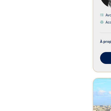
Av
Acc
À pro