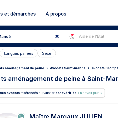
ts et démarches
À propos
Aide de l’État
Langues parlées
Sexe
ats aménagement de peine
Avocats Saint-mande
Avocats Droit p
ts aménagement de peine à Saint-Ma
des avocats
référencés sur Justifit
sont vérifiés.
En savoir plus >
ats en aménagement de peine
Maître Margaux JULIEN
E