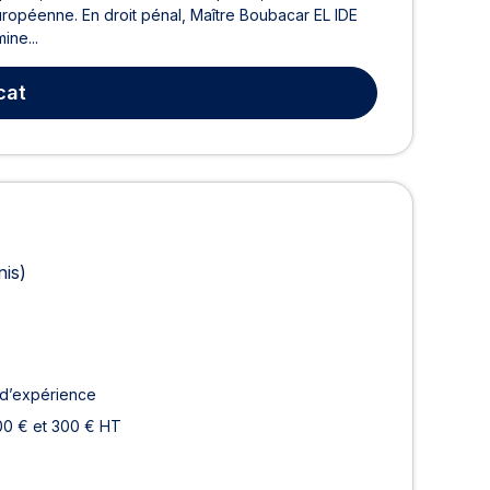
 européenne. En droit pénal, Maître Boubacar EL IDE
ine...
cat
nis)
 d’expérience
00 € et 300 € HT