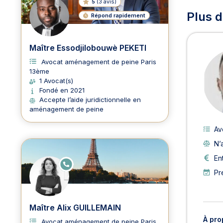
5
(
3 avis
)
Plus 
Répond rapidement
Maître Essodjilobouwè PEKETI
Avocat aménagement de peine Paris
13ème
1 Avocat(s)
Fondé en 2021
Accepte l’aide juridictionnelle en
aménagement de peine
Av
N’
En
E
N
Pr
LI
G
N
E
Maître Alix GUILLEMAIN
À pro
Avocat aménagement de peine Paris