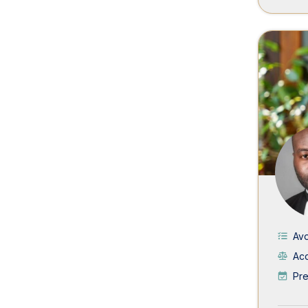
Av
Acc
Pre