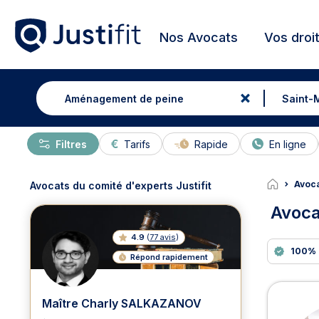
Nos Avocats
Vos droi
Filtres
Tarifs
Rapide
En ligne
Avoc
Avocats du comité d'experts Justifit
Avoca
4.9
(
77 avis
)
100% 
Répond rapidement
Avoc
Maître Charly SALKAZANOV