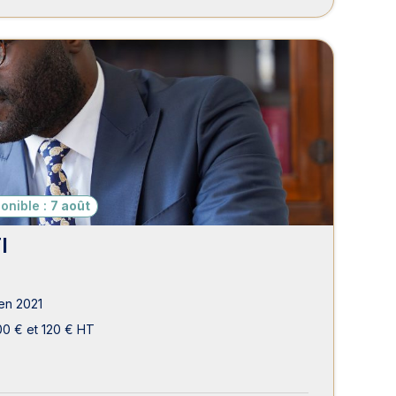
onible :
7 août
I
en 2021
00 € et 120 € HT