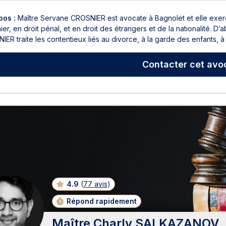
pos :
Maître Servane CROSNIER est avocate à Bagnolet et elle exerce e
er, en droit pénal, et en droit des étrangers et de la nationalité. D’
ER traite les contentieux liés au divorce, à la garde des enfants, à l
Contacter
cet avo
4.9
(
77 avis
)
Répond rapidement
Maître Charly SALKAZANOV