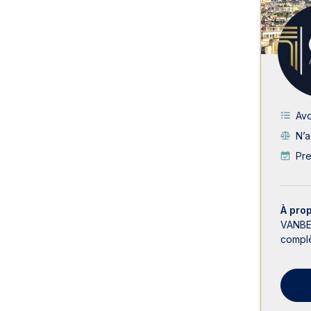
Av
N’a
Pr
À pro
VANBER
complèt