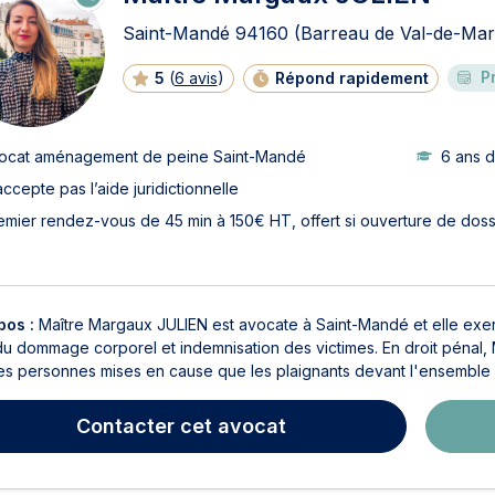
N
LI
Saint-Mandé
94160
(Barreau de Val-de-Mar
G
N
E
P
5
(
6 avis
)
Répond rapidement
ocat aménagement de peine Saint-Mandé
6 ans 
accepte pas l’aide juridictionnelle
emier rendez-vous de 45 min à 150€ HT, offert si ouverture de doss
pos :
Maître Margaux JULIEN est avocate à Saint-Mandé et elle exerce
 du dommage corporel et indemnisation des victimes. En droit pénal,
es personnes mises en cause que les plaignants devant l'ensemble de
Contacter
cet avocat