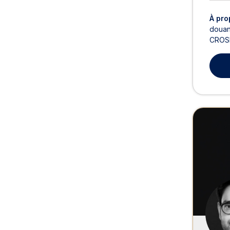
À pro
douani
CROSNI