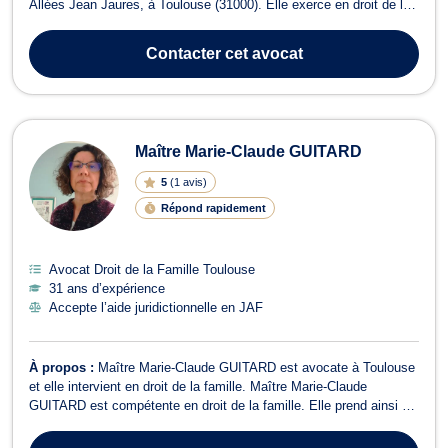
Allées Jean Jaures, à Toulouse (31000). Elle exerce en droit de la
famille pour des divorces amiables ou contentieux, les modalités
d'exercice de l'autorité parentale et droit de garde des enfants ou
Contacter
cet avocat
encore l...
Maître Marie-Claude GUITARD
5
(
1 avis
)
Répond rapidement
Avocat Droit de la Famille Toulouse
31 ans d’expérience
Accepte l’aide juridictionnelle en JAF
À propos :
Maître Marie-Claude GUITARD est avocate à Toulouse
et elle intervient en droit de la famille. Maître Marie-Claude
GUITARD est compétente en droit de la famille. Elle prend ainsi en
charge toutes les problématiques relatives à la famille. Elle vous
représente lors d’une procédure de divorce et vous conseille sur