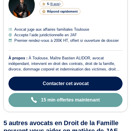
LI
5
(
8 avis
)
G
N
Répond rapidement
E
Avocat juge aux affaires familiales Toulouse
Accepte l’aide juridictionnelle en JAF
Premier rendez-vous à 200€ HT, offert si ouverture de dossier
À propos :
À Toulouse, Maître Bastien ALIDOR, avocat
indépendant, intervient en droit des contrats, droit de la famille,
divorce, dommage corporel et indemnisation des victimes, droit
pénal, droit de la santé, droit bancaire et boursier et droit civil. Il
est docteur en droit privé et sciences criminelles, titulaire d'un
Contacter
cet avocat
master 2 en d...
15 min offertes maintenant
5 autres avocats en Droit de la Famille
pouvant vous aider en matière de JAF