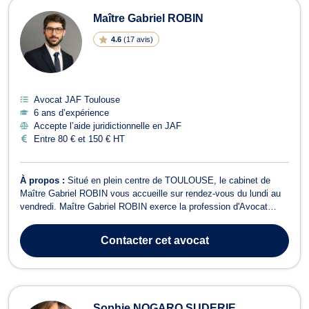
Maître Gabriel ROBIN
4.6
(
17 avis
)
Avocat JAF Toulouse
6 ans d’expérience
Accepte l’aide juridictionnelle en JAF
Entre 80 € et 150 € HT
À propos :
Situé en plein centre de TOULOUSE, le cabinet de
Maître Gabriel ROBIN vous accueille sur rendez-vous du lundi au
vendredi. Maître Gabriel ROBIN exerce la profession d'Avocat
avec passion et s'efforce de remplir une activité généraliste pour
satisfaire l'ensemble de ses clients. Qu'il s'agisse de particuliers,
Contacter
cet avocat
de professionn...
Sophie NOGARO SUDERIE