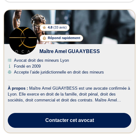
4.8
(
33 avis
)
Répond rapidement
Maître Amel GUAAYBESS
Avocat droit des mineurs Lyon
Fondé en 2009
Accepte l’aide juridictionnelle en droit des mineurs
À propos :
Maître Amel GUAAYBESS est une avocate confirmée à
Lyon. Elle exerce en droit de la famille, droit pénal, droit des
sociétés, droit commercial et droit des contrats. Maître Amel
GUAAYBESS est votre représentante de choix en droit pénal, de la
famille, des étrangers. Elle propose son savoir-faire dans le cadre
des procédures ...
Contacter
cet avocat