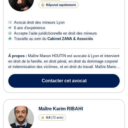
Répond rapidement
Avocat droit des mineurs Lyon
6 ans d’expérience
Accepte l’aide juridictionnelle en droit des mineurs
Travaille au sein du
Cabinet ZANA & Associés
À propos :
Maître Manon HOUTIN est avocate à Lyon et intervient
en droit de la famille, en droit pénal, en droit du dommage corporel
et indemnisation des victimes, et en droit du travail. Maître Manon
vous assiste en droit de la famille et traite les contentieux relevant
du domaine familial comme la séparation et le divorce. Elle vous...
Contacter
cet avocat
Maître Karim RIBAHI
4.9
(
72 avis
)