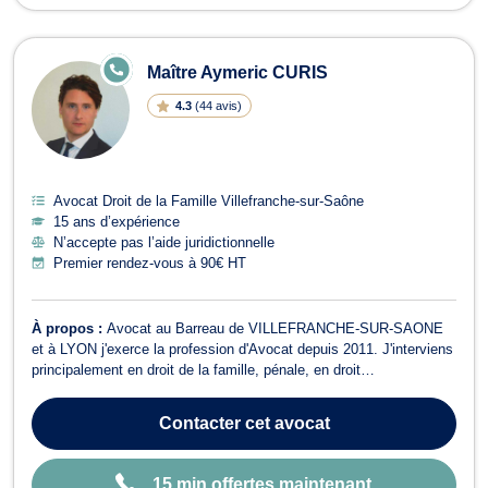
E
Maître Aymeric CURIS
N
LI
4.3
(
44 avis
)
G
N
E
Avocat Droit de la Famille Villefranche-sur-Saône
15 ans d’expérience
N’accepte pas l’aide juridictionnelle
Premier rendez-vous à 90€ HT
À propos :
Avocat au Barreau de VILLEFRANCHE-SUR-SAONE
et à LYON j'exerce la profession d'Avocat depuis 2011. J'interviens
principalement en droit de la famille, pénale, en droit
commercial/Affaires, et en droit de l’immobilier/construction. Il n'est
pas rare, compte tenu de ma formation, que j'intervienne dans le
Contacter
cet avocat
domaine bancaire/ass...
15 min offertes maintenant