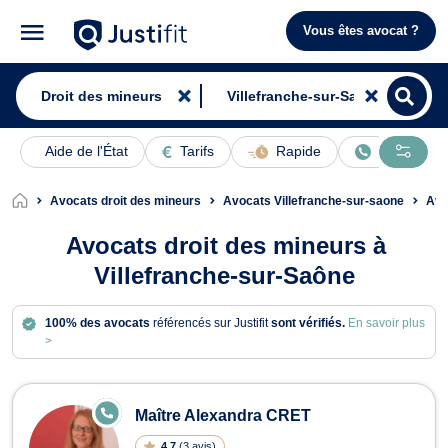
Vous êtes avocat ?
Aide de l'État
Tarifs
Rapide
En ligne
Avocats droit des mineurs
Avocats Villefranche-sur-saone
Avo
Avocats droit des mineurs à
Villefranche-sur-Saône
100% des avocats
référencés sur Justifit
sont vérifiés.
En savoir plus
>
Avocats en droit des mineurs à Vill
E
Maître Alexandra CRET
N
LI
4.7
(
3 avis
)