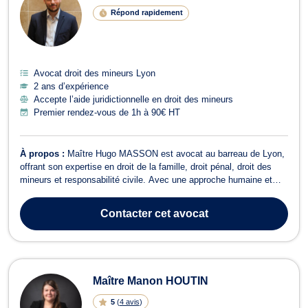
Répond rapidement
Avocat droit des mineurs Lyon
2 ans d’expérience
Accepte l’aide juridictionnelle en droit des mineurs
Premier rendez-vous de 1h à 90€ HT
À propos :
Maître Hugo MASSON est avocat au barreau de Lyon,
offrant son expertise en droit de la famille, droit pénal, droit des
mineurs et responsabilité civile. Avec une approche humaine et
rigoureuse, Maître MASSON s'engage à défendre et accompagner
ses clients à chaque étape de la procédure. Que vous soyez
Contacter
cet avocat
confronté à : Une garde...
Maître Manon HOUTIN
5
(
4 avis
)