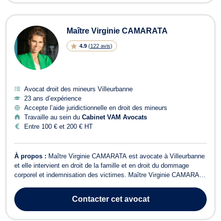
Maître Virginie CAMARATA
4.9
(
122 avis
)
Avocat droit des mineurs Villeurbanne
23 ans d’expérience
Accepte l’aide juridictionnelle en droit des mineurs
Travaille au sein du
Cabinet VAM Avocats
Entre 100 € et 200 € HT
À propos :
Maître Virginie CAMARATA est avocate à Villeurbanne
et elle intervient en droit de la famille et en droit du dommage
corporel et indemnisation des victimes. Maître Virginie CAMARATA
propose assistance et conseil en droit de la famille dans le cadre
de procédures de séparation, de divorce ou encore de liquidation
Contacter
cet avocat
du régime m...