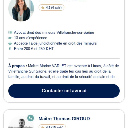
4.3
(
6 avis
)
Avocat droit des mineurs Villefranche-sur-Saône
13 ans d’expérience
Accepte l’aide juridictionnelle en droit des mineurs
Entre 200 € et 250 € HT
À propos :
Maître Marine VARLET est avocate à Limas, à côté de
Villefranche Sur Saône, et elle traite les cas liés au droit de la
famille, au droit du travail, et au droit de la sécurité sociale et de la
protection sociale. Tout d’abord, en droit du travail, Maître Marine
VARLET assure votre défense devant le Conseil de Prud’hommes.
Contacter
cet avocat
C...
E
Maître Thomas GIROUD
N
LI
4.9
(
15 avis
)