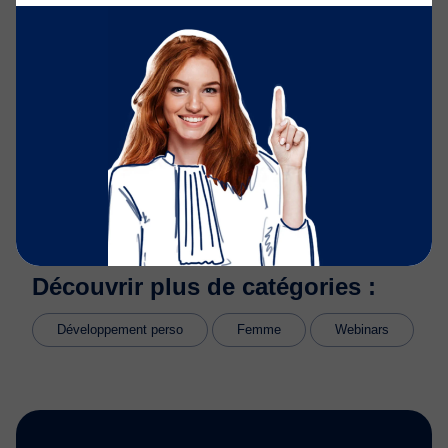
Historique de l’article
Notre équipe met régulièrement à jour les contenus de
Justifit
afin de garantir des informations claires, actuelles
et utiles au plus grand nombre.
02/02/2023
- Vidéo ajoutée par
L’équipe Justifit
23/06/2022
- Création de l’article par
L’équipe Justifit
Découvrir plus de catégories :
Développement perso
Femme
Webinars