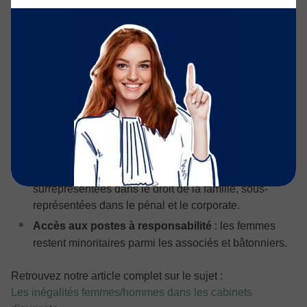
Avocate, un métier encore
inégalitaire ?
Même si le nombre de
femmes avocates
dépasse
aujourd’hui celui des hommes en France (plus de 56 %
selon le CNB en 2023), des inégalités persistent :
Rémunérations
inférieures de 20 à 25 % en
moyenne.
Spécialisations genrées
: les femmes sont
surreprésentées dans le droit de la famille, sous-
représentées dans le pénal et le corporate.
Accès aux postes à responsabilité
: les femmes
restent minoritaires parmi les associés et bâtonniers.
Retrouvez notre article complet sur le sujet :
Les inégalités femmes/hommes dans les cabinets