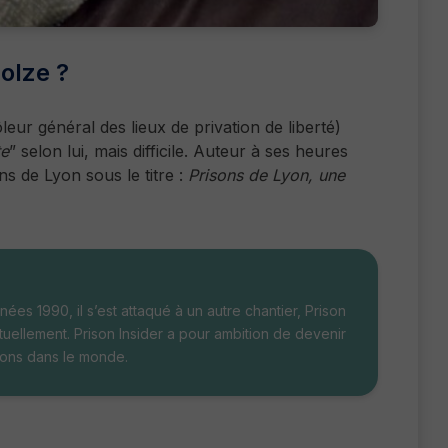
olze ?
eur général des lieux de privation de liberté)
te
” selon lui, mais difficile. Auteur à ses heures
ns de Lyon sous le titre :
Prisons de Lyon, une
ées 1990, il s’est attaqué à un autre chantier, Prison
 actuellement. Prison Insider a pour ambition de devenir
sons dans le monde.