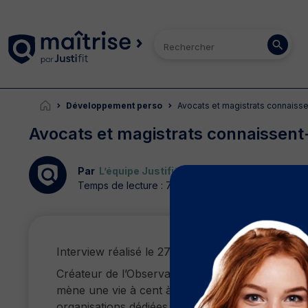
Développement perso
Avocats et magistrats connaissen
Avocats et magistrats connaissent-i
Par
L’équipe Justifit
| 28/06/2022
Temps de lecture : 7 min.
Interview réalisé le 27/06/2019.
Créateur de l’Observatoire International des Pri
mène une vie à cent à l’heure. Militant engagé,
organisations dédiées aux prisons dans le mond