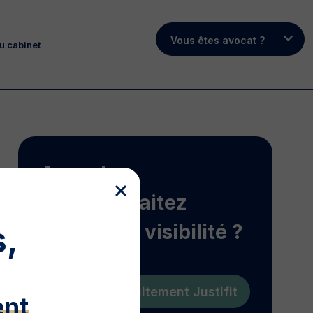
Vous êtes avocat ?
u cabinet
Avocats,
vous souhaitez
,
gagner en visibilité ?
Essayez gratuitement Justifit
ent