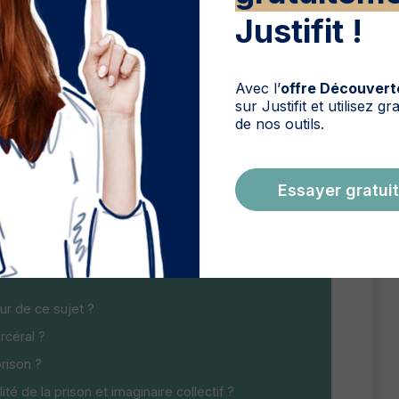
Justifit !
 prison pour insoumission, le refus de faire son
articipé à plusieurs campagnes, notamment pour la
rop c’est trop ») contre la surpopulation
Avec l’
offre Découvert
sur Justifit et utilisez g
de nos outils.
Essayer gratuit
 ?
r ?
ur de ce sujet ?
rcéral ?
rison ?
é de la prison et imaginaire collectif ?