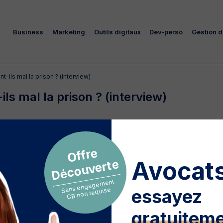
Business
Marketing
Outils digitaux
Dev-perso
Gestion d
t-ils mal la prison ? (interview)
ls mal la prison ? (interview)
Offre
Avocats
Découverte
Sans engagement
CB non requise
essayez
sons (OIP) et de Prison Insider, Bernard Bolze
 ce Lyonnais passé par la case prison a créé deux
gratuitem
e.