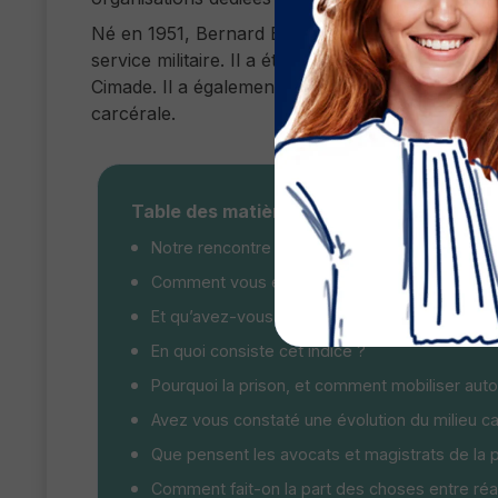
Né en 1951, Bernard Bolze a passé deux mois en
service militaire. Il a été journaliste, puis a p
Cimade. Il a également animé une campagne (« T
carcérale.
Table des matières
Notre rencontre avec Bernard Bolze ?
Comment vous est venue l’idée de créer l’OIP
Et qu’avez-vous voulu faire avec Prison Inside
En quoi consiste cet indice ?
Pourquoi la prison, et comment mobiliser auto
Avez vous constaté une évolution du milieu ca
Que pensent les avocats et magistrats de la p
Comment fait-on la part des choses entre réalit