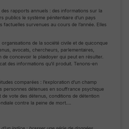
 des rapports annuels : des informations sur la
s publics le système pénitentiaire d’un pays
 factuelles survenues au cours de l’année. Elles
organisations de la société civile et de quiconque
étenus, avocats, chercheurs, parlementaires,
un de concevoir le plaidoyer qui peut en résulter.
vocat des informations qu’il produit. Tenons-en
études comparées : l’exploration d’un champ
 des personnes détenues en souffrance psychique
de vote des détenus, conditions de détention
ondiale contre la peine de mort….
 d’un indice : brasser une série de données