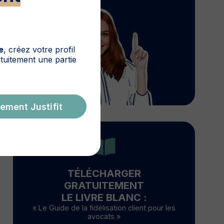
e
, créez votre profil
ratuitement une partie
ement Justifit
TÉLÉCHARGER
GRATUITEMENT
LE LIVRE BLANC :
« Le Guide de la fidélisation client pour les
avocats »