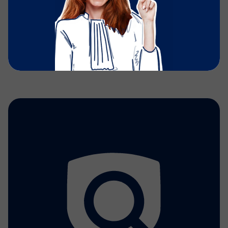
29/06/2022
- Création de l’article par
L’équipe Justifit
Découvrir plus de catégories :
Gestion du cabinet
Webinars