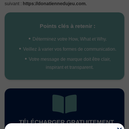
suivant :
https://donatiennedujeu.com.
Points clés à retenir :
Déterminez votre How, What et Why.
Veillez à varier vos formes de communication.
Votre message de marque doit être clair,
inspirant et transparent.
TÉLÉCHARGER GRATUITEMENT
LE LIVRE BLANC :