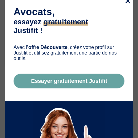
«Le Guide de l’identité de votre cabinet »
Avocats,
essayez
gratuitement
Justifit !
Avec l’
offre Découverte
, créez votre profil sur
TÉLÉCHARGER
Justifit et utilisez gratuitement une partie de nos
outils.
Essayer gratuitement Justifit
Historique de l’article
Notre équipe met régulièrement à jour les contenus de
Justifit
afin de garantir des informations claires, actuelles
et utiles au plus grand nombre.
02/02/2023
- Vidéo ajoutée par
L’équipe Justifit