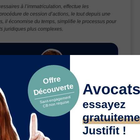
ssaires à l’immatriculation, effectue les
a procédure de cession d’actions, le tout depuis une
és, il économise du temps, simplifie le processus pour
ts juridiques plus complexes.
Offre
Avocats
Découverte
Sans engagement
essayez
CB non requise
gratuiteme
Justifit !
bilité