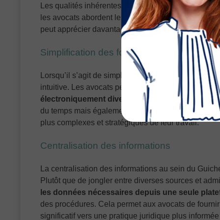
Les qualités inhérentes du Guichet Unique représe
les avocats abordent les formalités administratives.
peut apprécier davantage la valeur qu’elles apporten
Simplification des formalités pour les avoc
Lorsqu’il s’agit de simplifier les formalités, le Guich
intuitive. Les avocats peuvent passer les différente
électroniquement divers documents en quelques
du temps mais également des ressources mentales. 
plus complexes et stratégiques de leur travail.
Centralisation des informations
La centralisation des informations au sein du Guiche
Plutôt que de jongler entre diverses sources et admi
les données nécessaires depuis une seule plat
des procédures. Cela permet aux avocats de fournir 
significatif vers une pratique juridique plus informée