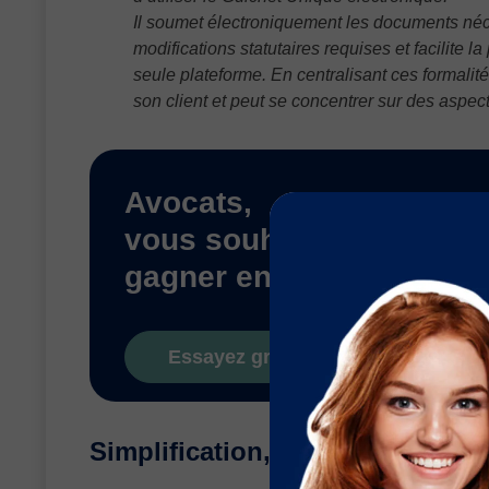
Il soumet électroniquement les documents néce
modifications statutaires requises et facilite l
seule plateforme. En centralisant ces formalit
son client et peut se concentrer sur des aspec
Avocats,
vous souhaitez
gagner en visibilité ?
Essayez gratuitement Justifit
Simplification, centralisation, fia