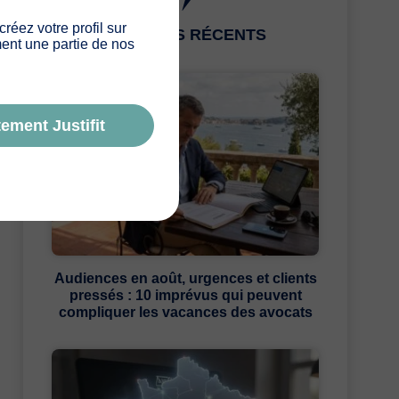
 créez votre profil sur
ARTICLES RÉCENTS
ement une partie de nos
ement Justifit
Audiences en août, urgences et clients
pressés : 10 imprévus qui peuvent
compliquer les vacances des avocats