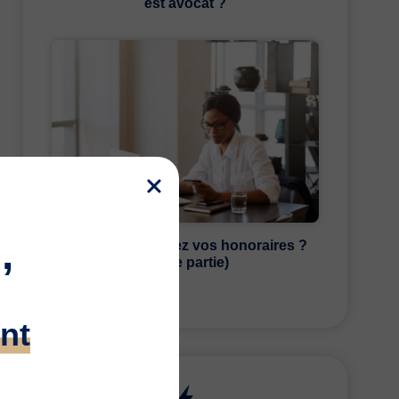
est avocat ?
,
Avocats, repensez vos honoraires ?
(3ème partie)
nt