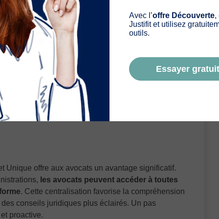
ntent un véritable changement dans la manière dont
Avec l’
offre Découverte
,
 En examinant de plus près ces caractéristiques, on
Justifit et utilisez gratuit
t à la pratique juridique moderne :
outils.
ats
Essayer gratuit
et Unique se distingue par son interface utilisateur
s étapes du processus. Ils peuvent ensuite
soumettre
 clics
. Cette simplicité d’utilisation permet de libérer
Les avocats se concentrent alors sur des aspects
t Unique offre aux avocats un avantage significatif.
nistrations,
les avocats peuvent accéder à toutes
eforme
. Cette centralisation favorise la compréhension
des conseils juridiques plus éclairés. Un pas
 et proactive.