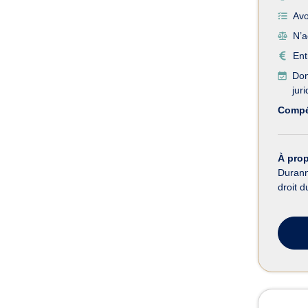
Avo
N’a
Ent
Dom
jur
Compé
À pro
Durann
droit d