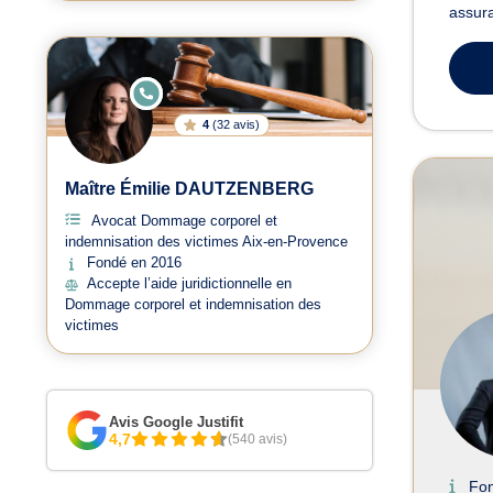
assura
E
N
LI
4
(
32 avis
)
G
N
E
Maître Émilie DAUTZENBERG
Avocat Dommage corporel et
indemnisation des victimes Aix-en-Provence
Fondé en 2016
Accepte l’aide juridictionnelle en
Dommage corporel et indemnisation des
victimes
Avis Google Justifit
4,7
(540 avis)
Fo