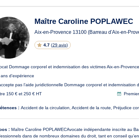
ats en Dommage corporel et 
Maître Caroline POPLAWEC
Aix-en-Provence
13100
(Barreau d'Aix-en-Prov
4.7
(
29 avis
)
ocat Dommage corporel et indemnisation des victimes Aix-en-Provenc
 ans d’expérience
accepte pas l’aide juridictionnelle Dommage corporel et indemnisation 
tre 150 € et 250 € HT
Premier
étences :
Accident de la circulation
Accident de la route
Préjudice co
pos :
Maître Caroline POPLAWECAvocate indépendante inscrite au Barr
fessionnels dans de nombreux domaines du droit, tant en conseil qu’