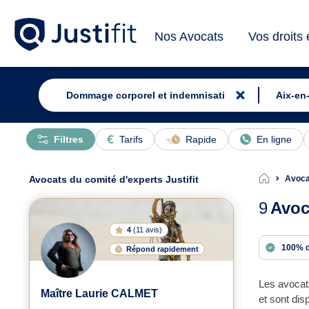
Nos Avocats
Vos droits
Filtres
Tarifs
Rapide
En ligne
Avocats du comité d'experts Justifit
Avoca
9
Avoc
4
(
11 avis
)
100% 
Répond rapidement
Les avocat
Maître Laurie CALMET
et sont dis