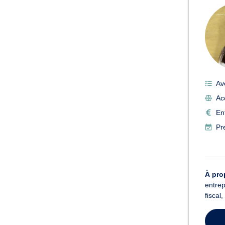
Av
Ac
En
Pr
À pro
entrep
fiscal,