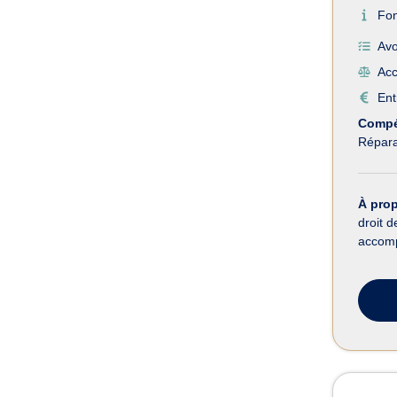
Fo
Avo
Acc
Ent
Compé
Répara
À pro
droit d
accomp