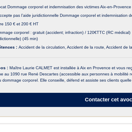
cat Dommage corporel et indemnisation des victimes Aix-en-Provence
ccepte pas l’aide juridictionnelle Dommage corporel et indemnisation d
re 150 € et 200 € HT
mage corporel : gratuit (accident; infraction) / 120€TTC (RC médical) 
idictionnelle) (45 min)
tences :
Accident de la circulation
Accident de la route
Accident de la
pos :
Maître Laurie CALMET est installée à Aix en Provence et vous reço
e au 1090 rue René Descartes (accessible aux personnes à mobilité r
u dommage corporel. Elle conseille, défend et assiste ses clients quelle 
Contacter
cet avoc