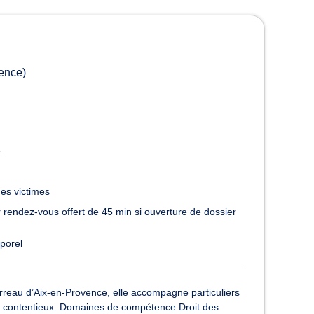
indemnisation des victimes 
ence)
e
des victimes
 rendez-vous offert de 45 min si ouverture de dossier
rporel
eau d’Aix-en-Provence, elle accompagne particuliers
en contentieux. Domaines de compétence Droit des