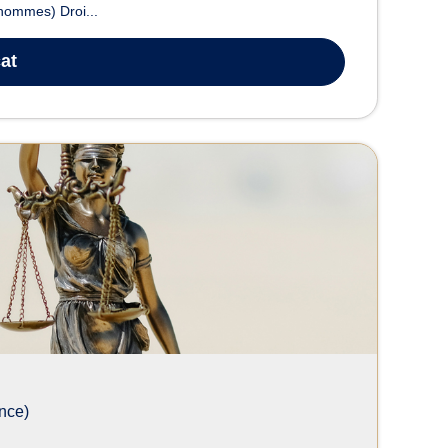
’hommes) Droi...
at
nce)