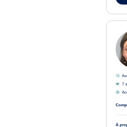
Av
7 
Ac
Comp
À pro