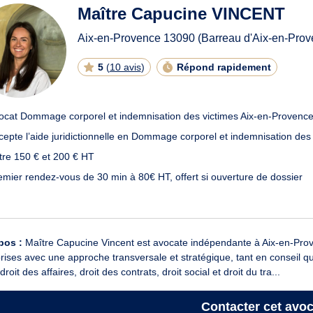
Maître Capucine VINCENT
Aix-en-Provence
13090
(Barreau d'Aix-en-Prov
5
(
10 avis
)
Répond rapidement
ocat Dommage corporel et indemnisation des victimes Aix-en-Provenc
cepte l’aide juridictionnelle en Dommage corporel et indemnisation des
tre 150 € et 200 € HT
emier rendez-vous de 30 min à 80€ HT, offert si ouverture de dossier
pos :
Maître Capucine Vincent est avocate indépendante à Aix-en-Prov
rises avec une approche transversale et stratégique, tant en conseil qu’
 droit des affaires, droit des contrats, droit social et droit du tra...
Contacter
cet avoc