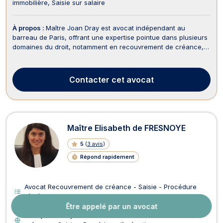
immobilière
Saisie sur salaire
À propos :
Maître Joan Dray est avocat indépendant au
barreau de Paris, offrant une expertise pointue dans plusieurs
domaines du droit, notamment en recouvrement de créance,
droit des affaires, droit de l'immobilier, baux commerciaux,
droit des sociétés, surendettement, droit bancaire et boursier,
ainsi qu'en droit de la consommation ...
Contacter
cet avocat
Maître Elisabeth de FRESNOYE
5
(
3 avis
)
Répond rapidement
Avocat Recouvrement de créance - Saisie - Procédure
d’exécution Terssac
15 ans d’expérience
Être appelé par un avocat
Accepte l’aide juridictionnelle en Recouvrement de