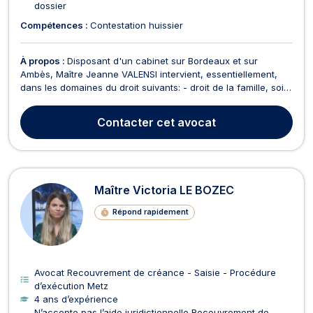
dossier
Compétences :
Contestation huissier
À propos :
Disposant d'un cabinet sur Bordeaux et sur
Ambès, Maître Jeanne VALENSI intervient, essentiellement,
dans les domaines du droit suivants: - droit de la famille, soit
à toutes les étapes relatives à une séparation (procédures de
divorce, de séparation de corps, de liquidation du régime
Contacter
cet avocat
matrimonial) ainsi que dans les procédu...
Maître Victoria LE BOZEC
Répond rapidement
Avocat Recouvrement de créance - Saisie - Procédure
d’exécution Metz
4 ans d’expérience
N’accepte pas l’aide juridictionnelle Recouvrement de