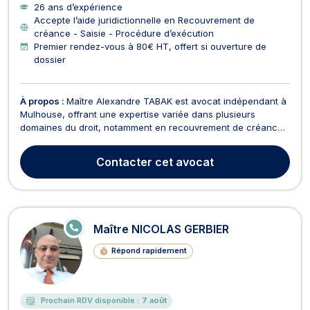
26 ans d’expérience
Accepte l’aide juridictionnelle en Recouvrement de
créance - Saisie - Procédure d’exécution
Premier rendez-vous à 80€ HT, offert si ouverture de
dossier
À propos :
Maître Alexandre TABAK est avocat indépendant à
Mulhouse, offrant une expertise variée dans plusieurs
domaines du droit, notamment en recouvrement de créance,
droit de l'urbanisme, droit du travail, droit de l'immobilier,
baux commerciaux, droit des contrats, droit de la famille,
Contacter
cet avocat
droit des sociétés, droit pénal, droit de la...
E
Maître NICOLAS GERBIER
N
LI
Répond rapidement
G
N
E
Prochain RDV disponible :
7 août