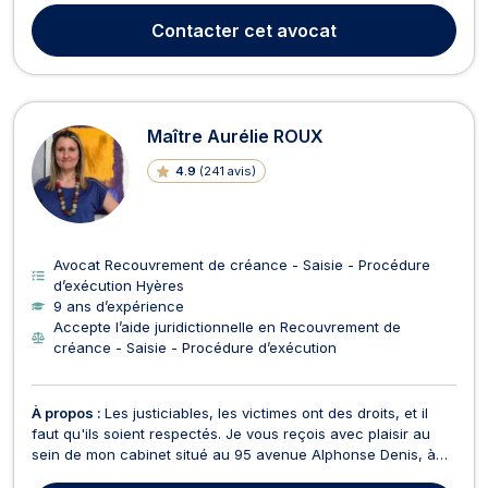
Meslier • et à Dole (39100) au 20 avenue du Maréchal de
Contacter
cet avocat
Lattre de Tassigny. Maître TEIXEIRA intervient...
Maître Aurélie ROUX
4.9
(
241 avis
)
Avocat Recouvrement de créance - Saisie - Procédure
d’exécution Hyères
9 ans d’expérience
Accepte l’aide juridictionnelle en Recouvrement de
créance - Saisie - Procédure d’exécution
À propos :
Les justiciables, les victimes ont des droits, et il
faut qu'ils soient respectés. Je vous reçois avec plaisir au
sein de mon cabinet situé au 95 avenue Alphonse Denis, à
Hyères. Je suis dynamique et à l'écoute, l'humain passe