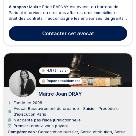
À propos :
Maître Brice BARNAY est avocat au barreau de
Paris et intervient en droit des affaires, droit immobilier et
droit des contrats. Il accompagne les entreprises, dirigeants
et investisseurs dans la rédaction et la négociation de
contrats, la structuration de sociétés ainsi que la gestion des
Contacter
cet avocat
litiges commerciaux (conflits contr...
4.5
(
54 avis
)
Répond rapidement
Maître Joan DRAY
Fondé en 2008
Avocat Recouvrement de créance - Saisie - Procédure
d’exécution Paris
N’accepte pas l’aide juridictionnelle
Premier rendez-vous payant
Compétences :
Contestation huissier
Saisie attribution
Saisie