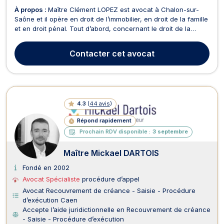
À propos :
Maître Clément LOPEZ est avocat à Chalon-sur-
Saône et il opère en droit de l’immobilier, en droit de la famille
et en droit pénal. Tout d’abord, concernant le droit de la
famille, Maître Clément LOPEZ est compétent pour traiter les
dossiers touchant au divorce, à la séparation, à la rupture de
Contacter
cet avocat
PACS ou à la liquidation du ré...
4.3
(
44 avis
)
Répond rapidement
Prochain RDV disponible :
3 septembre
Maître Mickael DARTOIS
Fondé en 2002
Avocat Spécialiste
procédure d’appel
Avocat Recouvrement de créance - Saisie - Procédure
d’exécution Caen
Accepte l’aide juridictionnelle en Recouvrement de créance
- Saisie - Procédure d’exécution