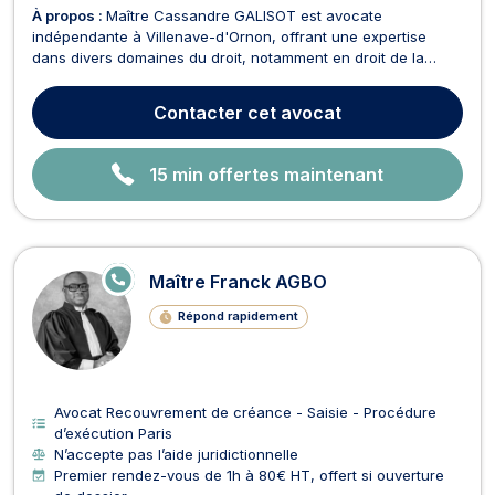
À propos :
Maître Cassandre GALISOT est avocate
indépendante à Villenave-d'Ornon, offrant une expertise
dans divers domaines du droit, notamment en droit de la
famille (divorce amiable ou judiciaire, résidence de l'enfant,
pension alimentaire...), droit des mineurs, droit pénal, droit
Contacter
cet avocat
civil, droit des contrats, et recouvrement de créa...
15 min offertes maintenant
E
Maître Franck AGBO
N
LI
Répond rapidement
G
N
E
Avocat Recouvrement de créance - Saisie - Procédure
d’exécution Paris
N’accepte pas l’aide juridictionnelle
Premier rendez-vous de 1h à 80€ HT, offert si ouverture