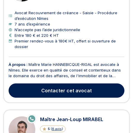
Avocat Recouvrement de créance - Saisie - Procédure
d’exécution Nîmes
7 ans d’expérience
N’accepte pas l’aide juridictionnelle
Entre 180 € et 220 € HT
Premier rendez-vous à 180€ HT, offert si ouverture de
dossier
À propos :
Maître Marie HANNEBICQUE-RIGAL est avocate à
Nîmes. Elle exerce en qualité de conseil et contentieux dans
le domaine du droit des affaires, de l'immobilier et de la
consommation. En droit commercial, des affaires et de la
concurrence, Maître HANNEBICQUE-RIGAL vous conseille si
Contacter
cet avocat
votre affaire concerne la cession de fonds de c...
E
Maître Jean-Loup MIRABEL
N
LI
5
(
8 avis
)
G