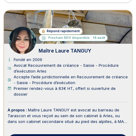
Répond rapidement
Prochain RDV disponible :
14 août
Maître Laure TANGUY
Fondé en 2009
Avocat Recouvrement de créance - Saisie - Procédure
d’exécution Arles
Accepte l’aide juridictionnelle en Recouvrement de créance
- Saisie - Procédure d’exécution
Premier rendez-vous à 83€ HT, offert si ouverture de
dossier
À propos :
Maître Laure TANGUY est avocat au barreau de
Tarascon et vous reçoit au sein de son cabinet à Arles, ou
dans son cabinet secondaire situé au pied des alpilles, à MAS
BLANC DES ALPILLES. Elle intervient en droit de la famille, des
personnes et de leur patrimoine, droit civil, droit de la