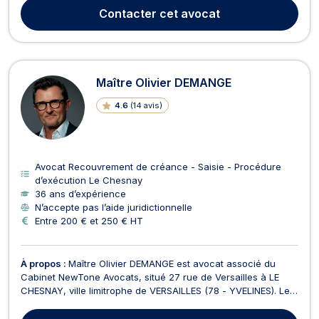
avant tout c'est la raison pour laquelle je vous propose un
Contacter
cet avocat
premier rendez-vous non facturé, en ef...
Maître Olivier DEMANGE
4.6
(
14 avis
)
Avocat Recouvrement de créance - Saisie - Procédure
d’exécution Le Chesnay
36 ans d’expérience
N’accepte pas l’aide juridictionnelle
Entre 200 € et 250 € HT
À propos :
Maître Olivier DEMANGE est avocat associé du
Cabinet NewTone Avocats, situé 27 rue de Versailles à LE
CHESNAY, ville limitrophe de VERSAILLES (78 - YVELINES). Le
Cabinet NewTone Avocats intervient : - en Droit de
l'immobilier et de la construction (litiges afférents à la