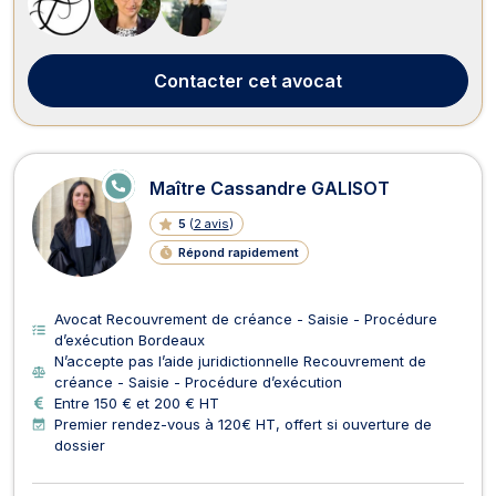
indemnisation des victimes, Maîtres FÉVRIER ...
Contacter
cet avocat
E
Maître Cassandre GALISOT
N
LI
5
(
2 avis
)
G
N
Répond rapidement
E
Avocat Recouvrement de créance - Saisie - Procédure
d’exécution Bordeaux
N’accepte pas l’aide juridictionnelle Recouvrement de
créance - Saisie - Procédure d’exécution
Entre 150 € et 200 € HT
Premier rendez-vous à 120€ HT, offert si ouverture de
dossier