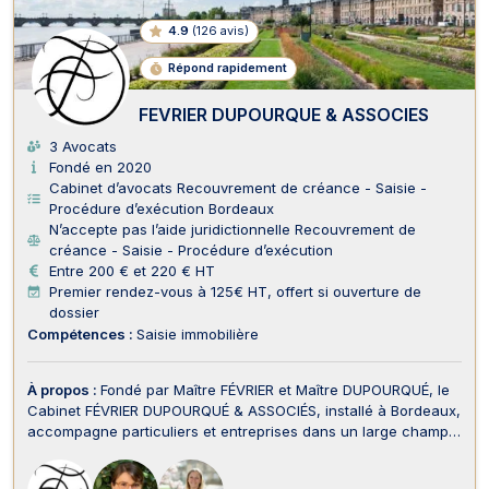
4.9
(
126 avis
)
Répond rapidement
FEVRIER DUPOURQUE & ASSOCIES
3 Avocats
Fondé en 2020
Cabinet d’avocats Recouvrement de créance - Saisie -
Procédure d’exécution Bordeaux
N’accepte pas l’aide juridictionnelle Recouvrement de
créance - Saisie - Procédure d’exécution
Entre 200 € et 220 € HT
Premier rendez-vous à 125€ HT, offert si ouverture de
dossier
Compétences :
Saisie immobilière
À propos :
Fondé par Maître FÉVRIER et Maître DUPOURQUÉ, le
Cabinet FÉVRIER DUPOURQUÉ & ASSOCIÉS, installé à Bordeaux,
accompagne particuliers et entreprises dans un large champ
de compétences, tant en conseil qu’en contentieux. En droit
des assurances et en droit du dommage corporel et