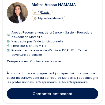
Maître Anissa HAMAMA
5
(
13 avis
)
Répond rapidement
Avocat Recouvrement de créance - Saisie - Procédure
d’exécution Marseille
N’accepte pas l’aide juridictionnelle
Entre 100 € et 280 € HT
Premier rendez-vous de 45 min à 100€ HT, offert si
ouverture de dossier
Compétences :
Contestation huissier
À propos :
Un accompagnement juridique clair, pragmatique
et sur mesureAvocate au Barreau de Marseille, j'accompagne
les professionnels, entrepreneurs, auto-entrepreneurs,
startups et sociétés (SARL, SAS, SCI…) à chaque étape de
leur activité : sécuriser leurs projets, résoudre leurs litiges, et
Contacter
cet avocat
anticiper comme traiter leurs difficult...