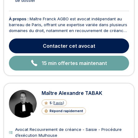
de dossier
À propos :
Maître Franck AGBO est avocat indépendant au
barreau de Paris, offrant une expertise variée dans plusieurs
domaines du droit, notamment en recouvrement de créance,
droit des successions, droit de l'immobilier, baux
commerciaux, droit des étrangers, droit des contrats, droit
Contacter
cet avocat
des sociétés, droit fiscal, droit pénal, droit ban...
15 min offertes maintenant
Maître Alexandre TABAK
5
(
1 avis
)
Répond rapidement
Avocat Recouvrement de créance - Saisie - Procédure
d’exécution Mulhouse