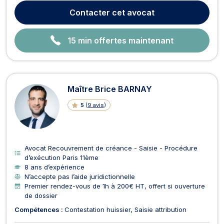
des Étrangers, Droit des Contrats, Droit pénal, Divorce, Droit
Contacter
cet avocat
de la consommation, Droit Civil, et Droit Économique. En...
15 min offertes maintenant
Maître Brice BARNAY
5
(
9 avis
)
Avocat Recouvrement de créance - Saisie - Procédure
d’exécution Paris 11ème
8 ans d’expérience
N’accepte pas l’aide juridictionnelle
Premier rendez-vous de 1h à 200€ HT, offert si ouverture
de dossier
Compétences :
Contestation huissier
Saisie attribution