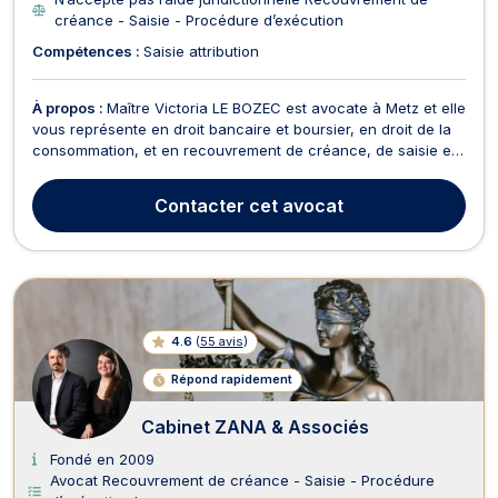
créance - Saisie - Procédure d’exécution
Compétences :
Saisie attribution
À propos :
Maître Victoria LE BOZEC est avocate à Metz et elle
vous représente en droit bancaire et boursier, en droit de la
consommation, et en recouvrement de créance, de saisie et
des procédures d’exécution. En droit bancaire et boursier,
Maître Victoria LE BOZEC traite toutes les problématiques
Contacter
cet avocat
liées à la saisie sur compte bancair...
4.6
(
55 avis
)
Répond rapidement
Cabinet ZANA & Associés
Fondé en 2009
Avocat Recouvrement de créance - Saisie - Procédure