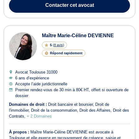
saura vous conseiller en cas de litiges afférents à la séparation, au
Contacter
cet avocat
divorce, à l...
Maître Marie-Céline DEVIENNE
5
(
8 avis
)
Répond rapidement
Avocat Toulouse
31000
6 ans d’expérience
Accepte l’aide juridictionnelle
Premier rendez-vous de 30 min à 80€ HT, offert si ouverture de
dossier
Domaines de droit :
Droit bancaire et boursier
Droit de
l'immobilier
Droit de la consommation
Droit des Affaires
Droit des
Contrats
+ 2 Domaines
À propos :
Maître Marie-Céline DEVIENNE est avocate à
Toulouse et elle exerce en recouvrement de créance, saisie et