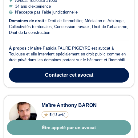
Avocat Toulouse
31000
34 ans d’expérience
N’accepte pas l’aide juridictionnelle
Domaines de droit :
Droit de l'immobilier
Médiation et Arbitrage
Collectivités territoriales
Concession travaux
Droit de l'urbanisme
Droit de la construction
À propos :
Maître Patricia FAURE PIGEYRE est avocat à
Toulouse et elle intervient spécialement en droit public comme en
droit privé dans les domaines portant sur le bâtiment et l'immobilier.
L'activité dominante du cabinet a trait au droit de l'immobilier, droit
de la construction, et droit de l'urbanisme ainsi qu'au droit de la
Contacter
cet avocat
santé...
Maître Anthony BARON
5
(
43 avis
)
Être appelé par un avocat