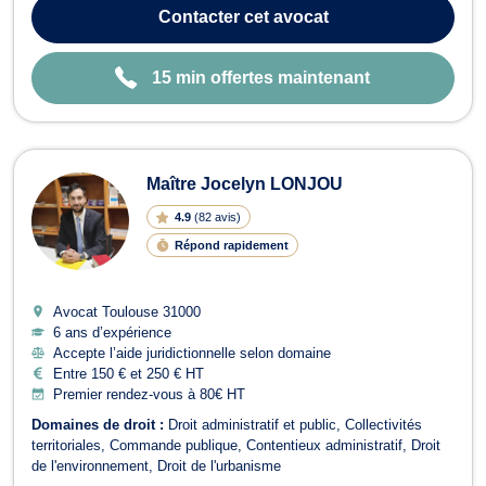
problématiques liées aux retards de livraison, aux malfaçons, au
Contacter
cet avocat
crédit-...
15 min offertes maintenant
Maître Jocelyn LONJOU
4.9
(
82 avis
)
Répond rapidement
Avocat Toulouse
31000
6 ans d’expérience
Accepte l’aide juridictionnelle selon domaine
Entre 150 € et 250 € HT
Premier rendez-vous à 80€ HT
Domaines de droit :
Droit administratif et public
Collectivités
territoriales
Commande publique
Contentieux administratif
Droit
de l'environnement
Droit de l'urbanisme