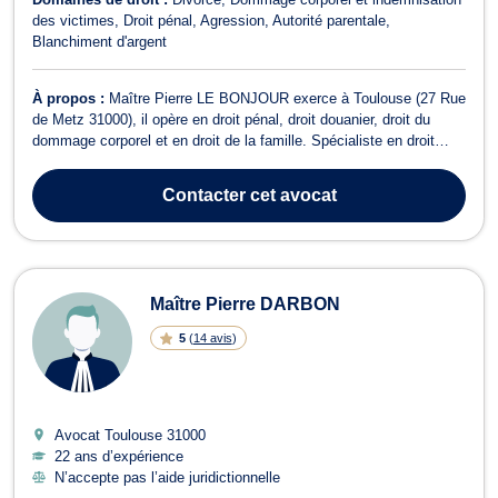
des victimes
Droit pénal
Agression
Autorité parentale
Blanchiment d'argent
À propos :
Maître Pierre LE BONJOUR exerce à Toulouse (27 Rue
de Metz 31000), il opère en droit pénal, droit douanier, droit du
dommage corporel et en droit de la famille. Spécialiste en droit
pénal, Maître LE BONJOUR se charge de votre défense que vous
soyez victime pour un dépôt de plainte, auteur ou prévenu et ce,
Contacter
cet avocat
en cas de comparu...
Maître Pierre DARBON
5
(
14 avis
)
Avocat Toulouse
31000
22 ans d’expérience
N’accepte pas l’aide juridictionnelle