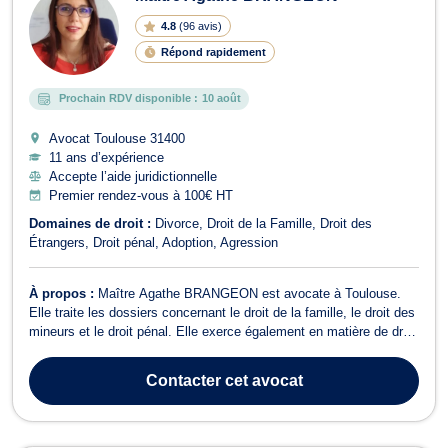
4.8
(
96 avis
)
Répond rapidement
Prochain RDV disponible :
10 août
Avocat Toulouse
31400
11 ans d’expérience
Accepte l’aide juridictionnelle
Premier rendez-vous à 100€ HT
Domaines de droit :
Divorce
Droit de la Famille
Droit des
Étrangers
Droit pénal
Adoption
Agression
À propos :
Maître Agathe BRANGEON est avocate à Toulouse.
Elle traite les dossiers concernant le droit de la famille, le droit des
mineurs et le droit pénal. Elle exerce également en matière de droit
des étrangers : refus de visa, OQTF, regroupement familial,
nationalité, demande de naturalisation, ... N'hésitez pas à la
Contacter
cet avocat
contacter pou...