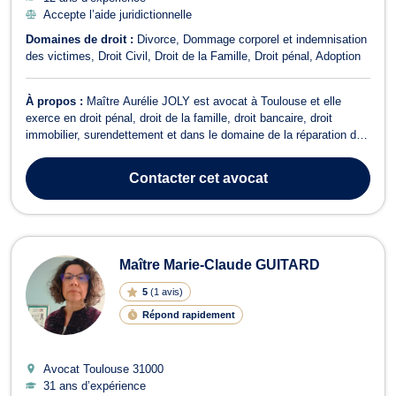
Accepte l’aide juridictionnelle
Domaines de droit :
Divorce
Dommage corporel et indemnisation
des victimes
Droit Civil
Droit de la Famille
Droit pénal
Adoption
À propos :
Maître Aurélie JOLY est avocat à Toulouse et elle
exerce en droit pénal, droit de la famille, droit bancaire, droit
immobilier, surendettement et dans le domaine de la réparation du
préjudice corporel. Elle vous accompagne en droit pénal, pour
toutes infractions, contraventionnelles, délictuelles ou criminelles
Contacter
cet avocat
dans le cadr...
Maître Marie-Claude GUITARD
5
(
1 avis
)
Répond rapidement
Avocat Toulouse
31000
31 ans d’expérience