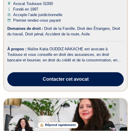
Avocat Toulouse
31000
Fondé en 1997
Accepte l’aide juridictionnelle
Premier rendez-vous payant
Domaines de droit :
Droit de la Famille
Droit des Étrangers
Droit
du travail
Droit pénal
Accident de la route
Asile
À propos :
Maître Katia OUDDIZ-NAKACHE est avocate à
Toulouse et vous conseille en droit des assurances, en droit
bancaire et boursier, en droit du crédit et de la consommation, en
droit du dommage corporel, en droit des étrangers et de la
nationalité, en droit de la famille, en droit pénal ainsi qu’en droit du
travail. Maître OUDDIZ-...
Contacter
cet avocat
Répond rapidement