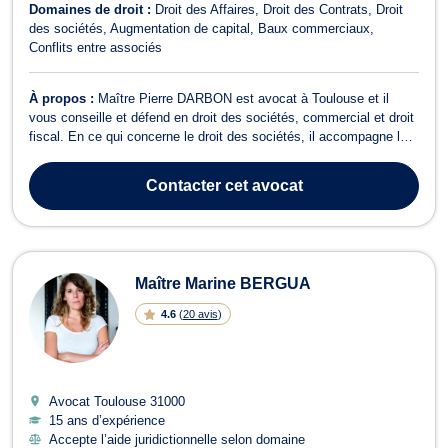
Domaines de droit :
Droit des Affaires
Droit des Contrats
Droit
des sociétés
Augmentation de capital
Baux commerciaux
Conflits entre associés
À propos :
Maître Pierre DARBON est avocat à Toulouse et il
vous conseille et défend en droit des sociétés, commercial et droit
fiscal. En ce qui concerne le droit des sociétés, il accompagne les
entreprises dans tous les aspects juridiques liés à leur création,
leur fonctionnement et leur dissolution. Il se charge de la rédaction
Contacter
cet avocat
des...
Maître Marine BERGUA
4.6
(
20 avis
)
Avocat Toulouse
31000
15 ans d’expérience
Accepte l’aide juridictionnelle selon domaine