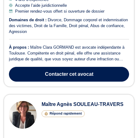
Accepte l’aide juridictionnelle
Premier rendez-vous offert si ouverture de dossier
Domaines de droit :
Divorce
Dommage corporel et indemnisation
des victimes
Droit de la Famille
Droit pénal
Abus de confiance
Agression
À propos :
Maître Clara GORMAND est avocate indépendante à
Toulouse. Compétente en droit pénal, elle offre une assistance
juridique de qualité, que vous soyez auteur d'une infraction ou
victime. En droit pénal, Maître GORMAND vous accompagne à
chaque étape de la procédure, que ce soit durant la garde-à-vue
Contacter
cet avocat
lors d'une enquête prélimina...
Maître Agnès SOULEAU-TRAVERS
Répond rapidement