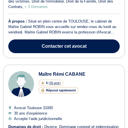
des victimes
Droit de l'immobilier
Droit de la Famille
Droit des
Contrats
+ 3 Domaines
À propos :
Situé en plein centre de TOULOUSE, le cabinet de
Maître Gabriel ROBIN vous accueille sur rendez-vous du lundi au
vendredi. Maître Gabriel ROBIN exerce la profession d'Avocat
avec passion et s'efforce de remplir une activité généraliste pour
satisfaire l'ensemble de ses clients. Qu'il s'agisse de particuliers,
Contacter
cet avocat
de professionn...
Maître Rémi CABANE
5
(
35 avis
)
Répond rapidement
Avocat Toulouse
31000
30 ans d’expérience
Accepte l’aide juridictionnelle
Domaines de droit :
Divorce
Dommage corporel et indemnisation