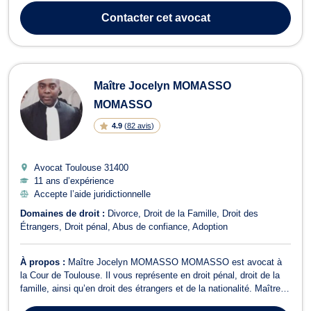
en droit de la famille (séparation, divorce, pension alimentaire,
Contacter
cet avocat
résid...
Maître Jocelyn MOMASSO
MOMASSO
4.9
(
82 avis
)
Avocat Toulouse
31400
11 ans d’expérience
Accepte l’aide juridictionnelle
Domaines de droit :
Divorce
Droit de la Famille
Droit des
Étrangers
Droit pénal
Abus de confiance
Adoption
À propos :
Maître Jocelyn MOMASSO MOMASSO est avocat à
la Cour de Toulouse. Il vous représente en droit pénal, droit de la
famille, ainsi qu’en droit des étrangers et de la nationalité. Maître
Jocelyn MOMASSO MOMASSO intervient en droit de la famille et