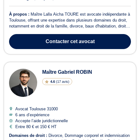
À propos :
Maître Lalla Aicha TOURE est avocate indépendante à
Toulouse, offrant une expertise dans plusieurs domaines du droit,
notamment en droit de la famille, divorce, baux d'habitation, droit
des mineurs et droit civil. En droit de la famille, Maître TOURE
vous accompagne dans des affaires de tutelle, d'adoption, de
Contacter
cet avocat
curatelle, de...
Maître Gabriel ROBIN
4.6
(
17 avis
)
Avocat Toulouse
31000
6 ans d’expérience
Accepte l’aide juridictionnelle
Entre 80 € et 150 € HT
Domaines de droit :
Divorce
Dommage corporel et indemnisation