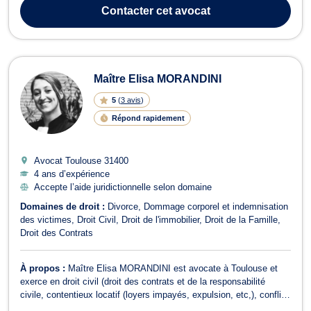
séparation, à la modification de garde d’enfant ou de la pension
Contacter
cet avocat
alimentaire. I...
Maître Elisa MORANDINI
5
(
3 avis
)
Répond rapidement
Avocat Toulouse
31400
4 ans d’expérience
Accepte l’aide juridictionnelle selon domaine
Domaines de droit :
Divorce
Dommage corporel et indemnisation
des victimes
Droit Civil
Droit de l'immobilier
Droit de la Famille
Droit des Contrats
À propos :
Maître Elisa MORANDINI est avocate à Toulouse et
exerce en droit civil (droit des contrats et de la responsabilité
civile, contentieux locatif (loyers impayés, expulsion, etc,), conflits
de voisinage, contentieux de propriété, recouvrement de créances),