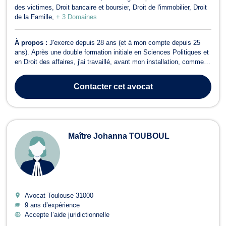
des victimes
Droit bancaire et boursier
Droit de l'immobilier
Droit
de la Famille
+ 3 Domaines
À propos :
J'exerce depuis 28 ans (et à mon compte depuis 25
ans). Après une double formation initiale en Sciences Politiques et
en Droit des affaires, j'ai travaillé, avant mon installation, comme
avocat collaborateur dans un cabinet généraliste. Lors de mon
installation, j'ai choisi d'être généraliste, c'est à dire d'intervenir
Contacter
cet avocat
auss...
Maître Johanna TOUBOUL
Avocat Toulouse
31000
9 ans d’expérience
Accepte l’aide juridictionnelle