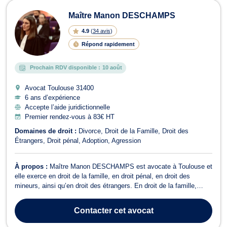
Maître Manon DESCHAMPS
4.9
(
34 avis
)
Répond rapidement
Prochain RDV disponible :
10 août
Avocat Toulouse
31400
6 ans d’expérience
Accepte l’aide juridictionnelle
Premier rendez-vous à 83€ HT
Domaines de droit :
Divorce
Droit de la Famille
Droit des
Étrangers
Droit pénal
Adoption
Agression
À propos :
Maître Manon DESCHAMPS est avocate à Toulouse et
elle exerce en droit de la famille, en droit pénal, en droit des
mineurs, ainsi qu’en droit des étrangers. En droit de la famille,
Maître DESCHAMPS vous conseille et assiste en matière de :
Divorce, qu'il s'agisse d'un divorce à l'amiable (divorce judiciaire ou
Contacter
cet avocat
divorce par co...