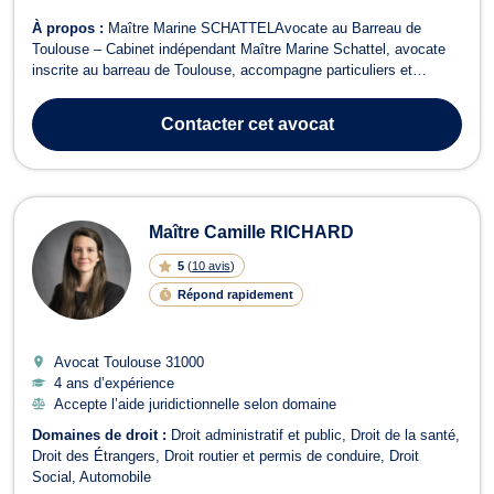
À propos :
Maître Marine SCHATTELAvocate au Barreau de
Toulouse – Cabinet indépendant Maître Marine Schattel, avocate
inscrite au barreau de Toulouse, accompagne particuliers et
professionnels dans une large gamme de contentieux. Son cabinet
intervient principalement en droit bancaire et boursier, droit
Contacter
cet avocat
immobilier, droit de la réparat...
Maître Camille RICHARD
5
(
10 avis
)
Répond rapidement
Avocat Toulouse
31000
4 ans d’expérience
Accepte l’aide juridictionnelle selon domaine
Domaines de droit :
Droit administratif et public
Droit de la santé
Droit des Étrangers
Droit routier et permis de conduire
Droit
Social
Automobile