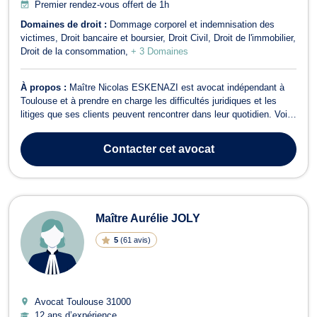
Premier rendez-vous offert de 1h
Domaines de droit :
Dommage corporel et indemnisation des
victimes
Droit bancaire et boursier
Droit Civil
Droit de l'immobilier
Droit de la consommation
+ 3 Domaines
À propos :
Maître Nicolas ESKENAZI est avocat indépendant à
Toulouse et à prendre en charge les difficultés juridiques et les
litiges que ses clients peuvent rencontrer dans leur quotidien. Voici
un aperçu de ses domaines d'intervention : Droit immobilier :
Résolution des problèmes de vice caché immobilier et de loyers
Contacter
cet avocat
impayés. Droit ...
Maître Aurélie JOLY
5
(
61 avis
)
Avocat Toulouse
31000
12 ans d’expérience