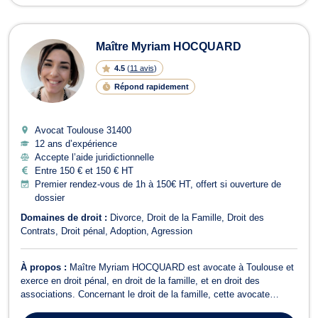
Maître Myriam HOCQUARD
4.5
(
11 avis
)
Répond rapidement
Avocat Toulouse
31400
12 ans d’expérience
Accepte l’aide juridictionnelle
Entre 150 € et 150 € HT
Premier rendez-vous de 1h à 150€ HT, offert si ouverture de
dossier
Domaines de droit :
Divorce
Droit de la Famille
Droit des
Contrats
Droit pénal
Adoption
Agression
À propos :
Maître Myriam HOCQUARD est avocate à Toulouse et
exerce en droit pénal, en droit de la famille, et en droit des
associations. Concernant le droit de la famille, cette avocate
s’attache à assurer le règlement des litiges relatifs au divorce, à la