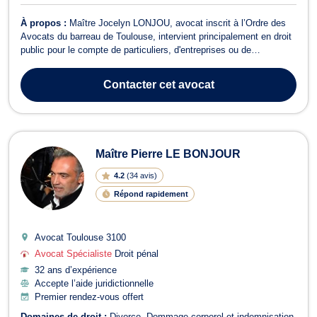
À propos :
Maître Jocelyn LONJOU, avocat inscrit à l’Ordre des
Avocats du barreau de Toulouse, intervient principalement en droit
public pour le compte de particuliers, d'entreprises ou de
collectivités publiques. Maître Jocelyn LONJOU intervient
notamment dans les domaines du droit suivants : Droit
Contacter
cet avocat
administratif général,Droit des col...
Maître Pierre LE BONJOUR
4.2
(
34 avis
)
Répond rapidement
Avocat Toulouse
3100
Avocat Spécialiste
Droit pénal
32 ans d’expérience
Accepte l’aide juridictionnelle
Premier rendez-vous offert
Domaines de droit :
Divorce
Dommage corporel et indemnisation