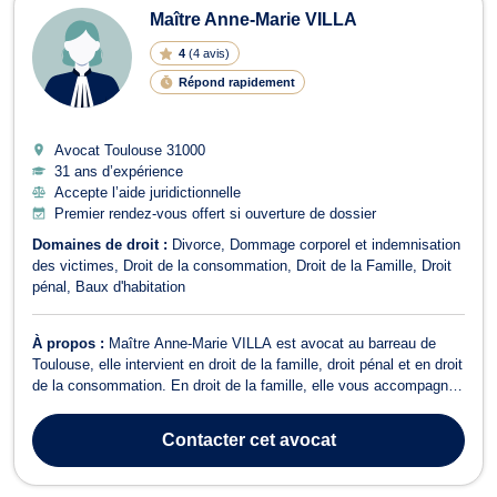
Maître Anne-Marie VILLA
4
(
4 avis
)
Répond rapidement
Avocat Toulouse
31000
31 ans d’expérience
Accepte l’aide juridictionnelle
Premier rendez-vous offert si ouverture de dossier
Domaines de droit :
Divorce
Dommage corporel et indemnisation
des victimes
Droit de la consommation
Droit de la Famille
Droit
pénal
Baux d'habitation
À propos :
Maître Anne-Marie VILLA est avocat au barreau de
Toulouse, elle intervient en droit de la famille, droit pénal et en droit
de la consommation. En droit de la famille, elle vous accompagne
pour l'ensemble de vos conflits familiaux, tel qu'un divorce, une
contestation de paternité, une recherche de filiation, une annulation
Contacter
cet avocat
d...