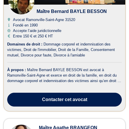
Maître Bernard BAYLE BESSON
Avocat Ramonville-Saint-Agne
31520
Fondé en 1990
Accepte l’aide juridictionnelle
Entre 150 € et 250 € HT
Domaines de droit :
Dommage corporel et indemnisation des
victimes
Droit de l'immobilier
Droit de la Famille
Consentement
mutuel
Divorce pour faute
Divorce à l'amiable
À propos :
Maître Bernard BAYLE BESSON est avocat à
Ramonville-Saint-Agne et exerce en droit de la famille, en droit du
dommage corporel et indemnisation des victimes ainsi qu’en droit de
l’immobilier. Maître BAYLE BESSON opère en droit de la famille et
prend notamment en charge les dossiers relatifs aux procédures de
divorce pour fau...
Contacter
cet avocat
Maître Agathe BRANGEON