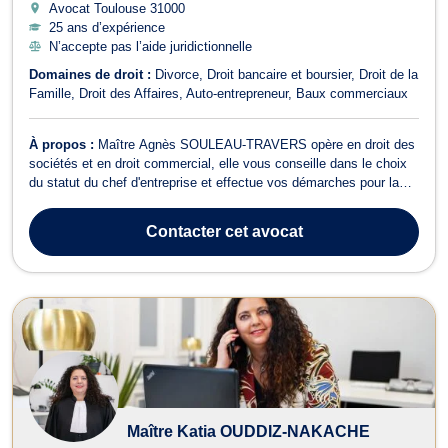
Avocat Toulouse
31000
25 ans d’expérience
N’accepte pas l’aide juridictionnelle
Domaines de droit :
Divorce
Droit bancaire et boursier
Droit de la
Famille
Droit des Affaires
Auto-entrepreneur
Baux commerciaux
À propos :
Maître Agnès SOULEAU-TRAVERS opère en droit des
sociétés et en droit commercial, elle vous conseille dans le choix
du statut du chef d'entreprise et effectue vos démarches pour la
constitution de votre société. Elle en assure le suivi juridique
(AG…), réalise les augmentations et réductions du capital ainsi
Contacter
cet avocat
que toute opérat...
Maître Katia OUDDIZ-NAKACHE