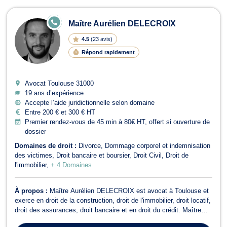
E
Maître Aurélien DELECROIX
N
LI
4.5
(
23 avis
)
G
N
Répond rapidement
E
Avocat Toulouse
31000
19 ans d’expérience
Accepte l’aide juridictionnelle selon domaine
Entre 200 € et 300 € HT
Premier rendez-vous de 45 min à 80€ HT, offert si ouverture de
dossier
Domaines de droit :
Divorce
Dommage corporel et indemnisation
des victimes
Droit bancaire et boursier
Droit Civil
Droit de
l'immobilier
+ 4 Domaines
À propos :
Maître Aurélien DELECROIX est avocat à Toulouse et
exerce en droit de la construction, droit de l'immobilier, droit locatif,
droit des assurances, droit bancaire et en droit du crédit. Maître
DELECROIX intervient en droit de la construction pour toutes