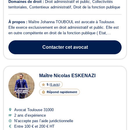
Domaines de droit :
Droit administratif et public
Collectivités
territoriales
Contentieux administratif
Droit de la fonction publique
À propos :
Maître Johanna TOUBOUL est avocate à Toulouse.
Elle exerce exclusivement en droit administratif et public. Elle est
en outre compétente en droit de la fonction publique ( Etat,
territoriale, hospitalière et statutaire). Elle assiste ainsi ses clients
dans les affaires relevant de la matière disciplinaire, de la mobilité,
Contacter
cet avocat
de...
Maître Nicolas ESKENAZI
5
(
6 avis
)
Répond rapidement
Avocat Toulouse
31000
2 ans d’expérience
N’accepte pas l’aide juridictionnelle
Entre 100 € et 200 € HT