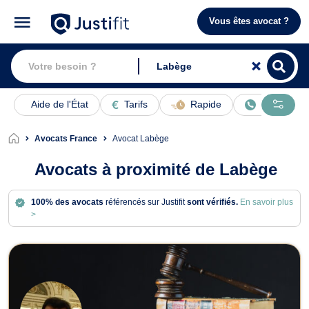
Vous êtes avocat ?
Aide de l'État
Tarifs
Rapide
En ligne
Avocats France
Avocat Labège
Avocats à proximité de Labège
100% des avocats
référencés sur Justifit
sont vérifiés.
En savoir plus
>
Avocats à Labège