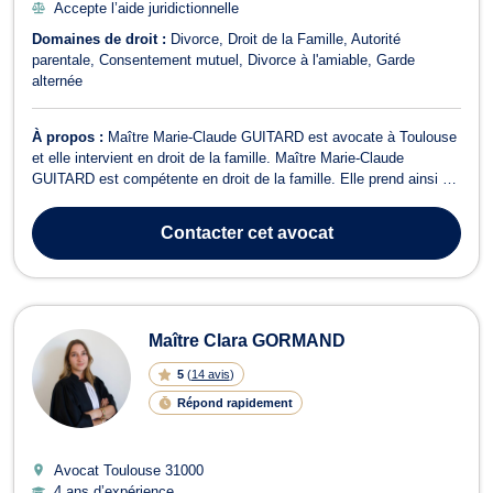
Accepte l’aide juridictionnelle
Domaines de droit :
Divorce
Droit de la Famille
Autorité
parentale
Consentement mutuel
Divorce à l'amiable
Garde
alternée
À propos :
Maître Marie-Claude GUITARD est avocate à Toulouse
et elle intervient en droit de la famille. Maître Marie-Claude
GUITARD est compétente en droit de la famille. Elle prend ainsi en
charge toutes les problématiques relatives à la famille. Elle vous
représente lors d’une procédure de divorce et vous conseille sur
Contacter
cet avocat
les mesures ...
Maître Clara GORMAND
5
(
14 avis
)
Répond rapidement
Avocat Toulouse
31000
4 ans d’expérience