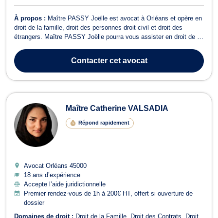
À propos :
Maître PASSY Joëlle est avocat à Orléans et opère en
droit de la famille, droit des personnes droit civil et droit des
étrangers. Maître PASSY Joëlle pourra vous assister en droit de la
famille pour des divorces amiables ou contentieux, la constitution
ou la rupture d'un PACS, la liquidation des indivisions ou la
Contacter
cet avocat
définition...
Maître Catherine VALSADIA
Répond rapidement
Avocat Orléans
45000
18 ans d’expérience
Accepte l’aide juridictionnelle
Premier rendez-vous de 1h à 200€ HT, offert si ouverture de
dossier
Domaines de droit :
Droit de la Famille
Droit des Contrats
Droit