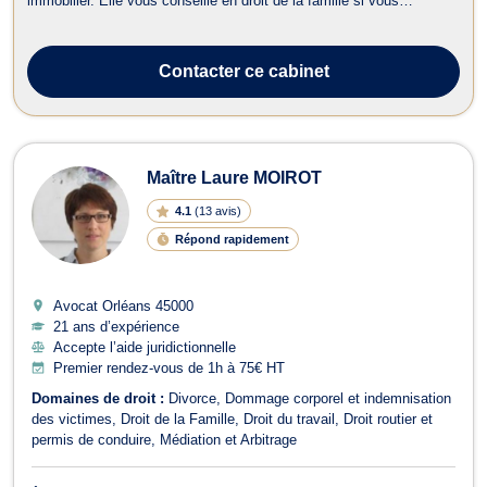
immobilier. Elle vous conseille en droit de la famille si vous
rencontrez des problèmes juridiques touchant l'autorité parentale, le
droit de visite ou de garde des enfants et la fixation d'une pension
ali...
Contacter
ce cabinet
Maître Laure MOIROT
4.1
(
13 avis
)
Répond rapidement
Avocat Orléans
45000
21 ans d’expérience
Accepte l’aide juridictionnelle
Premier rendez-vous de 1h à 75€ HT
Domaines de droit :
Divorce
Dommage corporel et indemnisation
des victimes
Droit de la Famille
Droit du travail
Droit routier et
permis de conduire
Médiation et Arbitrage