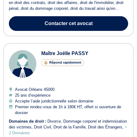
en droit des contrats, droit des affaires, droit de l'immobilier, droit
pénal, droit du dommage corporel, droit du travail ainsi qu'en
matière de divorce. En droit des contrats, Maître HUET intervient
en matière de rupture abusive des pourparlers, de vice du
Contacter
cet avocat
consentement, d...
Maître Joëlle PASSY
Répond rapidement
Avocat Orléans
45000
25 ans d’expérience
Accepte l’aide juridictionnelle selon domaine
Premier rendez-vous de 1h à 180€ HT, offert si ouverture de
dossier
Domaines de droit :
Divorce
Dommage corporel et indemnisation
des victimes
Droit Civil
Droit de la Famille
Droit des Étrangers
+
2 Domaines