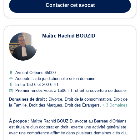
général tant au côté des auteurs d'infractions que des victimes.
Contacter
cet avocat
Elle intervient à tout...
Maître Rachid BOUZID
Avocat Orléans
45000
Accepte l’aide juridictionnelle selon domaine
Entre 150 € et 200 € HT
Premier rendez-vous à 150€ HT, offert si ouverture de dossier
Domaines de droit :
Divorce
Droit de la consommation
Droit de
la Famille
Droit des Marques
Droit des Étrangers
+ 3 Domaines
À propos :
Maître Rachid BOUZID, avocat au Barreau d’Orléans
est titulaire d’un doctorat en droit, exerce une activité généraliste
avec une compétence affirmée dans plusieurs domaines clés du
contentieux. Son cabinet, guidé par des valeurs de rigueur,