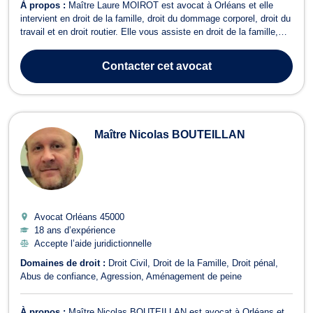
À propos :
Maître Laure MOIROT est avocat à Orléans et elle
intervient en droit de la famille, droit du dommage corporel, droit du
travail et en droit routier. Elle vous assiste en droit de la famille,
pour des affaires relatives aux divorces amiables ou contentieux,
aux séparations, aux PACS, à la définition d'autorité parentale, à
Contacter
cet avocat
l...
Maître Nicolas BOUTEILLAN
Avocat Orléans
45000
18 ans d’expérience
Accepte l’aide juridictionnelle
Domaines de droit :
Droit Civil
Droit de la Famille
Droit pénal
Abus de confiance
Agression
Aménagement de peine
À propos :
Maître Nicolas BOUTEILLAN est avocat à Orléans et