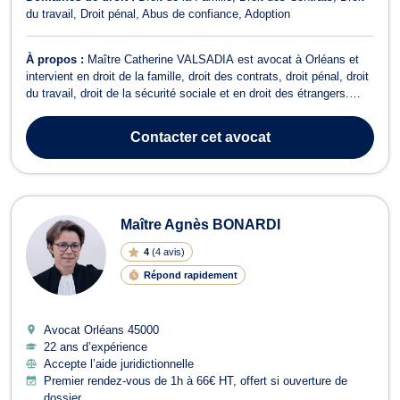
du travail
Droit pénal
Abus de confiance
Adoption
À propos :
Maître Catherine VALSADIA est avocat à Orléans et
intervient en droit de la famille, droit des contrats, droit pénal, droit
du travail, droit de la sécurité sociale et en droit des étrangers.
Maître VALSADIA exerce en droit de la famille pour tous les
dossiers relevant du divorce à l’amiable ou contentieux, de la
Contacter
cet avocat
constituti...
Maître Agnès BONARDI
4
(
4 avis
)
Répond rapidement
Avocat Orléans
45000
22 ans d’expérience
Accepte l’aide juridictionnelle
Premier rendez-vous de 1h à 66€ HT, offert si ouverture de
dossier