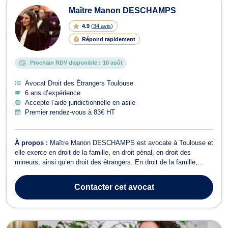
Maître Manon DESCHAMPS
4.9
(
34 avis
)
Répond rapidement
Prochain RDV disponible :
10 août
Avocat Droit des Étrangers Toulouse
6 ans d’expérience
Accepte l’aide juridictionnelle en asile
Premier rendez-vous à 83€ HT
À propos :
Maître Manon DESCHAMPS est avocate à Toulouse et
elle exerce en droit de la famille, en droit pénal, en droit des
mineurs, ainsi qu’en droit des étrangers. En droit de la famille,
Maître DESCHAMPS vous conseille et assiste en matière de :
Divorce, qu'il s'agisse d'un divorce à l'amiable (divorce judiciaire ou
Contacter
cet avocat
divorce par co...