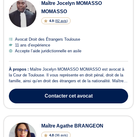
Maître Jocelyn MOMASSO
MOMASSO
4.9
(
82 avis
)
Avocat Droit des Étrangers Toulouse
11 ans d’expérience
Accepte l’aide juridictionnelle en asile
À propos :
Maître Jocelyn MOMASSO MOMASSO est avocat à
la Cour de Toulouse. Il vous représente en droit pénal, droit de la
famille, ainsi qu’en droit des étrangers et de la nationalité. Maître
Jocelyn MOMASSO MOMASSO intervient en droit de la famille et
saura vous conseiller en cas de litiges afférents à la séparation, au
Contacter
cet avocat
divorce, à l...
Maître Agathe BRANGEON
4.8
(
96 avis
)