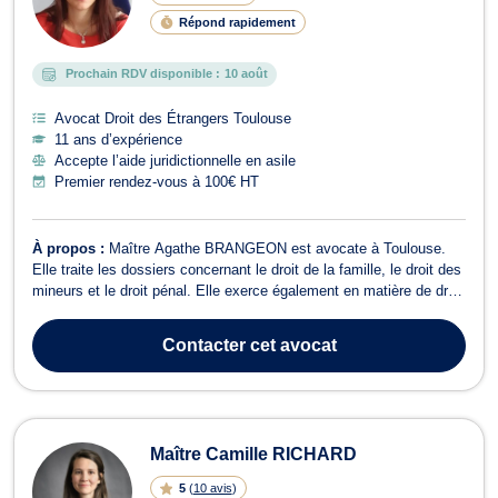
Répond rapidement
Prochain RDV disponible :
10 août
Avocat Droit des Étrangers Toulouse
11 ans d’expérience
Accepte l’aide juridictionnelle en asile
Premier rendez-vous à 100€ HT
À propos :
Maître Agathe BRANGEON est avocate à Toulouse.
Elle traite les dossiers concernant le droit de la famille, le droit des
mineurs et le droit pénal. Elle exerce également en matière de droit
des étrangers : refus de visa, OQTF, regroupement familial,
nationalité, demande de naturalisation, ... N'hésitez pas à la
Contacter
cet avocat
contacter pou...
Maître Camille RICHARD
5
(
10 avis
)