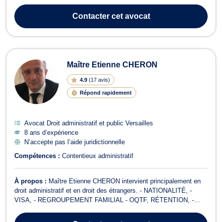
personnes publiques (infirmier; police; enseignant; gendarme;
employé de mairie) en cas d’erreur ou de faute de leur part ayant
Contacter
cet avocat
entraîné des dommag...
Maître Etienne CHERON
4.9
(
17 avis
)
Répond rapidement
Avocat Droit administratif et public Versailles
8 ans d’expérience
N’accepte pas l’aide juridictionnelle
Compétences :
Contentieux administratif
À propos :
Maître Etienne CHERON intervient principalement en
droit administratif et en droit des étrangers. - NATIONALITÉ, -
VISA, - REGROUPEMENT FAMILIAL - OQTF, RÉTENTION, -
TITRE DE SÉJOUR.