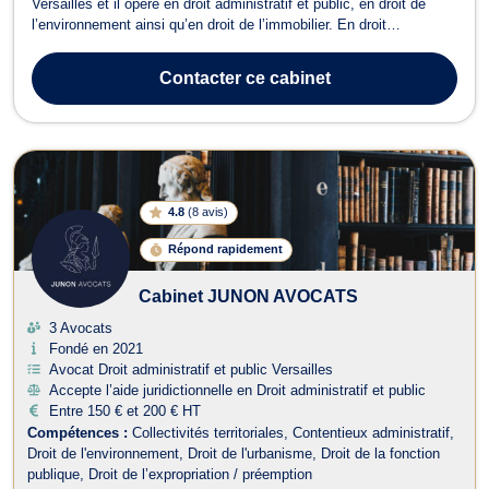
Versailles et il opère en droit administratif et public, en droit de
l’environnement ainsi qu’en droit de l’immobilier. En droit
administratif et public, Maître Lionel Harry SAMANDJEU peut
intervenir en cas de litige avec une autorité administrative. Il
Contacter
ce cabinet
représente alors son client ...
4.8
(
8 avis
)
Répond rapidement
Cabinet JUNON AVOCATS
3 Avocats
Fondé en 2021
Avocat Droit administratif et public Versailles
Accepte l’aide juridictionnelle en Droit administratif et public
Entre 150 € et 200 € HT
Compétences :
Collectivités territoriales
Contentieux administratif
Droit de l'environnement
Droit de l'urbanisme
Droit de la fonction
publique
Droit de l’expropriation / préemption