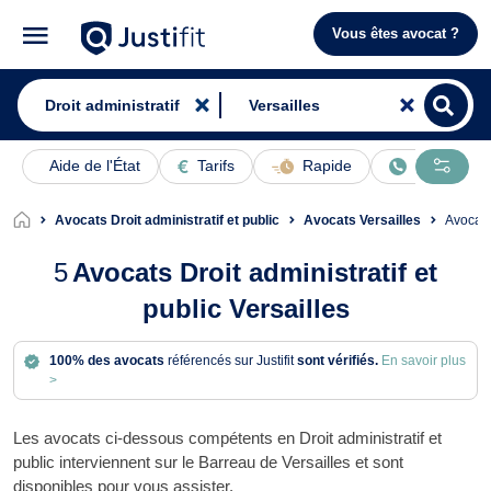
Vous êtes avocat ?
Aide de l'État
Tarifs
Rapide
En ligne
Avocats Droit administratif et public
Avocats Versailles
Avocat
5
Avocats Droit administratif et
public Versailles
100% des avocats
référencés sur Justifit
sont vérifiés.
En savoir plus
>
Les avocats ci-dessous compétents en Droit administratif et
public interviennent sur le Barreau de Versailles et sont
disponibles pour vous assister.