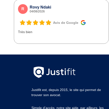
Rovy Ndaki
R
04/08/2026
Avis de Google
Très bien
Justifit est, depuis 2015, le site qui permet de
trouver son avocat.
Simple d’accès, notre site aide, par ailleurs, les