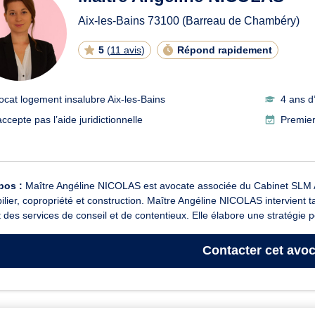
Aix-les-Bains
73100
(Barreau de Chambéry)
5
(
11 avis
)
Répond rapidement
ocat logement insalubre Aix-les-Bains
4 ans d
ccepte pas l’aide juridictionnelle
Premier
pos :
Maître Angéline NICOLAS est avocate associée du Cabinet SLM A
lier, copropriété et construction. Maître Angéline NICOLAS intervient ta
t des services de conseil et de contentieux. Elle élabore une stratégie p
Contacter
cet avoc