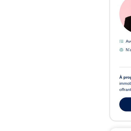
Av
N’a
À pro
immobi
offran