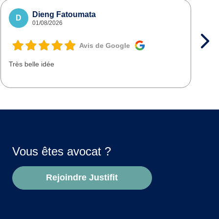
Dieng Fatoumata
D
01/08/2026
Avis de Google
Très belle idée
T
d
Vous êtes avocat ?
Rejoindre Justifit