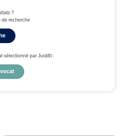
ltats ?
e de recherche
che
sélectionné par Justifit :
avocat