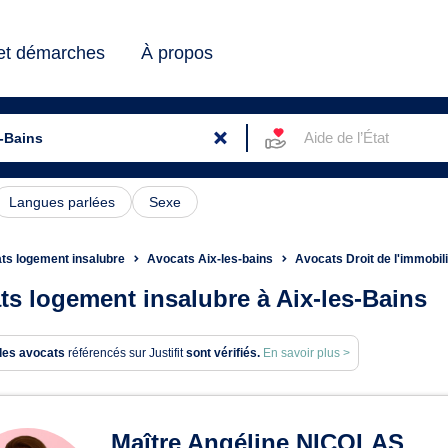
 et démarches
À propos
Aide de l’État
Langues parlées
Sexe
ts logement insalubre
Avocats Aix-les-bains
Avocats Droit de l'immobili
ts logement insalubre à Aix-les-Bains
des avocats
référencés sur Justifit
sont vérifiés.
En savoir plus >
ats en logement insalubre à 
Maître Angéline NICOLAS