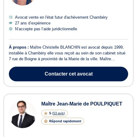
Avocat vente en l'état futur d'achèvement Chambéry
27 ans d’expérience
N’accepte pas l’aide juridictionnelle
À propos :
Maître Christelle BLANCHIN est avocat depuis 1999,
installée à Chambéry elle vous reçoit au sein de son cabinet situé
7 rue de Boigne à proximité de la Mairie de la ville. Maître
BLANCHIN intervient en droit de l'immobilier pour tous dossiers en
rapport avec la coproprie'te', la construction, les baux commerciaux
Contacter
cet avocat
et d'habit...
Maître Jean-Marie de POULPIQUET
5
(
53 avis
)
Répond rapidement