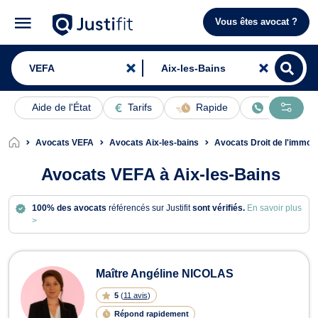
Vous êtes avocat ?
Aide de l'État
Tarifs
Rapide
En ligne
Avocats VEFA
Avocats Aix-les-bains
Avocats Droit de l'immobi
Avocats VEFA à Aix-les-Bains
100% des avocats
référencés sur Justifit
sont vérifiés.
En savoir plus
>
Avocats en VEFA à Aix-les-Bains
Maître Angéline NICOLAS
5
(
11 avis
)
Répond rapidement