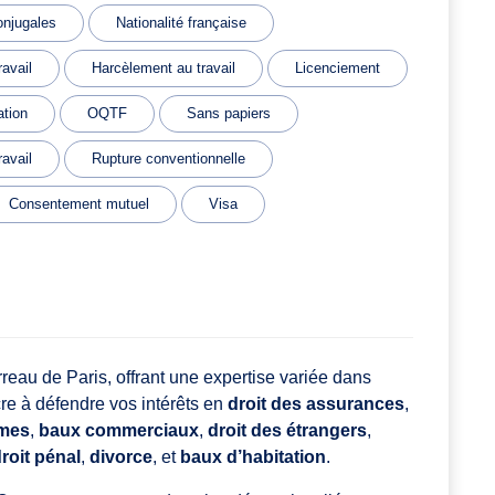
onjugales
Nationalité française
ravail
Harcèlement au travail
Licenciement
ation
OQTF
Sans papiers
ravail
Rupture conventionnelle
Consentement mutuel
Visa
eau de Paris, offrant une expertise variée dans
cre à défendre vos intérêts en
droit des assurances
,
mmes
,
baux commerciaux
,
droit des étrangers
,
roit pénal
,
divorce
, et
baux d’habitation
.