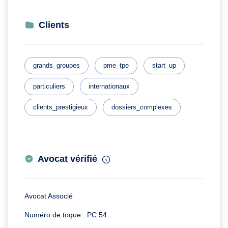
Clients
grands_groupes
pme_tpe
start_up
particuliers
internationaux
clients_prestigieux
dossiers_complexes
Avocat vérifié
Avocat Associé
Numéro de toque : PC 54