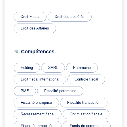
Droit Fiscal
Droit des sociétés
Droit des Affaires
Compétences
Holding
SARL
Patrimoine
Droit fiscal international
Contrôle fiscal
PME
Fiscalité patrimoine
Fiscalité entreprise
Fiscalité transaction
Redressement fiscal
Optimisation fiscale
Fiscalité immobilière
Fonds de commerce