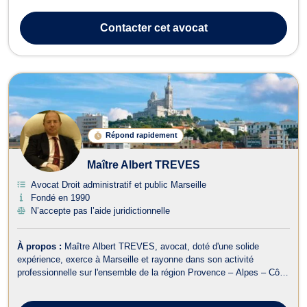
meilleurs plaideurs du barreau de Paris pour leur confier les
dossiers les plus graves. J'ai donc plaidé dans de très gros
Contacter
cet avocat
dossiers terroristes et crim...
Répond rapidement
Maître Albert TREVES
Avocat Droit administratif et public Marseille
Fondé en 1990
N’accepte pas l’aide juridictionnelle
À propos :
Maître Albert TREVES, avocat, doté d'une solide
expérience, exerce à Marseille et rayonne dans son activité
professionnelle sur l'ensemble de la région Provence – Alpes – Côte-
d'Azur pour tous types de conseils ou de contentieux relevant de
ses compétences. Il intervient en droit des affaires ou de