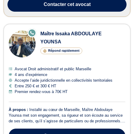
l'entreprise, en droit de...
Contacter
cet avocat
E
Maître Issaka ABDOULAYE
N
LI
YOUNSA
G
N
Répond rapidement
E
Avocat Droit administratif et public Marseille
4 ans d’expérience
Accepte l’aide juridictionnelle en collectivités territoriales
Entre 250 € et 300 € HT
Premier rendez-vous à 70€ HT
À propos :
Installé au cœur de Marseille, Maître Abdoulaye
Younsa met son engagement, sa rigueur et son écoute au service
de ses clients, qu’il s’agisse de particuliers ou de professionnels.
Fort d’une solide formation universitaire en droit et d’une
expérience concrète du terrain judiciaire, il intervient dans plusieurs