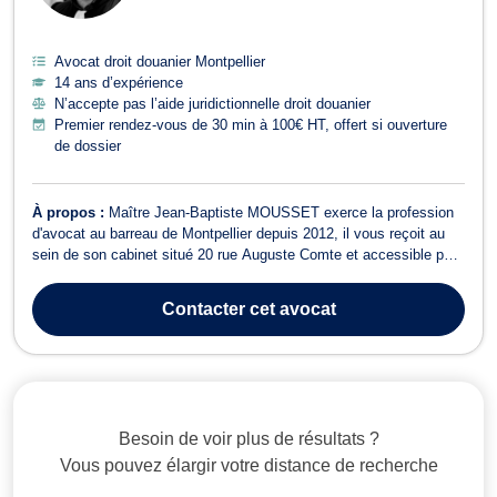
Avocat droit douanier Montpellier
14 ans d’expérience
N’accepte pas l’aide juridictionnelle droit douanier
Premier rendez-vous de 30 min à 100€ HT, offert si ouverture
de dossier
À propos :
Maître Jean-Baptiste MOUSSET exerce la profession
d'avocat au barreau de Montpellier depuis 2012, il vous reçoit au
sein de son cabinet situé 20 rue Auguste Comte et accessible par
la ligne 3 du tram à l'arrêt "Plan Cabanes". Pour une meilleure
réactivité, le cabinet se situe au coeur de ville, en face du Palais
Contacter
cet avocat
de Justice ...
Besoin de voir plus de résultats ?
Vous pouvez élargir votre distance de recherche