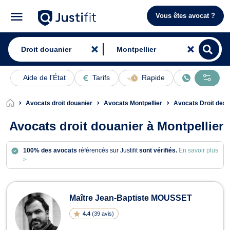
Vous êtes avocat ?
Aide de l'État
Tarifs
Rapide
En ligne
Avocats droit douanier
Avocats Montpellier
Avocats Droit des A
Avocats droit douanier à Montpellier
100% des avocats
référencés sur Justifit
sont vérifiés.
En savoir plus
>
Avocats en droit douanier à Montpell
Maître Jean-Baptiste MOUSSET
4.4
(
39 avis
)