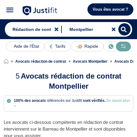
Vous êtes avocat ?
Aide de l'État
Tarifs
Rapide
En ligne
Avocats rédaction de contrat
Avocats Montpellier
Avocats Droi
5
Avocats rédaction de contrat
Montpellier
100% des avocats
référencés sur Justifit
sont vérifiés.
En savoir plus
>
Les avocats ci-dessous compétents en rédaction de contrat
interviennent sur le Barreau de Montpellier et sont disponibles
pour vous assister.