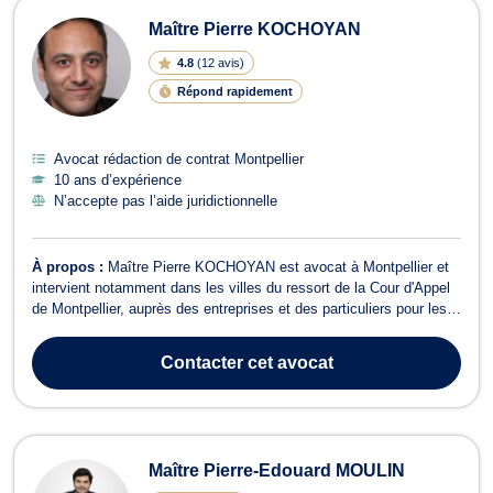
Maître Pierre KOCHOYAN
4.8
(
12 avis
)
Répond rapidement
Avocat rédaction de contrat Montpellier
10 ans d’expérience
N’accepte pas l’aide juridictionnelle
À propos :
Maître Pierre KOCHOYAN est avocat à Montpellier et
intervient notamment dans les villes du ressort de la Cour d'Appel
de Montpellier, auprès des entreprises et des particuliers pour les
conseiller et les assister. Il opère en droit du travail, droit des
contrats, droit de la consommation, droit commercial, baux
Contacter
cet avocat
commerciaux ...
Maître Pierre-Edouard MOULIN