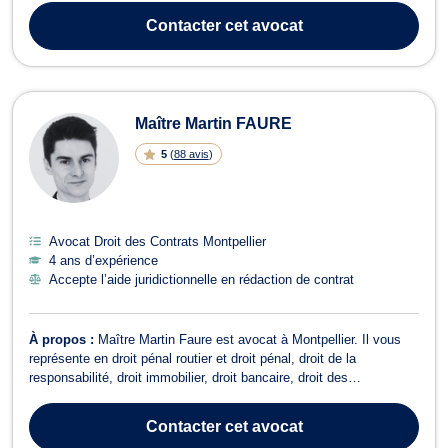
guide vers la procédure de divorce adaptée à votre situation.
Contacter
cet avocat
Selon...
Maître Martin FAURE
5
(
88 avis
)
Avocat Droit des Contrats Montpellier
4 ans d’expérience
Accepte l’aide juridictionnelle en rédaction de contrat
À propos :
Maître Martin Faure est avocat à Montpellier. Il vous
représente en droit pénal routier et droit pénal, droit de la
responsabilité, droit immobilier, droit bancaire, droit des
assurances, droit de la consommation, droit des procédures civiles
d'exécution, droit des baux et droit de la famille. Il développe une
Contacter
cet avocat
activité à do...