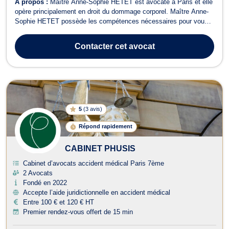
À propos :
Maître Anne-Sophie HETET est avocate à Paris et elle
opère principalement en droit du dommage corporel. Maître Anne-
Sophie HETET possède les compétences nécessaires pour vous
conseiller en cas de problème relatif au droit du dommage corporel.
Elle vous conseille si vous êtes victime d’une infraction ayant
Contacter
cet avocat
porté atteinte à v...
5
(
3 avis
)
Répond rapidement
CABINET PHUSIS
Cabinet d’avocats accident médical Paris 7ème
2 Avocats
Fondé en 2022
Accepte l’aide juridictionnelle en accident médical
Entre 100 € et 120 € HT
Premier rendez-vous offert de 15 min