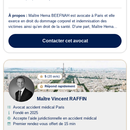
À propos :
Maître Hema BEEFNAH est avocate à Paris et elle
exerce en droit du dommage corporel et indemnisation des
victimes ainsi qu’en droit de la santé. D’une part, Maître Hema
BEEFNAH intervient en droit du dommage corporel et
indemnisation des victimes en présence de faits ou d’infractions
Contacter
cet avocat
portant atteinte à l’intégrité physique....
5
(
20 avis
)
Répond rapidement
Maître Vincent RAFFIN
Avocat accident médical Paris
Fondé en 2025
Accepte l’aide juridictionnelle en accident médical
Premier rendez-vous offert de 15 min