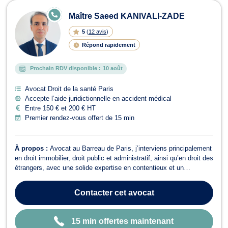
E
Maître Saeed KANIVALI-ZADE
N
LI
5
(
12 avis
)
G
N
Répond rapidement
E
Prochain RDV disponible :
10 août
Avocat Droit de la santé Paris
Accepte l’aide juridictionnelle en accident médical
Entre 150 € et 200 € HT
Premier rendez-vous offert de 15 min
À propos :
Avocat au Barreau de Paris, j’interviens principalement
en droit immobilier, droit public et administratif, ainsi qu’en droit des
étrangers, avec une solide expertise en contentieux et un
accompagnement rigoureux devant les juridictions judiciaires et
administratives. 🔹 Droit immobilier Je vous assiste dans tous les
Contacter
cet avocat
domaine...
15 min offertes maintenant