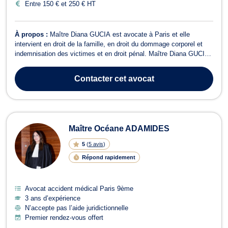
Entre 150 € et 250 € HT
À propos :
Maître Diana GUCIA est avocate à Paris et elle
intervient en droit de la famille, en droit du dommage corporel et
indemnisation des victimes et en droit pénal. Maître Diana GUCIA
est compétente en droit de la famille, plus particulièrement en
matière de divorce (divorce par consentement mutuel par acte
Contacter
cet avocat
d’avocats, divorce po...
Maître Océane ADAMIDES
5
(
5 avis
)
Répond rapidement
Avocat accident médical Paris 9ème
3 ans d’expérience
N’accepte pas l’aide juridictionnelle
Premier rendez-vous offert