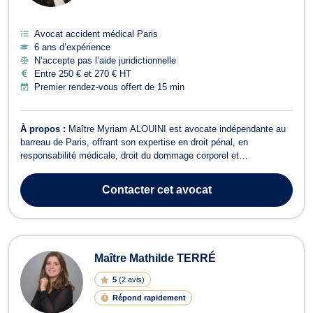
Avocat accident médical Paris
6 ans d’expérience
N’accepte pas l’aide juridictionnelle
Entre 250 € et 270 € HT
Premier rendez-vous offert de 15 min
À propos :
Maître Myriam ALOUINI est avocate indépendante au
barreau de Paris, offrant son expertise en droit pénal, en
responsabilité médicale, droit du dommage corporel et
indemnisation des victimes ainsi qu'en droit des animaux .
Combative et pugnace, Maître ALOUINI s'engage à défendre les
Contacter
cet avocat
droits de ses clients avec professionnalis...
Maître Mathilde TERRÉ
5
(
2 avis
)
Répond rapidement