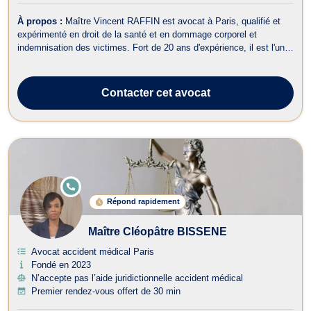
À propos :
Maître Vincent RAFFIN est avocat à Paris, qualifié et
expérimenté en droit de la santé et en dommage corporel et
indemnisation des victimes. Fort de 20 ans d'expérience, il est l'un
des associés fondateurs du cabinet BRGAVOCATS, où il dirige le
département dédié au droit médical et aux dommages corporels. En
droit de la san...
Contacter
cet avocat
E
N
Répond rapidement
LI
G
N
Maître Cléopâtre BISSENE
E
Avocat accident médical Paris
Fondé en 2023
N’accepte pas l’aide juridictionnelle accident médical
Premier rendez-vous offert de 30 min