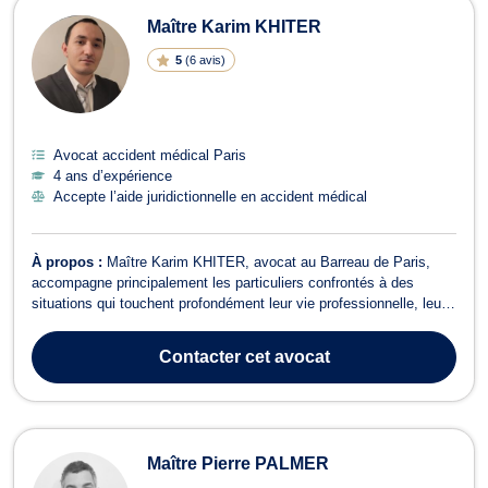
Maître Karim KHITER
5
(
6 avis
)
Avocat accident médical Paris
4 ans d’expérience
Accepte l’aide juridictionnelle en accident médical
À propos :
Maître Karim KHITER, avocat au Barreau de Paris,
accompagne principalement les particuliers confrontés à des
situations qui touchent profondément leur vie professionnelle, leur
santé ou leur vie familiale. Il intervient en droit du travail, droit de la
santé, dommage corporel, ainsi qu'en droit de la famille, avec une
Contacter
cet avocat
appro...
Maître Pierre PALMER