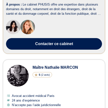
À propos :
Le cabinet PHUSIS offre une expertise dans plusieurs
domaines du droit, notamment en droit des étrangers, droit de la
santé et du dommage corporel, droit de la fonction publique, droit de
l'environnement, droit administratif et public. Dans le domaine du
droit des étrangers, Maître Marianne LAHANA et Maître Gabrièle
GIEN as...
Contacter
ce cabinet
Maître Nathalie MARCON
5
(
2 avis
)
Avocat accident médical Paris
24 ans d’expérience
N’accepte pas l’aide juridictionnelle