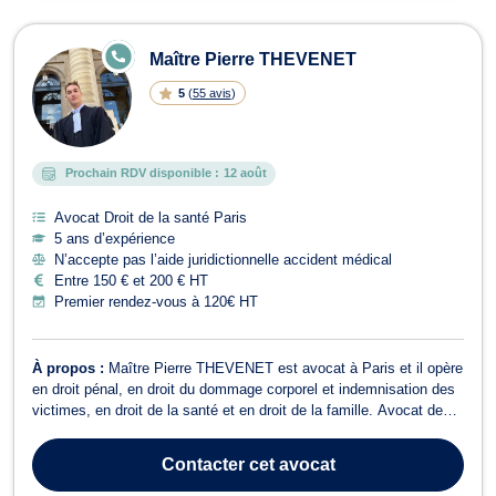
E
Maître Pierre THEVENET
N
LI
5
(
55 avis
)
G
N
E
Prochain RDV disponible :
12 août
Avocat Droit de la santé Paris
5 ans d’expérience
N’accepte pas l’aide juridictionnelle accident médical
Entre 150 € et 200 € HT
Premier rendez-vous à 120€ HT
À propos :
Maître Pierre THEVENET est avocat à Paris et il opère
en droit pénal, en droit du dommage corporel et indemnisation des
victimes, en droit de la santé et en droit de la famille. Avocat de
parties civiles sur le procès V13 (procès des attentats du 13
novembre 2015), Maître Pierre THEVENET est formé au recueil de
Contacter
cet avocat
la parole de...