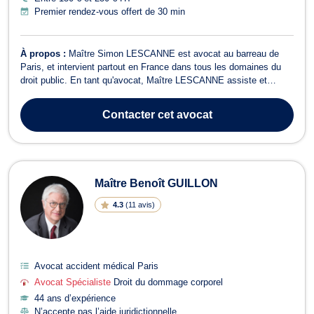
Premier rendez-vous offert de 30 min
À propos :
Maître Simon LESCANNE est avocat au barreau de
Paris, et intervient partout en France dans tous les domaines du
droit public. En tant qu'avocat, Maître LESCANNE assiste et
défend tant les particuliers que les entreprises notamment dans les
domaines suivants : Droit de l'urbanisme : (audit de permis de
Contacter
cet avocat
construire, contestati...
Maître Benoît GUILLON
4.3
(
11 avis
)
Avocat accident médical Paris
Avocat Spécialiste
Droit du dommage corporel
44 ans d’expérience
N’accepte pas l’aide juridictionnelle