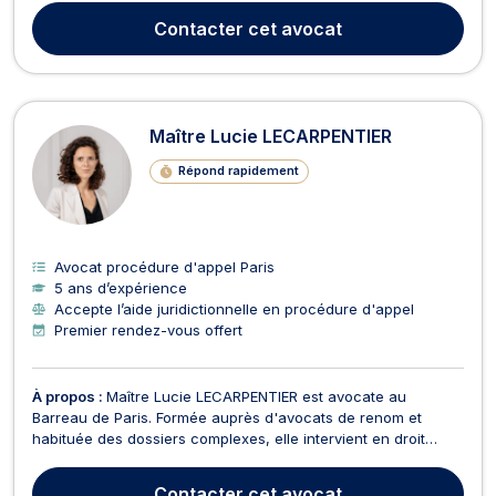
en ONG, elle porte un regard à la fois technique et humain
Contacter
cet avocat
sur la justice pénale. Elle a notam...
Maître Lucie LECARPENTIER
Répond rapidement
Avocat procédure d'appel Paris
5 ans d’expérience
Accepte l’aide juridictionnelle en procédure d'appel
Premier rendez-vous offert
À propos :
Maître Lucie LECARPENTIER est avocate au
Barreau de Paris. Formée auprès d'avocats de renom et
habituée des dossiers complexes, elle intervient en droit
pénal général, pénal des affaires et pénal du travail, et droit
de la presse. Elle assiste mis en cause et victimes au cours
Contacter
cet avocat