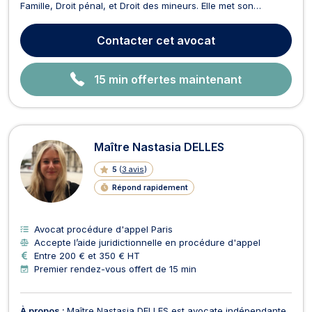
Famille, Droit pénal, et Droit des mineurs. Elle met son
expertise au service de ses clients pour les accompagner
dans toutes les étapes de leurs démarches juridiques. En
Contacter
cet avocat
Droit de la Famille, Maître DEPLANQUE traite divers dossie...
15 min offertes maintenant
Maître Nastasia DELLES
5
(
3 avis
)
Répond rapidement
Avocat procédure d'appel Paris
Accepte l’aide juridictionnelle en procédure d'appel
Entre 200 € et 350 € HT
Premier rendez-vous offert de 15 min
À propos :
Maître Nastasia DELLES est avocate indépendante