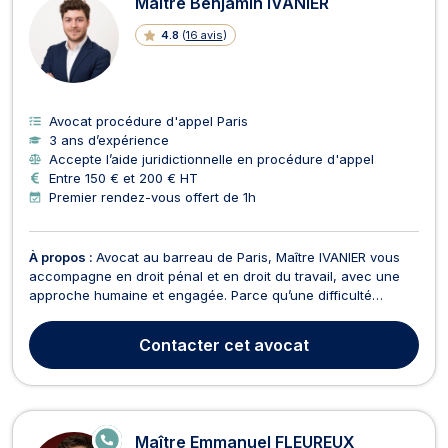
Maître Benjamin IVANIER
4.8
(
16 avis
)
Avocat procédure d'appel Paris
3 ans d’expérience
Accepte l’aide juridictionnelle en procédure d'appel
Entre 150 € et 200 € HT
Premier rendez-vous offert de 1h
À propos :
Avocat au barreau de Paris, Maître IVANIER vous
accompagne en droit pénal et en droit du travail, avec une
approche humaine et engagée. Parce qu’une difficulté
juridique représente souvent une situation de stress et
d’urgence, il met un point d’honneur à proposer un
Contacter
cet avocat
accompagnement réactif et personnalisé. En droit pénal, il...
E
Maître Emmanuel FLEUREUX