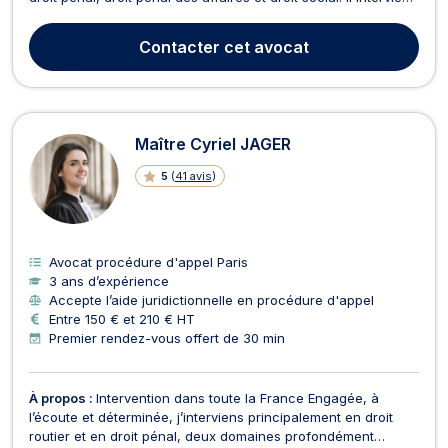
à travers toute la France pour défendre vos droits et libertés,
que vous soyez mis en cause ou victime. En droit pénal,
Contacter
cet avocat
Maître BERGERET vous accompagne à chaqu...
Maître Cyriel JAGER
5
(
41 avis
)
Avocat procédure d'appel Paris
3 ans d’expérience
Accepte l’aide juridictionnelle en procédure d'appel
Entre 150 € et 210 € HT
Premier rendez-vous offert de 30 min
À propos :
Intervention dans toute la France Engagée, à
l’écoute et déterminée, j’interviens principalement en droit
routier et en droit pénal, deux domaines profondément