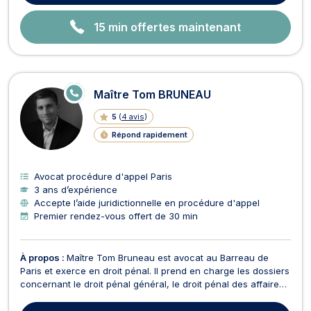
15 min offertes maintenant
E
Maître Tom BRUNEAU
N
LI
5
(
4 avis
)
G
N
Répond rapidement
E
Avocat procédure d'appel Paris
3 ans d’expérience
Accepte l’aide juridictionnelle en procédure d'appel
Premier rendez-vous offert de 30 min
À propos :
Maître Tom Bruneau est avocat au Barreau de
Paris et exerce en droit pénal. Il prend en charge les dossiers
concernant le droit pénal général, le droit pénal des affaires,
le droit pénal du travail ou encore ceux touchant au droit de
la peine. Il intervient dans ces domaines aussi bien en conseil