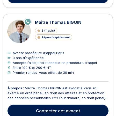
E
Maître Thomas BIGOIN
N
LI
5
(
11 avis
)
G
N
Répond rapidement
E
Avocat procédure d'appel Paris
3 ans d’expérience
Accepte l’aide juridictionnelle en procédure d'appel
Entre 100 € et 200 € HT
Premier rendez-vous offert de 30 min
À propos :
Maître Thomas BIGOIN est avocat à Paris et il
exerce en droit pénal, en droit des affaires et en protection
des données personnelles.***Tout d'abord, en droit pénal,
Maître Thomas BIGOIN vous assiste à tous les stades de la
procédure, que vous soyez poursuivi ou victime. Il vous
Contacter
cet avocat
assiste lors de votre garde à vue, en auditio...