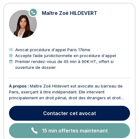
E
Maître Zoé HILDEVERT
N
LI
G
N
E
Avocat procédure d'appel Paris 17ème
Accepte l’aide juridictionnelle en procédure d'appel
Premier rendez-vous de 45 min à 90€ HT, offert si
ouverture de dossier
À propos :
Maître Zoé Hildevert est avocate au barreau de
Paris, exerçant à titre indépendant. Elle intervient
principalement en droit pénal, droit des étrangers et droit
international. Diplômée d'un master de l'université Paris 2
Panthéon-Assas en droit international, Maître Hildevert met
Contacter
cet avocat
ses compétences au service de la défense des ...
15 min offertes maintenant