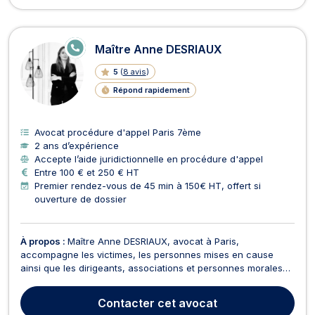
E
Maître Anne DESRIAUX
N
LI
5
(
8 avis
)
G
N
Répond rapidement
E
Avocat procédure d'appel Paris 7ème
2 ans d’expérience
Accepte l’aide juridictionnelle en procédure d'appel
Entre 100 € et 250 € HT
Premier rendez-vous de 45 min à 150€ HT, offert si
ouverture de dossier
À propos :
Maître Anne DESRIAUX, avocat à Paris,
accompagne les victimes, les personnes mises en cause
ainsi que les dirigeants, associations et personnes morales
confrontés à une procédure pénale ou à une atteinte à leurs
droits. Elle intervient principalement en droit pénal, avec une
Contacter
cet avocat
expertise reconnue dans les atteintes contre les ...