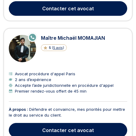
vue, audition libre, instruction, audience correctionnelle ou
Contacter
cet avocat
criminelle, demande d’aménag...
E
Maître Michaël MOMAJIAN
N
LI
5
(
5 avis
)
G
N
E
Avocat procédure d'appel Paris
2 ans d’expérience
Accepte l’aide juridictionnelle en procédure d'appel
Premier rendez-vous offert de 45 min
À propos :
Défendre et convaincre, mes priorités pour mettre
le droit au service du client.
Contacter
cet avocat