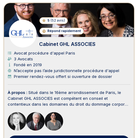
5
(
52 avis
)
Répond rapidement
Cabinet GHL ASSOCIES
Avocat procédure d'appel Paris
3 Avocats
Fondé en 2019
N’accepte pas l’aide juridictionnelle procédure d'appel
Premier rendez-vous offert si ouverture de dossier
À propos :
Situé dans le 16ème arrondissement de Paris, le
Cabinet GHL ASSOCIES est compétent en conseil et
contentieux dans les domaines du droit du dommage corporel,
droit du travail, droit de la famille, droit immobilier et droit des
assurances. L'expertise et l'expérience des avocats du
cabinet leur permettent de vous conseiller s...