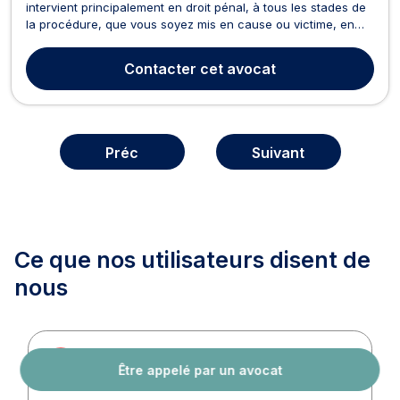
intervient principalement en droit pénal, à tous les stades de
la procédure, que vous soyez mis en cause ou victime, en
garde à vue comme devant le tribunal de police, le tribunal
correctionnel, la cour criminelle ou la cour d’assises. Il prend
Contacter
cet avocat
en charge l’urgence pénale (gar...
Préc
Suivant
Ce que nos utilisateurs
disent de
nous
Rovy Ndaki
R
Être appelé par un avocat
04/08/2026