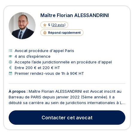
Maître Florian ALESSANDRINI
5
(
20 avis
)
Répond rapidement
Avocat procédure d'appel Paris
4 ans d’expérience
Accepte l’aide juridictionnelle en procédure d'appel
Entre 200 € et 220 € HT
Premier rendez-vous de 1h à 90€ HT
À propos :
Maître Florian ALESSANDRINI est Avocat inscrit au
Barreau de PARIS depuis janvier 2022 (5ème année). Il a
débuté sa carrière au sein de juridictions internationales à La
Haye aux Pays-Bas, telles que le Tribunal spécial pour le
Liban et la Cour internationale de Justice. Sa formation
Contacter
cet avocat
d’avocat l’a ensuite conduit à privilégi...