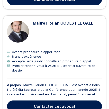
de l'enquête (gardes à vue, auditions libres, c...
Maître Florian GODEST LE GALL
Avocat procédure d'appel Paris
8 ans d’expérience
Accepte l’aide juridictionnelle en procédure d'appel
Premier rendez-vous à 240€ HT, offert si ouverture de
dossier
À propos :
Maître Florian GODEST LE GALL est avocat à Paris,
il a été élu Secrétaire de la Conférence pour l'année 2025. Il
intervient exclusivement en droit pénal, pénal financier et
droit des affaires. Maître Florian GODEST LE GALL vous
représente sur toutes les branches du droit pénal
Contacter
cet avocat
comprenant donc le droit pénal général (agressi...