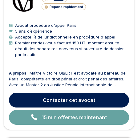
N
Répond rapidement
E
Avocat procédure d'appel Paris
5 ans d’expérience
Accepte l’aide juridictionnelle en procédure d'appel
Premier rendez-vous facturé 150 HT, montant ensuite
déduit des honoraires convenus si ouverture de dossier
par la suite.
À propos :
Maître Victoire GIBERT est avocate au barreau de
Paris, compétente en droit pénal et droit pénal des affaires.
Avec un Master 2 en Justice Pénale Internationale de
l’Université Paris Panthéon Assas, elle a acquis une solide
expérience au sein de cabinets d’avocats renommés à Paris.
Contacter
cet avocat
Passionnée par son métier, Maître GIBERT a...
15 min offertes maintenant