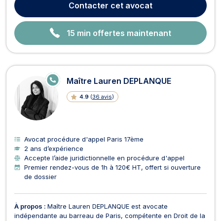
Contacter
cet avocat
qu’en contentieux. À ce tit...
15 min offertes maintenant
E
Maître Lauren DEPLANQUE
N
LI
4.9
(
36 avis
)
G
N
E
Avocat procédure d'appel Paris 17ème
2 ans d’expérience
Accepte l’aide juridictionnelle en procédure d'appel
Premier rendez-vous de 1h à 120€ HT, offert si ouverture
de dossier
À propos :
Maître Lauren DEPLANQUE est avocate
indépendante au barreau de Paris, compétente en Droit de la