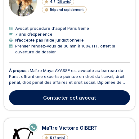
4.7
(
28 avis
)
Répond rapidement
Avocat procédure d'appel Paris 9ème
7 ans d’expérience
N’accepte pas l’aide juridictionnelle
Premier rendez-vous de 30 min à 100€ HT, offert si
ouverture de dossier
À propos :
Maître Maya AYASSE est avocate au barreau de
Paris, offrant une expertise pointue en droit du travail, droit
pénal, droit pénal des affaires et droit social. Diplômée de
l'Ecole de droit de Sciences Po Paris et forte d'une
expérience au sein de cabinets renommés, elle a fondé son
Contacter
cet avocat
propre cabinet en septembre 2023. En droit d...
E
Maître Victoire GIBERT
N
LI
5
(
7 avis
)
G