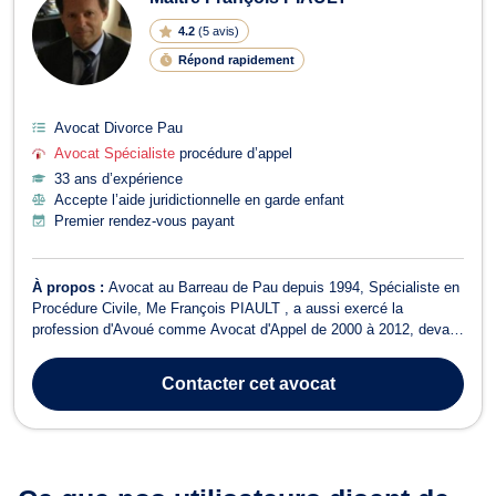
4.2
(
5 avis
)
Répond rapidement
Avocat Divorce Pau
Avocat Spécialiste
procédure d’appel
33 ans d’expérience
Accepte l’aide juridictionnelle en garde enfant
Premier rendez-vous payant
À propos :
Avocat au Barreau de Pau depuis 1994, Spécialiste en
Procédure Civile, Me François PIAULT , a aussi exercé la
profession d'Avoué comme Avocat d'Appel de 2000 à 2012, devant
la Cour d'appel de PAU. Il y est plus que jamais crucial d'être
aujourd'hui particulièrement compétent en procédure d'appel et plus
Contacter
cet avocat
généralement en proc...