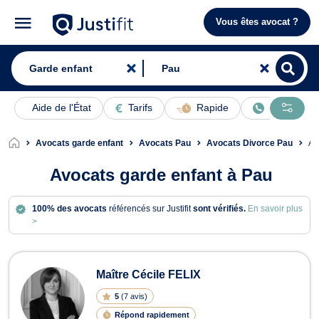
Vous êtes avocat ?
Aide de l'État
Tarifs
Rapide
En ligne
Avocats garde enfant
Avocats Pau
Avocats Divorce Pau
Av
Avocats garde enfant à Pau
100% des avocats
référencés sur Justifit
sont vérifiés.
En savoir plus
>
Avocats en garde enfant à Pau
Maître Cécile FELIX
5
(
7 avis
)
Répond rapidement