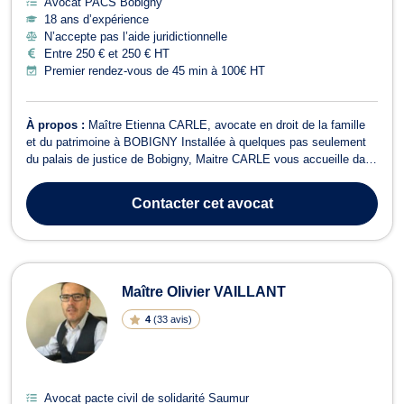
Avocat PACS Bobigny
18 ans d’expérience
N’accepte pas l’aide juridictionnelle
Entre 250 € et 250 € HT
Premier rendez-vous de 45 min à 100€ HT
À propos :
Maître Etienna CARLE, avocate en droit de la famille
et du patrimoine à BOBIGNY Installée à quelques pas seulement
du palais de justice de Bobigny, Maitre CARLE vous accueille dans
un cabinet à taille humaine reconnu pour son expertise et son
accompagnement rigoureux en droit familial et patrimonial. Forte
Contacter
cet avocat
d'une solide, exp...
Maître Olivier VAILLANT
4
(
33 avis
)
Avocat pacte civil de solidarité Saumur