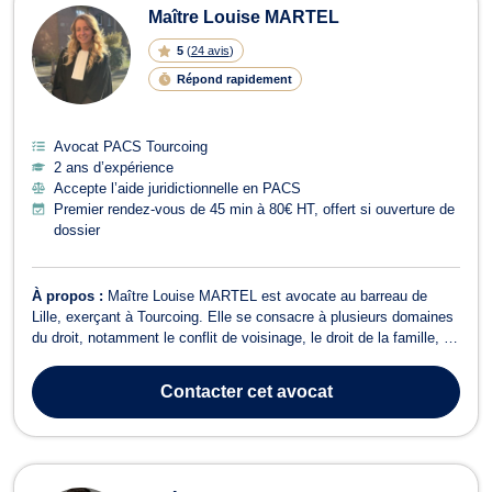
Maître Louise MARTEL
5
(
24 avis
)
Répond rapidement
Avocat PACS Tourcoing
2 ans d’expérience
Accepte l’aide juridictionnelle en PACS
Premier rendez-vous de 45 min à 80€ HT, offert si ouverture de
dossier
À propos :
Maître Louise MARTEL est avocate au barreau de
Lille, exerçant à Tourcoing. Elle se consacre à plusieurs domaines
du droit, notamment le conflit de voisinage, le droit de la famille, le
droit pénal, le divorce, ainsi que le droit de l'immobilier et les baux
d'habitation. En droit de la famille, Maître MARTEL vous
Contacter
cet avocat
accompagne...