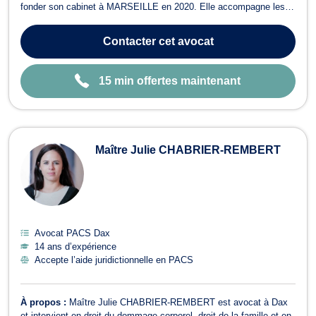
fonder son cabinet à MARSEILLE en 2020. Elle accompagne les
particuliers, les familles, les associations ainsi que les
entrepreneurs dans la défense de leurs droits, avec une approche
Contacter
cet avocat
fondée sur l'écoute, la réactivité e...
15 min offertes maintenant
Maître Julie CHABRIER-REMBERT
Avocat PACS Dax
14 ans d’expérience
Accepte l’aide juridictionnelle en PACS
À propos :
Maître Julie CHABRIER-REMBERT est avocat à Dax
et intervient en droit du dommage corporel, droit de la famille et en