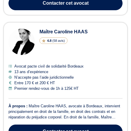
Contacter
cet avocat
Laurene JOANNET met ...
Maître Caroline HAAS
4.8
(
58 avis
)
Avocat pacte civil de solidarité Bordeaux
13 ans d’expérience
N’accepte pas l’aide juridictionnelle
Entre 170 € et 200 € HT
Premier rendez-vous de 1h à 125€ HT
À propos :
Maître Caroline HAAS, avocate à Bordeaux, intervient
principalement en droit de la famille, en droit des contrats et en
réparation du préjudice corporel. En droit de la famille, Maître
HAAS traite tous vos dossiers relatifs à l’union civile comme le
divorce, la séparation, le changement de nom, le PACS ou tout ce