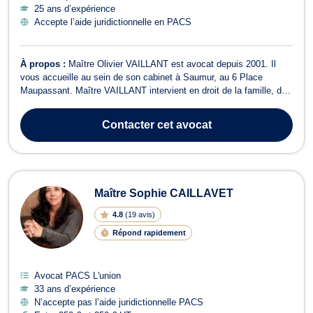
25 ans d’expérience
Accepte l’aide juridictionnelle en PACS
À propos :
Maître Olivier VAILLANT est avocat depuis 2001. Il
vous accueille au sein de son cabinet à Saumur, au 6 Place
Maupassant. Maître VAILLANT intervient en droit de la famille, des
personnes et du patrimoine et vous conseillera lors de dossiers
afférents à la séparation, à liquidation d'un régime matrimonial ou
Contacter
cet avocat
d'une indivision...
Maître Sophie CAILLAVET
4.8
(
19 avis
)
Répond rapidement
Avocat PACS L'union
33 ans d’expérience
N’accepte pas l’aide juridictionnelle PACS