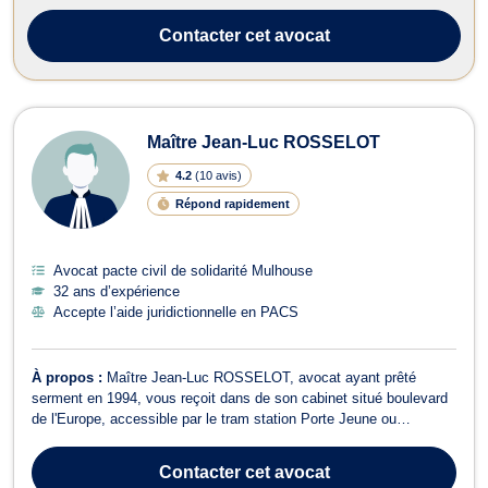
professionnelle. Elle vous accompagnera et vous assistera jusqu’à
l’obtention de la répa...
Contacter
cet avocat
Maître Jean-Luc ROSSELOT
4.2
(
10 avis
)
Répond rapidement
Avocat pacte civil de solidarité Mulhouse
32 ans d’expérience
Accepte l’aide juridictionnelle en PACS
À propos :
Maître Jean-Luc ROSSELOT, avocat ayant prêté
serment en 1994, vous reçoit dans de son cabinet situé boulevard
de l'Europe, accessible par le tram station Porte Jeune ou
Nordfeld. Avocat au sein du Cabinet Rosselot - Moser - Schultz,
Maître Jean-Luc ROSSELOT vous assiste et vous conseille en
Contacter
cet avocat
droit pénal devant toute juridict...