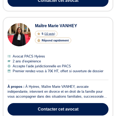
Contacter
cet avocat
qui concer...
Maître Marie VANHEY
5
(
10 avis
)
Répond rapidement
Avocat PACS Hyères
2 ans d’expérience
Accepte l’aide juridictionnelle en PACS
Premier rendez-vous à 70€ HT, offert si ouverture de dossier
À propos :
À Hyères, Maître Marie VANHEY, avocate
indépendante, intervient en divorce et en droit de la famille pour
vous accompagner dans des situations familiales, successorales
ou personnelles difficiles. Elle met ses compétences et
expériences à votre service afin de vous écouter, de comprendre
Contacter
cet avocat
vos besoins et de vous guider dans l...