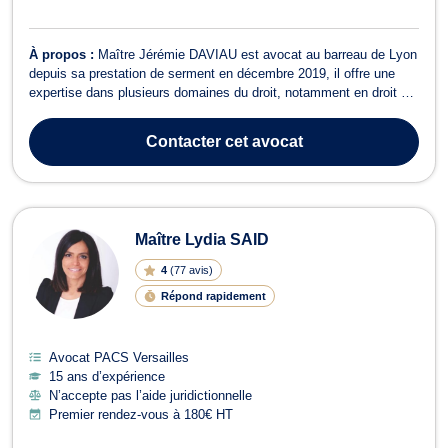
À propos :
Maître Jérémie DAVIAU est avocat au barreau de Lyon
depuis sa prestation de serment en décembre 2019, il offre une
expertise dans plusieurs domaines du droit, notamment en droit de
la famille, droit civil et droit des associations. En droit de la famille,
Maître DAVIAU intervient devant le Juge aux Affaires Familiales
Contacter
cet avocat
(JAF)...
Maître Lydia SAID
4
(
77 avis
)
Répond rapidement
Avocat PACS Versailles
15 ans d’expérience
N’accepte pas l’aide juridictionnelle
Premier rendez-vous à 180€ HT