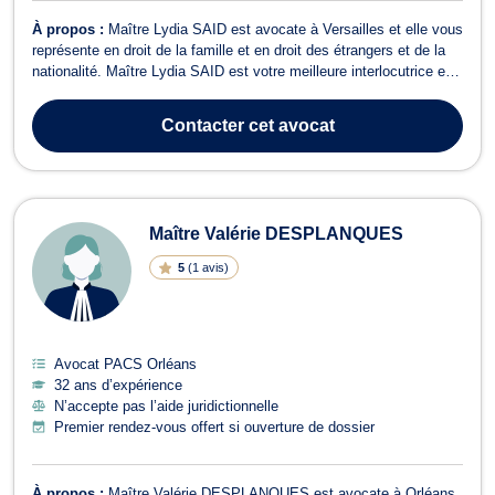
À propos :
Maître Lydia SAID est avocate à Versailles et elle vous
représente en droit de la famille et en droit des étrangers et de la
nationalité. Maître Lydia SAID est votre meilleure interlocutrice en
droit de la famille, notamment si vous avez besoin de conseils ou
d’assistance dans le cadre d’une procédure de divorce amiable ou
Contacter
cet avocat
...
Maître Valérie DESPLANQUES
5
(
1 avis
)
Avocat PACS Orléans
32 ans d’expérience
N’accepte pas l’aide juridictionnelle
Premier rendez-vous offert si ouverture de dossier
À propos :
Maître Valérie DESPLANQUES est avocate à Orléans.