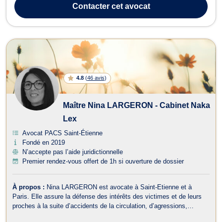
également en Droit des Assurances, Recouvrement de créance,
Contacter
cet avocat
Droit des S...
4.8
(
46 avis
)
Maître Nina LARGERON - Cabinet Naka
Lex
Avocat PACS Saint-Étienne
Fondé en 2019
N’accepte pas l’aide juridictionnelle
Premier rendez-vous offert de 1h si ouverture de dossier
À propos :
Nina LARGERON est avocate à Saint-Etienne et à
Paris. Elle assure la défense des intérêts des victimes et de leurs
proches à la suite d’accidents de la circulation, d’agressions,
d’erreurs médicales, d’accidents du travail ou de maladie