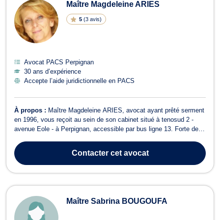
Maître Magdeleine ARIES
5
(
3 avis
)
Avocat PACS Perpignan
30 ans d’expérience
Accepte l’aide juridictionnelle en PACS
À propos :
Maître Magdeleine ARIES, avocat ayant prêté serment
en 1996, vous reçoit au sein de son cabinet situé à tenosud 2 -
avenue Eole - à Perpignan, accessible par bus ligne 13. Forte de
ses 20 années d'expérience, Maître Magdeleine ARIES vous
assiste et vous conseille en droit de la famille en cas de partage
Contacter
cet avocat
de succession entre ...
Maître Sabrina BOUGOUFA