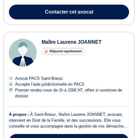
accompagne lors de dossiers afférents au droit de la famille lors de
procédures de divorce à l'amiable ou contentieux, de changement
Contacter
cet avocat
de nom, assurer un...
Maître Laurene JOANNET
Répond rapidement
Avocat PACS Saint-Brieuc
Accepte l’aide juridictionnelle en PACS
Premier rendez-vous de 1h à 150€ HT, offert si ouverture de
dossier
À propos :
À Saint-Brieuc, Maître Laurene JOANNET, avocate,
intervient en Droit de la Famille, et des successions. Elle vous
conseille et vous accompagne dans la gestion de vos démarches
juridiques, en vous assistant face aux situations familiales et
patrimoniales qui nécessitent l’intervention d’un avocat. Maître