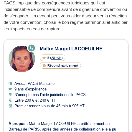
PACS implique des conséquences juridiques qu’il est
indispensable de comprendre avant de signer une convention ou
de s’engager. Un avocat peut vous aider à sécuriser la rédaction
de votre convention, choisir le bon régime patrimonial et anticiper
les impacts en cas de rupture.
Avocats en PACS
E
Maître Margot LACOEUILHE
N
LI
5
(
20 avis
)
G
N
Répond rapidement
E
Avocat PACS Marseille
9 ans d’expérience
N’accepte pas l’aide juridictionnelle PACS
Entre 200 € et 240 € HT
Premier rendez-vous de 45 min à 90€ HT
À propos :
Maître Margot LACŒUILHE a prêté serment au
Barreau de PARIS, après des années de collaboration elle a pu