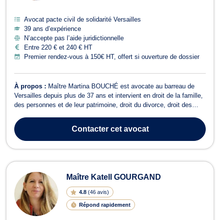
Avocat pacte civil de solidarité Versailles
39 ans d’expérience
N’accepte pas l’aide juridictionnelle
Entre 220 € et 240 € HT
Premier rendez-vous à 150€ HT, offert si ouverture de dossier
À propos :
Maître Martina BOUCHÉ est avocate au barreau de
Versailles depuis plus de 37 ans et intervient en droit de la famille,
des personnes et de leur patrimoine, droit du divorce, droit des
successions et droit civil. Maître BOUCHÉ dispose d'une expertise
reconnue en droit de la famille, des personnes et de leur patrimoine
Contacter
cet avocat
et sau...
Maître Katell GOURGAND
4.8
(
46 avis
)
Répond rapidement