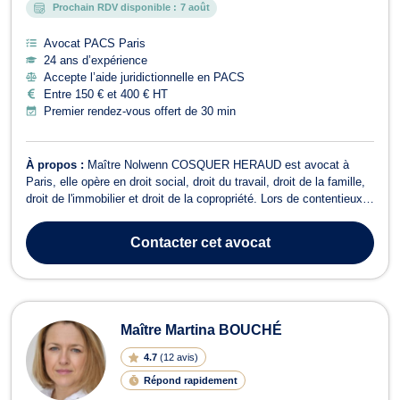
Prochain RDV disponible :
7 août
Avocat PACS Paris
24 ans d’expérience
Accepte l’aide juridictionnelle en PACS
Entre 150 € et 400 € HT
Premier rendez-vous offert de 30 min
À propos :
Maître Nolwenn COSQUER HERAUD est avocat à
Paris, elle opère en droit social, droit du travail, droit de la famille,
droit de l'immobilier et droit de la copropriété. Lors de contentieux
prud'homaux, Maître COSQUER HERAUD représente les salariés
et les employeurs en droit du travail et en droit social pour tous
Contacter
cet avocat
dossiers lié...
Maître Martina BOUCHÉ
4.7
(
12 avis
)
Répond rapidement