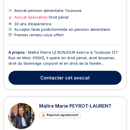
Avocat pension alimentaire Toulouse
Avocat Spécialiste
Droit pénal
32 ans d’expérience
Accepte l’aide juridictionnelle en pension alimentaire
Premier rendez-vous offert
À propos :
Maître Pierre LE BONJOUR exerce à Toulouse (27
Rue de Metz 31000), il opère en droit pénal, droit douanier,
droit du dommage corporel et en droit de la famille.
Spécialiste en droit pénal, Maître LE BONJOUR se charge de
votre défense que vous soyez victime pour un dépôt de
Contacter
cet avocat
plainte, auteur ou prévenu et ce, en cas de comparu...
Maître Marie PEYROT-LAURENT
Répond rapidement