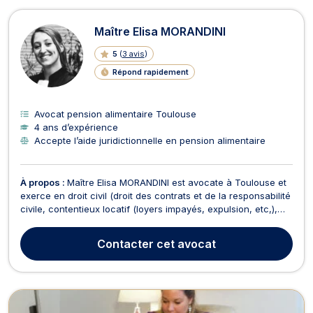
Maître Elisa MORANDINI
5
(
3 avis
)
Répond rapidement
Avocat pension alimentaire Toulouse
4 ans d’expérience
Accepte l’aide juridictionnelle en pension alimentaire
À propos :
Maître Elisa MORANDINI est avocate à Toulouse et
exerce en droit civil (droit des contrats et de la responsabilité
civile, contentieux locatif (loyers impayés, expulsion, etc,),
conflits de voisinage, contentieux de propriété, recouvrement
de créances), en droit de la famille (séparation, divorce,
Contacter
cet avocat
pension alimentaire, résid...