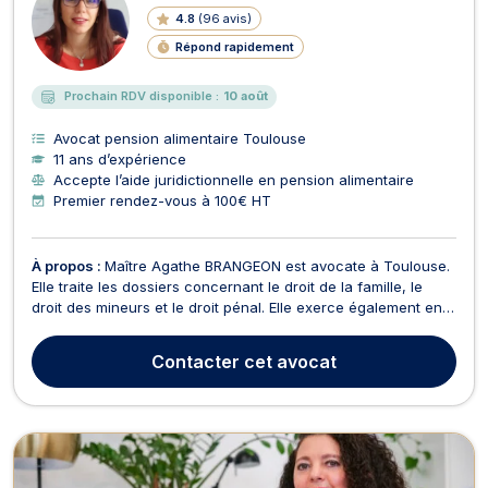
4.8
(
96 avis
)
Répond rapidement
Prochain RDV disponible :
10 août
Avocat pension alimentaire Toulouse
11 ans d’expérience
Accepte l’aide juridictionnelle en pension alimentaire
Premier rendez-vous à 100€ HT
À propos :
Maître Agathe BRANGEON est avocate à Toulouse.
Elle traite les dossiers concernant le droit de la famille, le
droit des mineurs et le droit pénal. Elle exerce également en
matière de droit des étrangers : refus de visa, OQTF,
regroupement familial, nationalité, demande de naturalisation,
Contacter
cet avocat
... N'hésitez pas à la contacter pou...