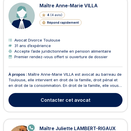
Maître Anne-Marie VILLA
4
(
4 avis
)
Répond rapidement
Avocat Divorce Toulouse
31 ans d’expérience
Accepte l’aide juridictionnelle en pension alimentaire
Premier rendez-vous offert si ouverture de dossier
À propos :
Maître Anne-Marie VILLA est avocat au barreau de
Toulouse, elle intervient en droit de la famille, droit pénal et
en droit de la consommation. En droit de la famille, elle vous
accompagne pour l'ensemble de vos conflits familiaux, tel
qu'un divorce, une contestation de paternité, une recherche
Contacter
cet avocat
de filiation, une annulation d...
E
Maître Juliette LAMBERT-RIGAUX
N