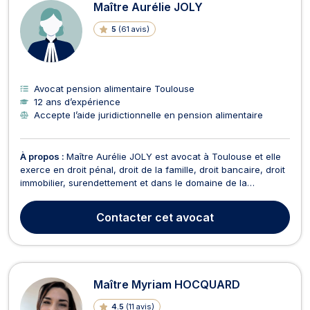
Maître Aurélie JOLY
5
(
61 avis
)
Avocat pension alimentaire Toulouse
12 ans d’expérience
Accepte l’aide juridictionnelle en pension alimentaire
À propos :
Maître Aurélie JOLY est avocat à Toulouse et elle
exerce en droit pénal, droit de la famille, droit bancaire, droit
immobilier, surendettement et dans le domaine de la
réparation du préjudice corporel. Elle vous accompagne en
droit pénal, pour toutes infractions, contraventionnelles,
Contacter
cet avocat
délictuelles ou criminelles dans le cadr...
Maître Myriam HOCQUARD
4.5
(
11 avis
)