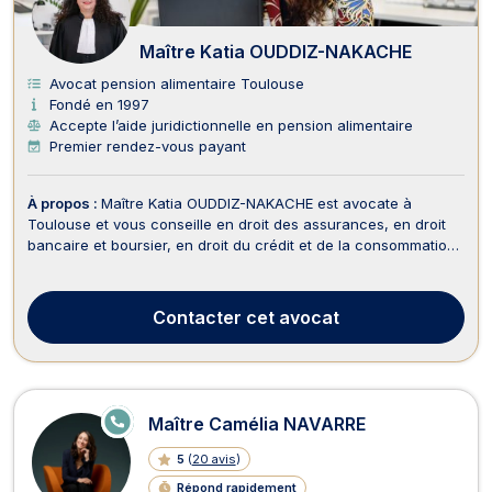
Maître Katia OUDDIZ-NAKACHE
Avocat pension alimentaire Toulouse
Fondé en 1997
Accepte l’aide juridictionnelle en pension alimentaire
Premier rendez-vous payant
À propos :
Maître Katia OUDDIZ-NAKACHE est avocate à
Toulouse et vous conseille en droit des assurances, en droit
bancaire et boursier, en droit du crédit et de la consommation,
en droit du dommage corporel, en droit des étrangers et de la
nationalité, en droit de la famille, en droit pénal ainsi qu’en
droit du travail. Maître OUDDIZ-...
Contacter
cet avocat
E
Maître Camélia NAVARRE
N
LI
5
(
20 avis
)
G
N
Répond rapidement