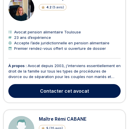
4.2
(
5 avis
)
Avocat pension alimentaire Toulouse
23 ans d’expérience
Accepte l’aide juridictionnelle en pension alimentaire
Premier rendez-vous offert si ouverture de dossier
À propos :
Avocat depuis 2003, j'interviens essentiellement en
droit de la famille sur tous les types de procédures de
divorce ou de séparation pour les couples non mariés et
dans les procédures amiables ou contentieuses.Le cabinet
vous accompagne également dans la procédure de
Contacter
cet avocat
liquidation des régimes matrimoniaux, dans la procédure d...
Maître Rémi CABANE
5
(
35 avis
)