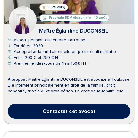
5
(
29 avis
)
Prochain RDV disponible :
10 août
Maître Églantine DUCONSEIL
Avocat pension alimentaire Toulouse
Fondé en 2020
Accepte l’aide juridictionnelle en pension alimentaire
Entre 200 € et 250 € HT
Premier rendez-vous de 1h à 150€ HT
À propos :
Maître Églantine DUCONSEIL est avocate à Toulouse.
Elle intervient principalement en droit de la famille, droit
bancaire, droit civil et droit aérien. En droit de la famille, elle
vous accompagne avec écoute et empathie dans toutes les
étapes de votre procédure de divorce, qu’il s’agisse d’un
divorce par consentement mutuel...
Contacter
cet avocat