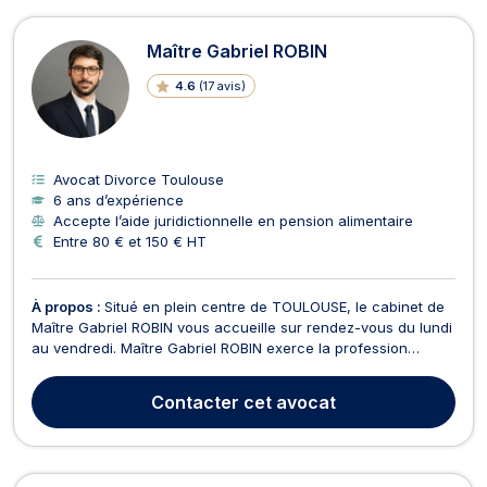
Maître Gabriel ROBIN
4.6
(
17 avis
)
Avocat Divorce Toulouse
6 ans d’expérience
Accepte l’aide juridictionnelle en pension alimentaire
Entre 80 € et 150 € HT
À propos :
Situé en plein centre de TOULOUSE, le cabinet de
Maître Gabriel ROBIN vous accueille sur rendez-vous du lundi
au vendredi. Maître Gabriel ROBIN exerce la profession
d'Avocat avec passion et s'efforce de remplir une activité
généraliste pour satisfaire l'ensemble de ses clients. Qu'il
Contacter
cet avocat
s'agisse de particuliers, de professionn...