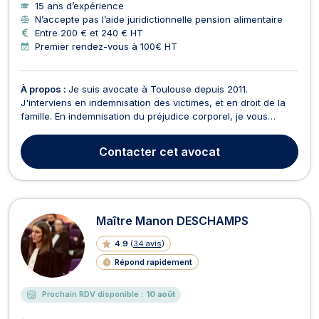
15 ans d’expérience
N’accepte pas l’aide juridictionnelle pension alimentaire
Entre 200 € et 240 € HT
Premier rendez-vous à 100€ HT
À propos :
Je suis avocate à Toulouse depuis 2011.
J'interviens en indemnisation des victimes, et en droit de la
famille. En indemnisation du préjudice corporel, je vous
assiste face au responsable de votre préjudice
(responsabilité personnelle, professionnelle, contractuelle)
Contacter
cet avocat
ou son assureur dans le cadre de votre demande
d’indemnisa...
Maître Manon DESCHAMPS
4.9
(
34 avis
)
Répond rapidement
Prochain RDV disponible :
10 août