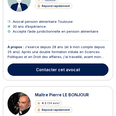
Répond rapidement
Avocat pension alimentaire Toulouse
30 ans d’expérience
Accepte l’aide juridictionnelle en pension alimentaire
À propos :
J'exerce depuis 28 ans (et à mon compte depuis
25 ans). Après une double formation initiale en Sciences
Politiques et en Droit des affaires, j'ai travaillé, avant mon
installation, comme avocat collaborateur dans un cabinet
généraliste. Lors de mon installation, j'ai choisi d'être
Contacter
cet avocat
généraliste, c'est à dire d'intervenir auss...
Maître Pierre LE BONJOUR
4.2
(
34 avis
)
Répond rapidement