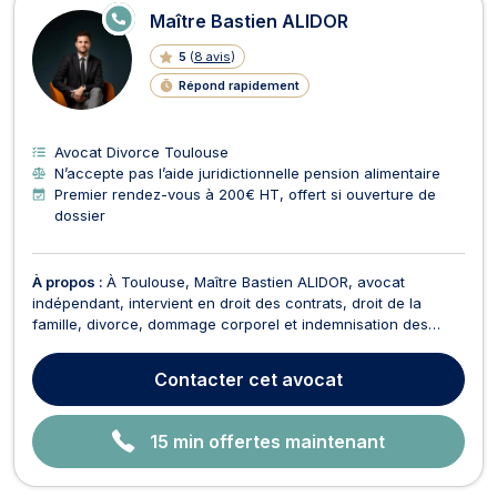
E
Maître Bastien ALIDOR
N
LI
5
(
8 avis
)
G
N
Répond rapidement
E
Avocat Divorce Toulouse
N’accepte pas l’aide juridictionnelle pension alimentaire
Premier rendez-vous à 200€ HT, offert si ouverture de
dossier
À propos :
À Toulouse, Maître Bastien ALIDOR, avocat
indépendant, intervient en droit des contrats, droit de la
famille, divorce, dommage corporel et indemnisation des
victimes, droit pénal, droit de la santé, droit bancaire et
boursier et droit civil. Il est docteur en droit privé et sciences
Contacter
cet avocat
criminelles, titulaire d'un master 2 en d...
15 min offertes maintenant