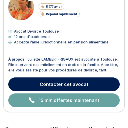
LI
5
(
77 avis
)
G
N
Répond rapidement
E
Avocat Divorce Toulouse
12 ans d’expérience
Accepte l’aide juridictionnelle en pension alimentaire
À propos :
Juliette LAMBERT-RIGAUX est avocate à Toulouse.
Elle intervient essentiellement en droit de la famille. À ce titre,
elle vous assiste pour vos procédures de divorce, tant
amiables que contentieuses: divorce par consentement
mutuel, divorce pour faute, divorce pour altération définitive
Contacter
cet avocat
du lien conjugal et divorce pour accep...
15 min offertes maintenant