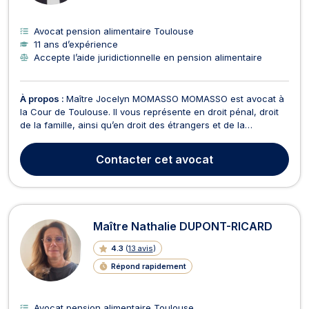
Avocat pension alimentaire Toulouse
11 ans d’expérience
Accepte l’aide juridictionnelle en pension alimentaire
À propos :
Maître Jocelyn MOMASSO MOMASSO est avocat à
la Cour de Toulouse. Il vous représente en droit pénal, droit
de la famille, ainsi qu’en droit des étrangers et de la
nationalité. Maître Jocelyn MOMASSO MOMASSO intervient en
droit de la famille et saura vous conseiller en cas de litiges
Contacter
cet avocat
afférents à la séparation, au divorce, à l...
Maître Nathalie DUPONT-RICARD
4.3
(
13 avis
)
Répond rapidement
Avocat pension alimentaire Toulouse