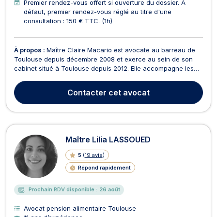
Premier rendez-vous offert si ouverture du dossier. A
défaut, premier rendez-vous réglé au titre d'une
consultation : 150 € TTC. (1h)
À propos :
Maître Claire Macario est avocate au barreau de
Toulouse depuis décembre 2008 et exerce au sein de son
cabinet situé à Toulouse depuis 2012. Elle accompagne les
particuliers dans les moments les plus sensibles de leur vie
en privilégiant une approche humaine, rigoureuse et
Contacter
cet avocat
personnalisée. Son expérience de plus de 17 ans lui...
Maître Lilia LASSOUED
5
(
19 avis
)
Répond rapidement
Prochain RDV disponible :
26 août
Avocat pension alimentaire Toulouse