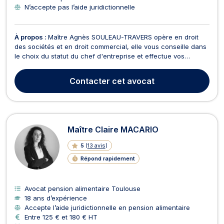
N’accepte pas l’aide juridictionnelle
À propos :
Maître Agnès SOULEAU-TRAVERS opère en droit
des sociétés et en droit commercial, elle vous conseille dans
le choix du statut du chef d'entreprise et effectue vos
démarches pour la constitution de votre société. Elle en
assure le suivi juridique (AG…), réalise les augmentations et
Contacter
cet avocat
réductions du capital ainsi que toute opérat...
Maître Claire MACARIO
5
(
13 avis
)
Répond rapidement
Avocat pension alimentaire Toulouse
18 ans d’expérience
Accepte l’aide juridictionnelle en pension alimentaire
Entre 125 € et 180 € HT