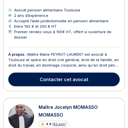
Avocat pension alimentaire Toulouse
2 ans d’expérience
Accepte l’aide juridictionnelle en pension alimentaire
Entre 100 € et 200 € HT
Premier rendez-vous à 100€ HT, offert si ouverture de
dossier
À propos :
Maître Marie PEYROT-LAURENT est avocat à
Toulouse et opère en droit civil général, droit de la famille, en
droit du travail, en dommage corporel, ainsi qu'en droit pénal.
En droit civil général, Maître Marie PEYROT-LAURENT traite
des questions de responsabilité civile, de vices cachés, de
Contacter
cet avocat
droit des biens, ou encore de droit...
Maître Jocelyn MOMASSO
MOMASSO
4.9
(
82 avis
)