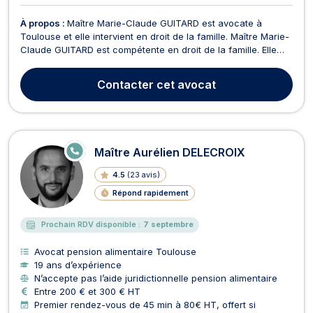
À propos :
Maître Marie-Claude GUITARD est avocate à
Toulouse et elle intervient en droit de la famille. Maître Marie-
Claude GUITARD est compétente en droit de la famille. Elle
prend ainsi en charge toutes les problématiques relatives à la
famille. Elle vous représente lors d’une procédure de divorce
Contacter
cet avocat
et vous conseille sur les mesures ...
E
Maître Aurélien DELECROIX
N
LI
4.5
(
23 avis
)
G
N
Répond rapidement
E
Prochain RDV disponible :
7 septembre
Avocat pension alimentaire Toulouse
19 ans d’expérience
N’accepte pas l’aide juridictionnelle pension alimentaire
Entre 200 € et 300 € HT
Premier rendez-vous de 45 min à 80€ HT, offert si