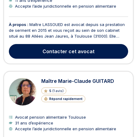
11 ans d’expérience
Accepte l’aide juridictionnelle en pension alimentaire
À propos :
Maître LASSOUED est avocat depuis sa prestation
de serment en 2015 et vous reçoit au sein de son cabinet
situé au 88 Allées Jean Jaures, à Toulouse (31000). Elle
exerce en droit de la famille pour des divorces amiables ou
contentieux, les modalités d'exercice de l'autorité parentale
Contacter
cet avocat
et droit de garde des enfants ou encore l...
Maître Marie-Claude GUITARD
5
(
1 avis
)
Répond rapidement
Avocat pension alimentaire Toulouse
31 ans d’expérience
Accepte l’aide juridictionnelle en pension alimentaire