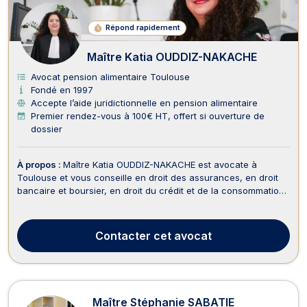
Répond rapidement
Maître Katia OUDDIZ-NAKACHE
Avocat pension alimentaire Toulouse
Fondé en 1997
Accepte l’aide juridictionnelle en pension alimentaire
Premier rendez-vous à 100€ HT, offert si ouverture de
dossier
À propos :
Maître Katia OUDDIZ-NAKACHE est avocate à
Toulouse et vous conseille en droit des assurances, en droit
bancaire et boursier, en droit du crédit et de la consommation,
en droit du dommage corporel, en droit des étrangers et de la
nationalité, en droit de la famille, en droit pénal ainsi qu’en
droit du travail. Maître OUDDIZ-...
Contacter
cet avocat
Maître Stéphanie SABATIE