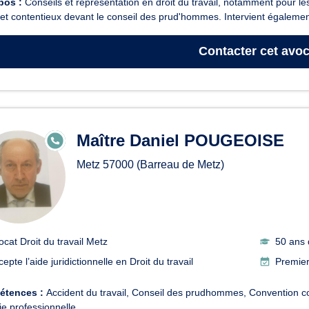
pos :
Conseils et représentation en droit du travail, notamment pour l
et contentieux devant le conseil des prud'hommes. Intervient également
Contacter
cet avoc
Maître Daniel POUGEOISE
E
N
LI
Metz
57000
(Barreau de Metz)
G
N
E
ocat Droit du travail Metz
50 ans 
epte l’aide juridictionnelle en Droit du travail
Premier
étences :
Accident du travail
Conseil des prudhommes
Convention co
e professionnelle