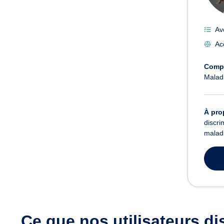
Av
Acc
Comp
Maladi
À pro
discri
maladi
Ce que nos utilisateurs
di