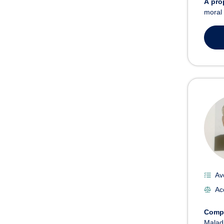
À pro
moral 
Av
Acc
Comp
Maladi