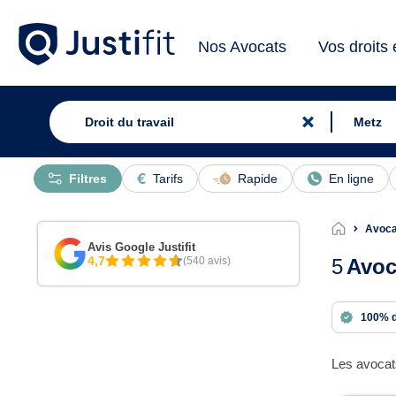
Nos Avocats
Vos droits
Filtres
Tarifs
Rapide
En ligne
Avocat
Avis Google Justifit
4,7
(540 avis)
5
Avoc
100% 
Les avocats