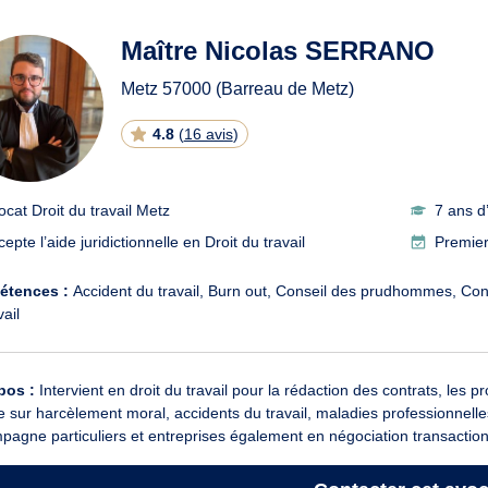
ats en Droit du travail à Metz
Maître Nicolas SERRANO
Metz
57000
(Barreau de Metz)
4.8
(
16 avis
)
ocat Droit du travail Metz
7 ans d
epte l’aide juridictionnelle en Droit du travail
Premier
étences :
Accident du travail
Burn out
Conseil des prudhommes
Cont
vail
pos :
Intervient en droit du travail pour la rédaction des contrats, les 
e sur harcèlement moral, accidents du travail, maladies professionnell
agne particuliers et entreprises également en négociation transaction