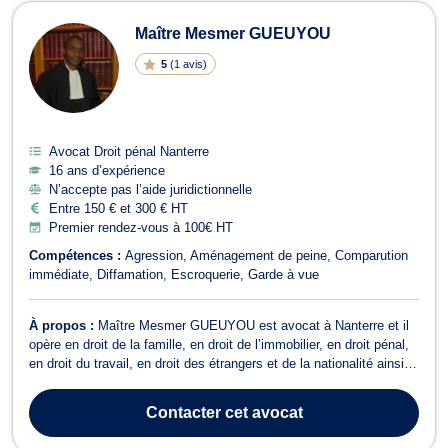
Avocats en Droit pénal à Nanterre
Maître Mesmer GUEUYOU
5
(
1 avis
)
Avocat Droit pénal Nanterre
16 ans d’expérience
N’accepte pas l’aide juridictionnelle
Entre 150 € et 300 € HT
Premier rendez-vous à 100€ HT
Compétences :
Agression
Aménagement de peine
Comparution
immédiate
Diffamation
Escroquerie
Garde à vue
À propos :
Maître Mesmer GUEUYOU est avocat à Nanterre et il
opère en droit de la famille, en droit de l’immobilier, en droit pénal,
en droit du travail, en droit des étrangers et de la nationalité ainsi
qu’en droit d’asile. En droit de la famille, Maître Mesmer
GUEUYOU vous propose conseils et assistance pour toutes
Contacter
cet avocat
procédures relati...