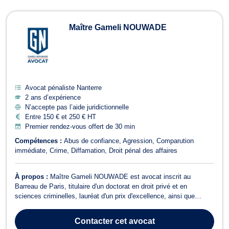
Maître Gameli NOUWADE
Avocat pénaliste Nanterre
2 ans d’expérience
N’accepte pas l’aide juridictionnelle
Entre 150 € et 250 € HT
Premier rendez-vous offert de 30 min
Compétences :
Abus de confiance
Agression
Comparution
immédiate
Crime
Diffamation
Droit pénal des affaires
À propos :
Maître Gameli NOUWADE est avocat inscrit au
Barreau de Paris, titulaire d'un doctorat en droit privé et en
sciences criminelles, lauréat d'un prix d'excellence, ainsi que
diplômé d'un Master II en droit privé général, Il intervient aussi bien
auprès des particuliers que des entreprises. Son champ d'expertise
Contacter
cet avocat
couvre principa...