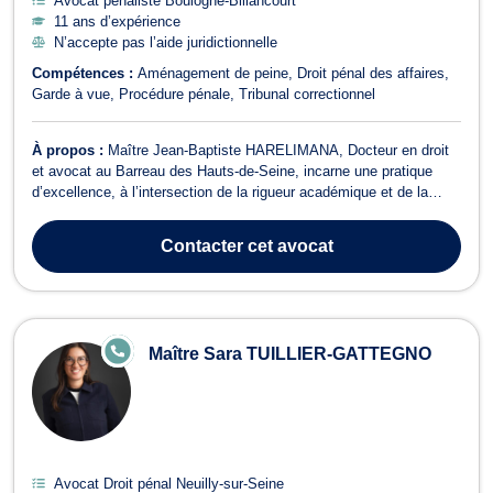
Avocat pénaliste Boulogne-Billancourt
11 ans d’expérience
N’accepte pas l’aide juridictionnelle
Compétences :
Aménagement de peine
Droit pénal des affaires
Garde à vue
Procédure pénale
Tribunal correctionnel
À propos :
Maître Jean-Baptiste HARELIMANA, Docteur en droit
et avocat au Barreau des Hauts-de-Seine, incarne une pratique
d’excellence, à l’intersection de la rigueur académique et de la
performance opérationnelle. Son cabinet s’impose comme un
partenaire stratégique pour des acteurs confrontés à des enjeux
Contacter
cet avocat
juridiques complexes, en F...
E
Maître Sara TUILLIER-GATTEGNO
N
LI
G
N
E
Avocat Droit pénal Neuilly-sur-Seine