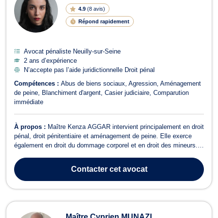
4.9
(
8 avis
)
Répond rapidement
Avocat pénaliste Neuilly-sur-Seine
2 ans d’expérience
N’accepte pas l’aide juridictionnelle Droit pénal
Compétences :
Abus de biens sociaux
Agression
Aménagement
de peine
Blanchiment d'argent
Casier judiciaire
Comparution
immédiate
À propos :
Maître Kenza AGGAR intervient principalement en droit
pénal, droit pénitentiaire et aménagement de peine. Elle exerce
également en droit du dommage corporel et en droit des mineurs.
En droit pénal, Maître Kenza AGGAR intervient à toutes les étapes
de la procédure - garde à vue, instruction, jugement et
Contacter
cet avocat
aménagement de peine ...
Maître Cyprien MUNAZI