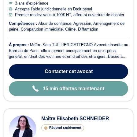
3 ans d’expérience
Accepte l’aide juridictionnelle en Droit pénal
Premier rendez-vous à 100€ HT, offert si ouverture de dossier
Compétences :
Abus de confiance
Agression
Aménagement de
peine
Comparution immédiate
Crime
Diffamation
À propos :
Maître Sara TUILLIER-GATTEGNO Avocate inscrite au
Barreau de Paris, elle intervient principalement en droit pénal
général, en droit des victimes et en droit des étrangers. Basée à
Paris, elle intervient également dans les départements limitrophes
(91, 92, 94, 93, 78 et 77). Elle accompagne aussi bien les auteurs
Contacter
cet avocat
que les vic...
15 min offertes maintenant
Maître Elisabeth SCHNEIDER
Répond rapidement