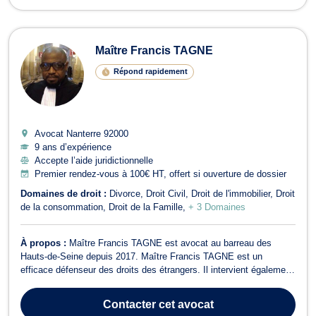
Maître Francis TAGNE
Répond rapidement
Avocat Nanterre
92000
9 ans d’expérience
Accepte l’aide juridictionnelle
Premier rendez-vous à 100€ HT, offert si ouverture de dossier
Domaines de droit :
Divorce
Droit Civil
Droit de l'immobilier
Droit
de la consommation
Droit de la Famille
+ 3 Domaines
À propos :
Maître Francis TAGNE est avocat au barreau des
Hauts-de-Seine depuis 2017. Maître Francis TAGNE est un
efficace défenseur des droits des étrangers. Il intervient également
en droit de la famille, droit bancaire, droit des assurances et en
droit des successions. Maître TAGNE exerce en droit des
Contacter
cet avocat
étrangers pour les demandes de...