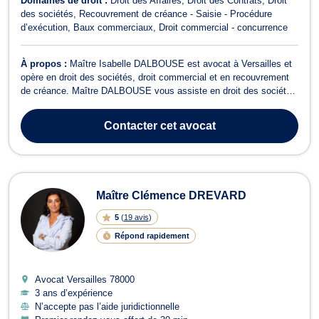
Domaines de droit :
Droit des Affaires
Droit des Contrats
Droit
des sociétés
Recouvrement de créance - Saisie - Procédure
d’exécution
Baux commerciaux
Droit commercial - concurrence
À propos :
Maître Isabelle DALBOUSE est avocat à Versailles et
opère en droit des sociétés, droit commercial et en recouvrement
de créance. Maître DALBOUSE vous assiste en droit des sociétés
dans l’ensemble des problématiques entrepreneuriales que vous
pouvez rencontrer et dans les différentes phases de la vie des
Contacter
cet avocat
sociétés (création, ...
Maître Clémence DREVARD
5
(
19 avis
)
Répond rapidement
Avocat Versailles
78000
3 ans d’expérience
N’accepte pas l’aide juridictionnelle