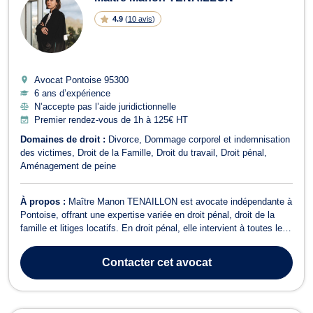
4.9
(
10 avis
)
Avocat Pontoise
95300
6 ans d’expérience
N’accepte pas l’aide juridictionnelle
Premier rendez-vous de 1h à 125€ HT
Domaines de droit :
Divorce
Dommage corporel et indemnisation
des victimes
Droit de la Famille
Droit du travail
Droit pénal
Aménagement de peine
À propos :
Maître Manon TENAILLON est avocate indépendante à
Pontoise, offrant une expertise variée en droit pénal, droit de la
famille et litiges locatifs. En droit pénal, elle intervient à toutes les
étapes de la procédure, que ce soit en garde à vue, lors de
comparutions immédiates ou devant le tribunal correctionnel. Elle
Contacter
cet avocat
traite d...