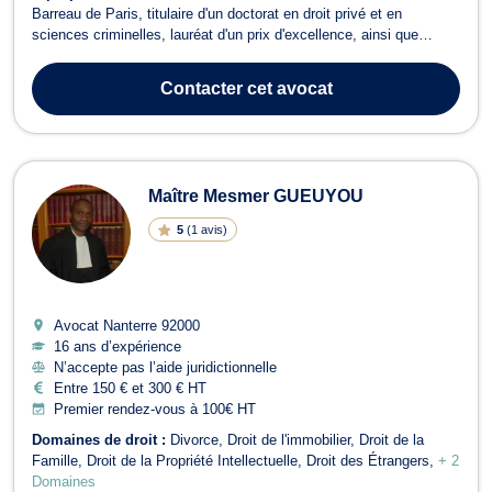
Barreau de Paris, titulaire d'un doctorat en droit privé et en
sciences criminelles, lauréat d'un prix d'excellence, ainsi que
diplômé d'un Master II en droit privé général, Il intervient aussi bien
auprès des particuliers que des entreprises. Son champ d'expertise
Contacter
cet avocat
couvre principa...
Maître Mesmer GUEUYOU
5
(
1 avis
)
Avocat Nanterre
92000
16 ans d’expérience
N’accepte pas l’aide juridictionnelle
Entre 150 € et 300 € HT
Premier rendez-vous à 100€ HT
Domaines de droit :
Divorce
Droit de l'immobilier
Droit de la
Famille
Droit de la Propriété Intellectuelle
Droit des Étrangers
+ 2
Domaines