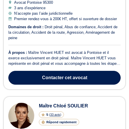
Avocat Pontoise
95300
3 ans d’expérience
N’accepte pas l’aide juridictionnelle
Premier rendez-vous à 200€ HT, offert si ouverture de dossier
Domaines de droit :
Droit pénal
Abus de confiance
Accident de
la circulation
Accident de la route
Agression
Aménagement de
peine
À propos :
Maître Vincent HUET est avocat à Pontoise et il
exerce exclusivement en droit pénal. Maître Vincent HUET vous
représente en droit pénal et vous accompagne à toutes les étapes
de la procédure pénale. Il représente tant les victimes que les
auteurs d’infraction. Maître Vincent HUET intervient en droit pénal
Contacter
cet avocat
des affaires et s’...
Maître Chloé SOULIER
5
(
33 avis
)
Répond rapidement