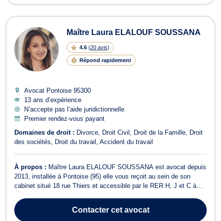
Maître Laura ELALOUF SOUSSANA
4.6
(
20 avis
)
Répond rapidement
Avocat Pontoise
95300
13 ans d’expérience
N’accepte pas l’aide juridictionnelle
Premier rendez-vous payant
Domaines de droit :
Divorce
Droit Civil
Droit de la Famille
Droit
des sociétés
Droit du travail
Accident du travail
À propos :
Maître Laura ELALOUF SOUSSANA est avocat depuis
2013, installée à Pontoise (95) elle vous reçoit au sein de son
cabinet situé 18 rue Thiers et accessible par le RER H, J et C à
l'arrêt Gare de Pontoise. Maître Laura ELALOUF SOUSSANA
opère en droit du divorce et vous propose toutes ses compétences
Contacter
cet avocat
en matière de divorce amiab...