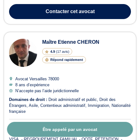
protection sociale ainsi qu’en droit de la famille. Maître TCHIKAYA
vous propose son savoir-faire en droit des étrangers et de la
Contacter
cet avocat
natio...
Maître Etienne CHERON
4.9
(
17 avis
)
Répond rapidement
Avocat Versailles
78000
8 ans d’expérience
N’accepte pas l’aide juridictionnelle
Domaines de droit :
Droit administratif et public
Droit des
Étrangers
Asile
Contentieux administratif
Immigration
Nationalité
française
À propos :
Maître Etienne CHERON intervient principalement en
Être appelé par un avocat
droit administratif et en droit des étrangers. - NATIONALITÉ, -
VISA, - REGROUPEMENT FAMILIAL - OQTF, RÉTENTION, -