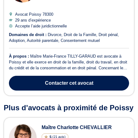
Avocat Poissy
78300
29 ans d’expérience
Accepte l’aide juridictionnelle
Domaines de droit :
Divorce
Droit de la Famille
Droit pénal
Adoption
Autorité parentale
Consentement mutuel
À propos :
Maître Marie-France TILLY-GARAUD est avocate à
Poissy et elle exerce en droit de la famille, droit du travail, en droit
du crédit et de la consommation et en droit pénal. Concernant le
droit de la famille, cette avocate intervient particulièrement en
matière de divorce (divorces par consentement mutuel, divorces
Contacter
cet avocat
pour faute,...
Plus d'avocats à proximité de Poissy
Maître Charlotte CHEVALLIER
5
(
21 avis
)