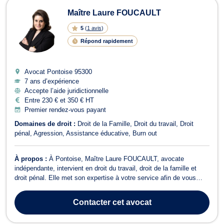
Maître Laure FOUCAULT
5
(
1 avis
)
Répond rapidement
Avocat Pontoise
95300
7 ans d’expérience
Accepte l’aide juridictionnelle
Entre 230 € et 350 € HT
Premier rendez-vous payant
Domaines de droit :
Droit de la Famille
Droit du travail
Droit
pénal
Agression
Assistance éducative
Burn out
À propos :
À Pontoise, Maître Laure FOUCAULT, avocate
indépendante, intervient en droit du travail, droit de la famille et
droit pénal. Elle met son expertise à votre service afin de vous
conseiller, vous assister et défendre vos intérêts dans le cadre de
litiges liés au droit social, aux séparations, aux affaires pénales et
Contacter
cet avocat
aux procé...