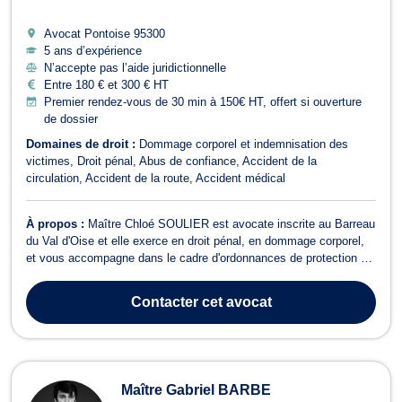
Avocat Pontoise
95300
5 ans d’expérience
N’accepte pas l’aide juridictionnelle
Entre 180 € et 300 € HT
Premier rendez-vous de 30 min à 150€ HT, offert si ouverture
de dossier
Domaines de droit :
Dommage corporel et indemnisation des
victimes
Droit pénal
Abus de confiance
Accident de la
circulation
Accident de la route
Accident médical
À propos :
Maître Chloé SOULIER est avocate inscrite au Barreau
du Val d'Oise et elle exerce en droit pénal, en dommage corporel,
et vous accompagne dans le cadre d'ordonnances de protection et
d'assistance éducative. Elle accepte de se déplacer sur tout le
territoire métropolitain. Maître Chloé SOULIER vous accompagne à
Contacter
cet avocat
tous les stad...
Maître Gabriel BARBE