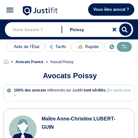
Vous êtes avocat ?
Aide de l'État
Tarifs
Rapide
En ligne
Avocats France
Avocat Poissy
Avocats Poissy
100% des avocats
référencés sur Justifit
sont vérifiés.
En savoir plus
>
Avocats à Poissy
Maître Anne-Christine LUBERT-
GUIN