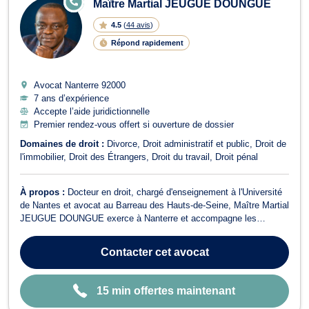
Maître Martial JEUGUE DOUNGUE
N
LI
4.5
(
44 avis
)
G
N
Répond rapidement
E
Avocat Nanterre
92000
7 ans d’expérience
Accepte l’aide juridictionnelle
Premier rendez-vous offert si ouverture de dossier
Domaines de droit :
Divorce
Droit administratif et public
Droit de
l'immobilier
Droit des Étrangers
Droit du travail
Droit pénal
À propos :
Docteur en droit, chargé d'enseignement à l'Université
de Nantes et avocat au Barreau des Hauts-de-Seine, Maître Martial
JEUGUE DOUNGUE exerce à Nanterre et accompagne les
particuliers, familles, salariés, entrepreneurs, dirigeants de PME et
associations confrontés à des problématiques juridiques
Contacter
cet avocat
complexes ou à des situatio...
15 min offertes maintenant