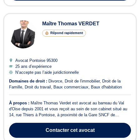
Maître Thomas VERDET
Répond rapidement
Avocat Pontoise
95300
25 ans d’expérience
N’accepte pas l’aide juridictionnelle
Domaines de droit :
Divorce
Droit de l'immobilier
Droit de la
Famille
Droit du travail
Baux commerciaux
Baux d'habitation
À propos :
Maître Thomas Verdet est avocat au barreau du Val
d'Oise depuis 2001 et vous reçoit au sein de son cabinet situé au
14, rue Thiers à Pontoise, à proximité de la Gare SNCF de
Pontoise et à 5 minutes du Palais de Justice. Le cabinet propose
aux employeurs et salariés ses compétences en droit du travail et
Contacter
cet avocat
traite à ce titre to...