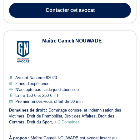
Cabinet NewTone Avocats intervient : - en Droit de l'immobilier et
de la construction (litiges afférents à la signature des ventes
Contacter
cet avocat
immobilières, litiges de constru...
Maître Gameli NOUWADE
Avocat Nanterre
92020
2 ans d’expérience
N’accepte pas l’aide juridictionnelle
Entre 150 € et 250 € HT
Premier rendez-vous offert de 30 min
Domaines de droit :
Dommage corporel et indemnisation des
victimes
Droit de l'immobilier
Droit des Affaires
Droit des
Contrats
Droit du Sport
+ 2 Domaines
À propos :
Maître Gameli NOUWADE est avocat inscrit au