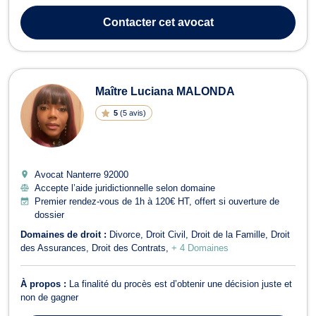
administratif et public, en droit des sociétés et en droit de la santé.
Tout d’abord, Maître Joseph LUBELO-YOKA propose conseils et
Contacter
cet avocat
assistance en droit...
Maître Luciana MALONDA
5
(
5 avis
)
Avocat Nanterre
92000
Accepte l’aide juridictionnelle selon domaine
Premier rendez-vous de 1h à 120€ HT, offert si ouverture de
dossier
Domaines de droit :
Divorce
Droit Civil
Droit de la Famille
Droit
des Assurances
Droit des Contrats
+ 4 Domaines
À propos :
La finalité du procès est d’obtenir une décision juste et
non de gagner