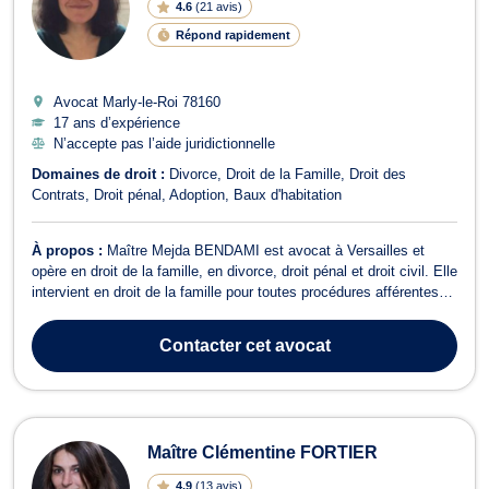
4.6
(
21 avis
)
Répond rapidement
Avocat Marly-le-Roi
78160
17 ans d’expérience
N’accepte pas l’aide juridictionnelle
Domaines de droit :
Divorce
Droit de la Famille
Droit des
Contrats
Droit pénal
Adoption
Baux d'habitation
À propos :
Maître Mejda BENDAMI est avocat à Versailles et
opère en droit de la famille, en divorce, droit pénal et droit civil. Elle
intervient en droit de la famille pour toutes procédures afférentes
aux divorces amiables ou contentieux, aux pensions alimentaires,
au choix de la résidence des enfants, PACS, tutelle, séparation, à
Contacter
cet avocat
la...
Maître Clémentine FORTIER
4.9
(
13 avis
)