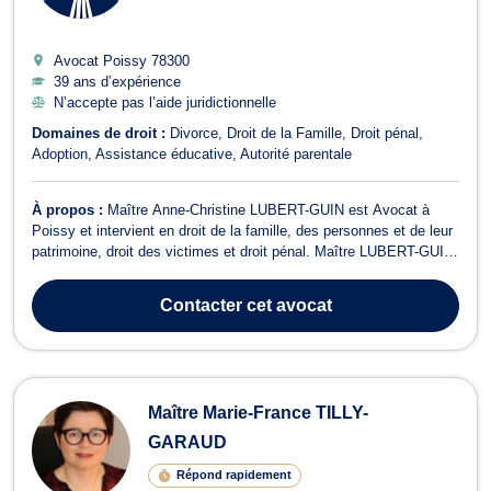
Avocat Poissy
78300
39 ans d’expérience
N’accepte pas l’aide juridictionnelle
Domaines de droit :
Divorce
Droit de la Famille
Droit pénal
Adoption
Assistance éducative
Autorité parentale
À propos :
Maître Anne-Christine LUBERT-GUIN est Avocat à
Poissy et intervient en droit de la famille, des personnes et de leur
patrimoine, droit des victimes et droit pénal. Maître LUBERT-GUIN
dispose d'une expertise reconnue en droit de la famille, des
personnes et de leur patrimoine et vous assiste pour des
Contacter
cet avocat
procédures de divorce am...
Maître Marie-France TILLY-
GARAUD
Répond rapidement