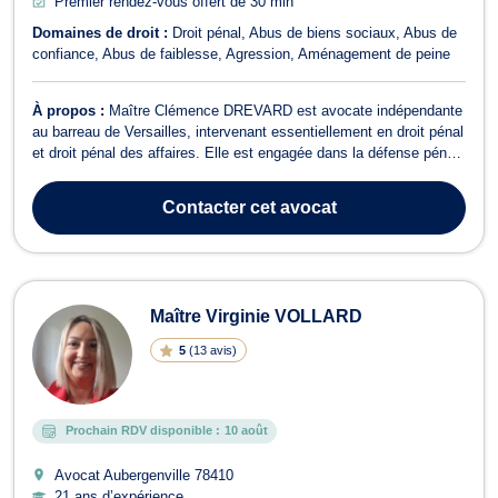
Premier rendez-vous offert de 30 min
Domaines de droit :
Droit pénal
Abus de biens sociaux
Abus de
confiance
Abus de faiblesse
Agression
Aménagement de peine
À propos :
Maître Clémence DREVARD est avocate indépendante
au barreau de Versailles, intervenant essentiellement en droit pénal
et droit pénal des affaires. Elle est engagée dans la défense pénale
et intervient à tous les stades de la procédure, offrant un
accompagnement rigoureux et professionnel à ses clients. En droit
Contacter
cet avocat
pénal, Maîtr...
Maître Virginie VOLLARD
5
(
13 avis
)
Prochain RDV disponible :
10 août
Avocat Aubergenville
78410
21 ans d’expérience