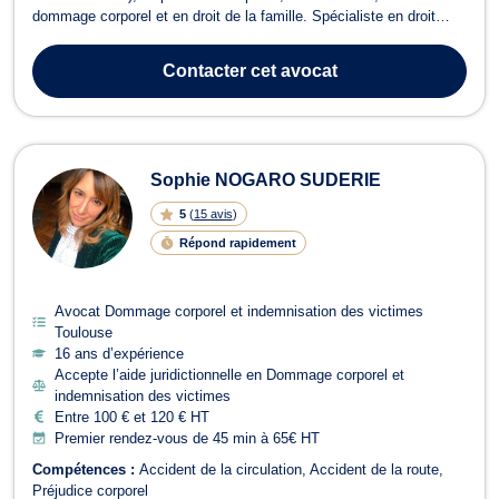
dommage corporel et en droit de la famille. Spécialiste en droit
pénal, Maître LE BONJOUR se charge de votre défense que vous
soyez victime pour un dépôt de plainte, auteur ou prévenu et ce,
Contacter
cet avocat
en cas de comparu...
Sophie NOGARO SUDERIE
5
(
15 avis
)
Répond rapidement
Avocat Dommage corporel et indemnisation des victimes
Toulouse
16 ans d’expérience
Accepte l’aide juridictionnelle en Dommage corporel et
indemnisation des victimes
Entre 100 € et 120 € HT
Premier rendez-vous de 45 min à 65€ HT
Compétences :
Accident de la circulation
Accident de la route
Préjudice corporel