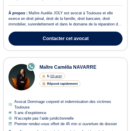
À propos :
Maître Aurélie JOLY est avocat à Toulouse et elle
exerce en droit pénal, droit de la famille, droit bancaire, droit
immobilier, surendettement et dans le domaine de la réparation du
préjudice corporel. Elle vous accompagne en droit pénal, pour
toutes infractions, contraventionnelles, délictuelles ou criminelles
Contacter
cet avocat
dans le cadr...
E
Maître Camélia NAVARRE
N
LI
5
(
20 avis
)
G
N
Répond rapidement
E
Avocat Dommage corporel et indemnisation des victimes
Toulouse
5 ans d’expérience
N’accepte pas l’aide juridictionnelle
Premier rendez-vous offert de 45 min si ouverture de dossier