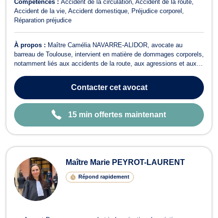
Compétences :
Accident de la circulation
Accident de la route
Accident de la vie
Accident domestique
Préjudice corporel
Réparation préjudice
À propos :
Maître Camélia NAVARRE-ALIDOR, avocate au
barreau de Toulouse, intervient en matière de dommages corporels,
notamment liés aux accidents de la route, aux agressions et aux
victimes d’accidents de la vie ou d’accidents médicaux. Maître
NAVARRE-ALIDOR vous accompagne également dans vos
Contacter
cet avocat
problématiques en lien avec le droit de ...
15 min offertes maintenant
Maître Marie PEYROT-LAURENT
Répond rapidement