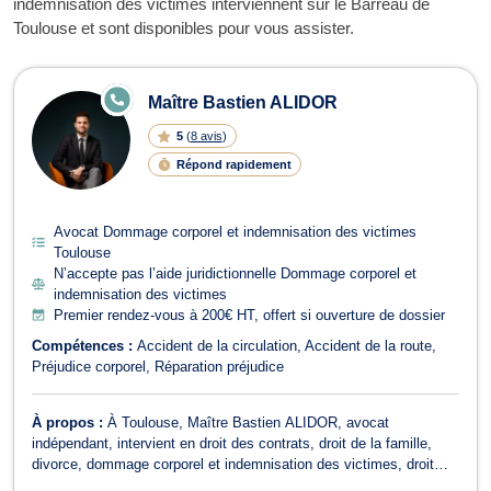
indemnisation des victimes interviennent sur le Barreau de
Toulouse et sont disponibles pour vous assister.
Avocats en Dommage corporel et ind
E
Maître Bastien ALIDOR
N
LI
5
(
8 avis
)
G
N
Répond rapidement
E
Avocat Dommage corporel et indemnisation des victimes
Toulouse
N’accepte pas l’aide juridictionnelle Dommage corporel et
indemnisation des victimes
Premier rendez-vous à 200€ HT, offert si ouverture de dossier
Compétences :
Accident de la circulation
Accident de la route
Préjudice corporel
Réparation préjudice
À propos :
À Toulouse, Maître Bastien ALIDOR, avocat
indépendant, intervient en droit des contrats, droit de la famille,
divorce, dommage corporel et indemnisation des victimes, droit
pénal, droit de la santé, droit bancaire et boursier et droit civil. Il