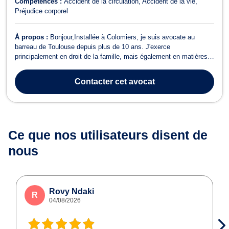
Compétences :
Accident de la circulation
Accident de la vie
Préjudice corporel
À propos :
Bonjour,Installée à Colomiers, je suis avocate au
barreau de Toulouse depuis plus de 10 ans. J'exerce
principalement en droit de la famille, mais également en matières
de litige sur un véhicule (garagiste ou vice caché), de troubles du
voisinage, de conflits entre bailleurs et locataires.J'interviens
Contacter
cet avocat
également en droit du d...
Ce que nos utilisateurs
disent de
nous
Rovy Ndaki
R
04/08/2026