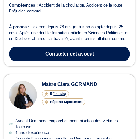
Compétences :
Accident de la circulation
Accident de la route
Préjudice corporel
À propos :
J'exerce depuis 28 ans (et à mon compte depuis 25
ans). Après une double formation initiale en Sciences Politiques et
en Droit des affaires, j'ai travaillé, avant mon installation, comme
avocat collaborateur dans un cabinet généraliste. Lors de mon
installation, j'ai choisi d'être généraliste, c'est à dire d'intervenir
Contacter
cet avocat
auss...
Maître Clara GORMAND
5
(
14 avis
)
Répond rapidement
Avocat Dommage corporel et indemnisation des victimes
Toulouse
4 ans d’expérience
Accepte l’aide juridictionnelle en Dommage corporel et