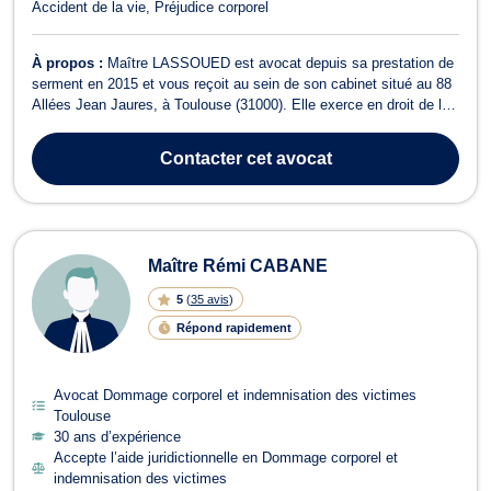
Accident de la vie
Préjudice corporel
À propos :
Maître LASSOUED est avocat depuis sa prestation de
serment en 2015 et vous reçoit au sein de son cabinet situé au 88
Allées Jean Jaures, à Toulouse (31000). Elle exerce en droit de la
famille pour des divorces amiables ou contentieux, les modalités
d'exercice de l'autorité parentale et droit de garde des enfants ou
Contacter
cet avocat
encore l...
Maître Rémi CABANE
5
(
35 avis
)
Répond rapidement
Avocat Dommage corporel et indemnisation des victimes
Toulouse
30 ans d’expérience
Accepte l’aide juridictionnelle en Dommage corporel et
indemnisation des victimes