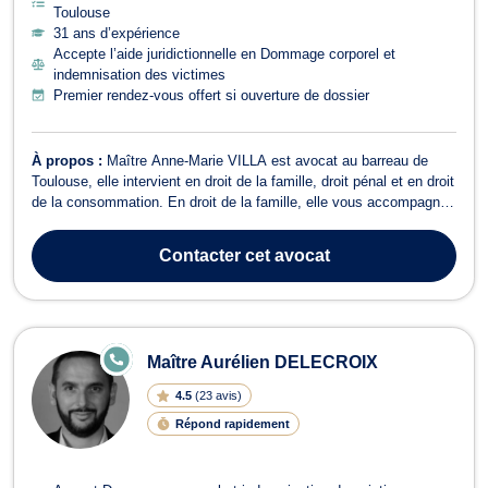
Toulouse
31 ans d’expérience
Accepte l’aide juridictionnelle en Dommage corporel et
indemnisation des victimes
Premier rendez-vous offert si ouverture de dossier
À propos :
Maître Anne-Marie VILLA est avocat au barreau de
Toulouse, elle intervient en droit de la famille, droit pénal et en droit
de la consommation. En droit de la famille, elle vous accompagne
pour l'ensemble de vos conflits familiaux, tel qu'un divorce, une
contestation de paternité, une recherche de filiation, une annulation
Contacter
cet avocat
d...
E
Maître Aurélien DELECROIX
N
LI
4.5
(
23 avis
)
G
N
Répond rapidement
E