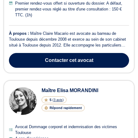
Premier rendez-vous offert si ouverture du dossier. A défaut,
premier rendez-vous réglé au titre d'une consultation : 150 €
TTC. (1h)
À propos :
Maître Claire Macario est avocate au barreau de
Toulouse depuis décembre 2008 et exerce au sein de son cabinet
situé à Toulouse depuis 2012. Elle accompagne les particuliers
dans les moments les plus sensibles de leur vie en privilégiant une
approche humaine, rigoureuse et personnalisée. Son expérience de
Contacter
cet avocat
plus de 17 ans lui...
Maître Elisa MORANDINI
5
(
3 avis
)
Répond rapidement
Avocat Dommage corporel et indemnisation des victimes
Toulouse