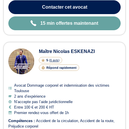
est docteur en droit privé et sciences criminelles, titulaire d'un
Contacter
cet avocat
master 2 en d...
15 min offertes maintenant
Maître Nicolas ESKENAZI
5
(
6 avis
)
Répond rapidement
Avocat Dommage corporel et indemnisation des victimes
Toulouse
2 ans d’expérience
N’accepte pas l’aide juridictionnelle
Entre 100 € et 200 € HT
Premier rendez-vous offert de 1h
Compétences :
Accident de la circulation
Accident de la route
Préjudice corporel