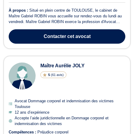
À propos :
Situé en plein centre de TOULOUSE, le cabinet de
Maître Gabriel ROBIN vous accueille sur rendez-vous du lundi au
vendredi. Maître Gabriel ROBIN exerce la profession d'Avocat
avec passion et s'efforce de remplir une activité généraliste pour
satisfaire l'ensemble de ses clients. Qu'il s'agisse de particuliers,
Contacter
cet avocat
de professionn...
Maître Aurélie JOLY
5
(
61 avis
)
Avocat Dommage corporel et indemnisation des victimes
Toulouse
12 ans d’expérience
Accepte l’aide juridictionnelle en Dommage corporel et
indemnisation des victimes
Compétences :
Préjudice corporel