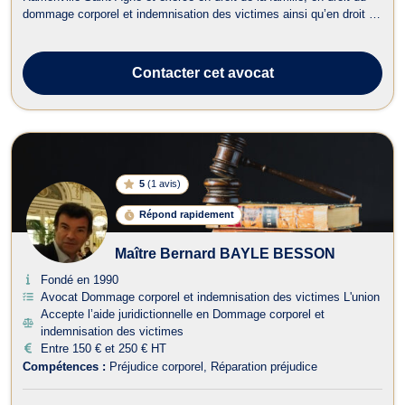
dommage corporel et indemnisation des victimes ainsi qu’en droit de
l’immobilier. Maître BAYLE BESSON opère en droit de la famille et
prend notamment en charge les dossiers relatifs aux procédures de
divorce pour fau...
Contacter
cet avocat
5
(
1 avis
)
Répond rapidement
Maître Bernard BAYLE BESSON
Fondé en 1990
Avocat Dommage corporel et indemnisation des victimes L'union
Accepte l’aide juridictionnelle en Dommage corporel et
indemnisation des victimes
Entre 150 € et 250 € HT
Compétences :
Préjudice corporel
Réparation préjudice