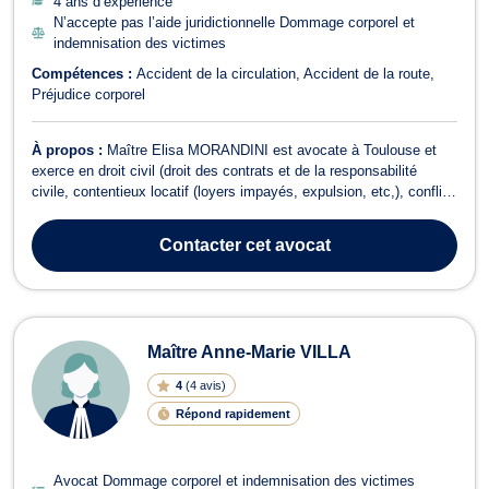
4 ans d’expérience
N’accepte pas l’aide juridictionnelle Dommage corporel et
indemnisation des victimes
Compétences :
Accident de la circulation
Accident de la route
Préjudice corporel
À propos :
Maître Elisa MORANDINI est avocate à Toulouse et
exerce en droit civil (droit des contrats et de la responsabilité
civile, contentieux locatif (loyers impayés, expulsion, etc,), conflits
de voisinage, contentieux de propriété, recouvrement de créances),
en droit de la famille (séparation, divorce, pension alimentaire,
Contacter
cet avocat
résid...
Maître Anne-Marie VILLA
4
(
4 avis
)
Répond rapidement
Avocat Dommage corporel et indemnisation des victimes