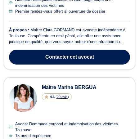
indemnisation des victimes
Premier rendez-vous offert si ouverture de dossier
À propos :
Maître Clara GORMAND est avocate indépendante à
Toulouse. Compétente en droit pénal, elle offre une assistance
juridique de qualité, que vous soyez auteur d'une infraction ou
victime. En droit pénal, Maître GORMAND vous accompagne à
chaque étape de la procédure, que ce soit durant la garde-à-vue
Contacter
cet avocat
lors d'une enquête prélimina...
Maître Marine BERGUA
4.6
(
20 avis
)
Avocat Dommage corporel et indemnisation des victimes
Toulouse
15 ans d’expérience