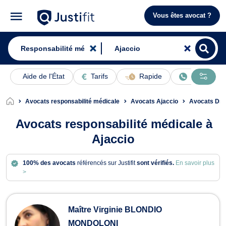
Vous êtes avocat ?
Aide de l'État
Tarifs
Rapide
En ligne
Avocats responsabilité médicale
Avocats Ajaccio
Avocats Droi
Avocats responsabilité médicale à
Ajaccio
100% des avocats
référencés sur Justifit
sont vérifiés.
En savoir plus
>
Avocats en responsabilité médicale 
Maître Virginie BLONDIO
MONDOLONI