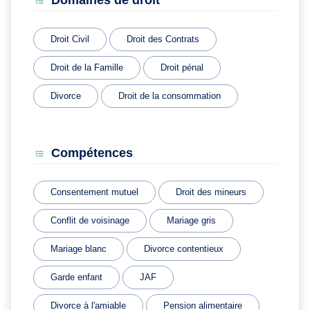
Domaines de droit
Droit Civil
Droit des Contrats
Droit de la Famille
Droit pénal
Divorce
Droit de la consommation
Compétences
Consentement mutuel
Droit des mineurs
Conflit de voisinage
Mariage gris
Mariage blanc
Divorce contentieux
Garde enfant
JAF
Divorce à l'amiable
Pension alimentaire