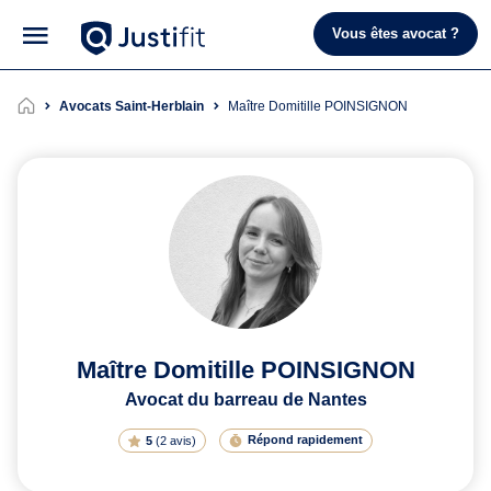
Vous êtes avocat ?
Avocats Saint-Herblain
Maître Domitille POINSIGNON
Maître Domitille POINSIGNON
Avocat du barreau de Nantes
Répond rapidement
5
(
2 avis
)