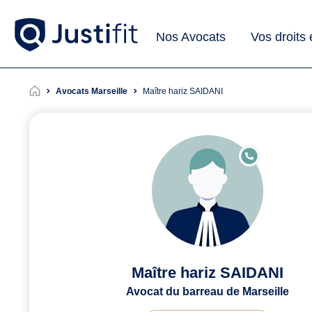
Nos Avocats
Vos droits
Avocats Marseille
Maître hariz SAIDANI
E
N
LI
G
N
E
Maître hariz SAIDANI
Avocat du barreau de Marseille