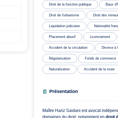
Droit de la fonction publique
Baux d'h
Droit de l'urbanisme
Droit des mineu
Liquidation judiciaire
Nationalité fran
Placement abusif
Licenciement
Accident de la circulation
Divorce à 
Régularisation
Fonds de commerce
Naturalisation
Accident de la route
Présentation
Maître Hariz Saidani est avocat indépend
domaines du droit, notamment en
droit 