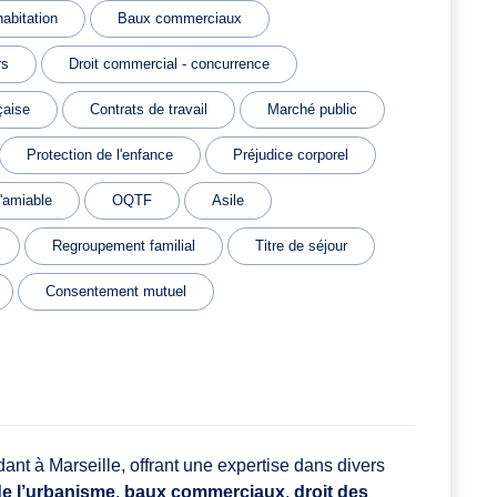
abitation
Baux commerciaux
rs
Droit commercial - concurrence
çaise
Contrats de travail
Marché public
Protection de l'enfance
Préjudice corporel
l'amiable
OQTF
Asile
Regroupement familial
Titre de séjour
Consentement mutuel
ant à Marseille, offrant une expertise dans divers
de l’urbanisme
,
baux commerciaux
,
droit des