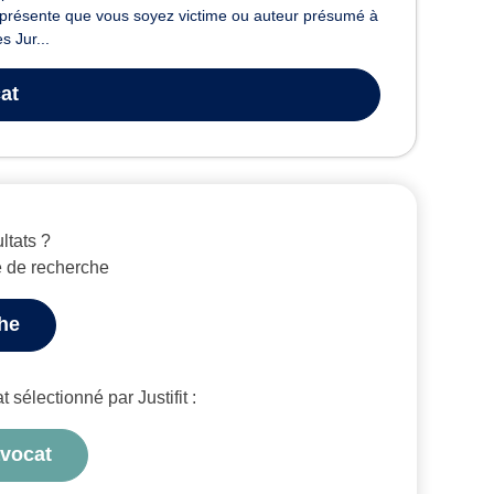
représente que vous soyez victime ou auteur présumé à
s Jur...
at
ltats ?
e de recherche
che
sélectionné par Justifit :
avocat