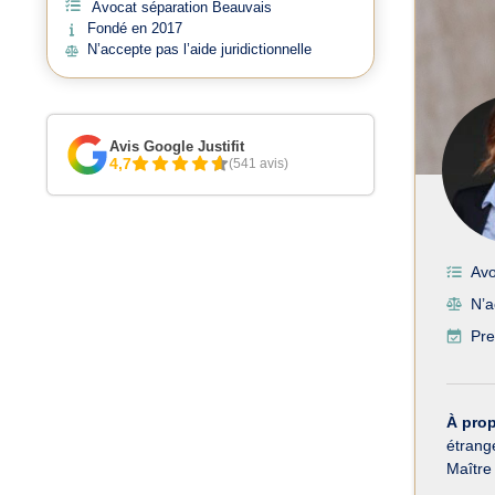
Avocat séparation Beauvais
Fondé en 2017
N’accepte pas l’aide juridictionnelle
Avis Google Justifit
4,7
(541 avis)
Avo
N’a
Pre
À pro
étrange
Maître