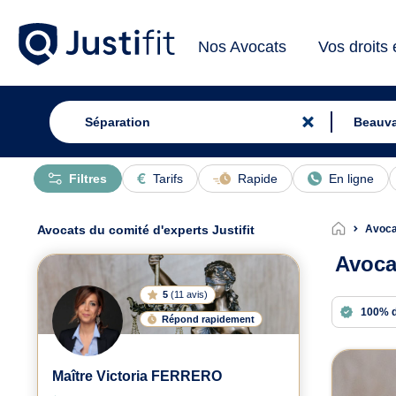
Nos Avocats
Vos droits
Filtres
Tarifs
Rapide
En ligne
Avocats du comité d'experts Justifit
Avoca
Avoca
5
(
11 avis
)
100% 
Répond rapidement
Avoc
Maître Victoria FERRERO