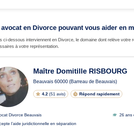
e avocat en Divorce pouvant vous aider en m
 ci-dessous interviennent en Divorce, le domaine dont relève votre r
saires à votre représentation.
Maître Domitille RISBOURG
Beauvais
60000
(Barreau de Beauvais)
4.2
(
51 avis
)
Répond rapidement
ocat Divorce Beauvais
26 ans 
cepte l’aide juridictionnelle en séparation