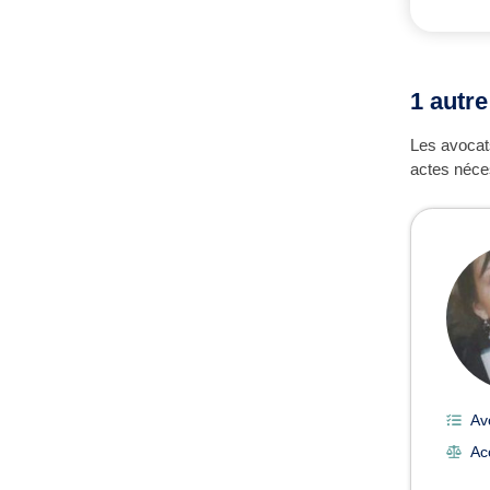
1 autr
Les avocats
actes néces
Av
Ac