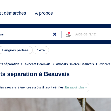
 et démarches
À propos
Aide de l’État
Langues parlées
Sexe
ts séparation
Avocats Beauvais
Avocats Divorce Beauvais
Avocats 
ts séparation à Beauvais
des avocats
référencés sur Justifit
sont vérifiés.
En savoir plus >
ats en séparation à Beauvai