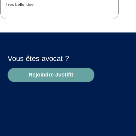
Très belle idée
T
d
Vous êtes avocat ?
Rejoindre Justifit