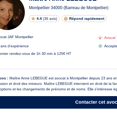
Montpellier
34000
(Barreau de Montpellier)
4.4
(
36 avis
)
Répond rapidement
ocat JAF Montpellier
Avocat 
 ans d’expérience
Accepte 
emier rendez-vous de 1h 30 min à 125€ HT
pos :
Maître Anne LEBEGUE est avocat à Montpellier depuis 23 ans et ex
sion et droit des mineurs. Maître LEBEGUE intervient en droit de la fam
options et les changements de prénoms et de noms. Elle s'intéresse é
Contacter
cet avoc