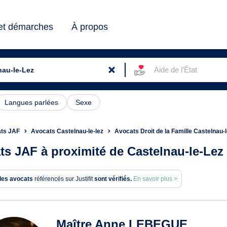
 et démarches
À propos
Aide de l’État
Langues parlées
Sexe
ts JAF
Avocats Castelnau-le-lez
Avocats Droit de la Famille Castelnau-l
ts JAF à proximité de Castelnau-le-Lez
des avocats
référencés sur Justifit
sont vérifiés.
En savoir plus >
ats en JAF à Castelnau-le-Le
Maître Anne LEBEGUE