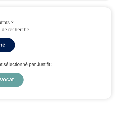
ltats ?
e de recherche
che
sélectionné par Justifit :
avocat