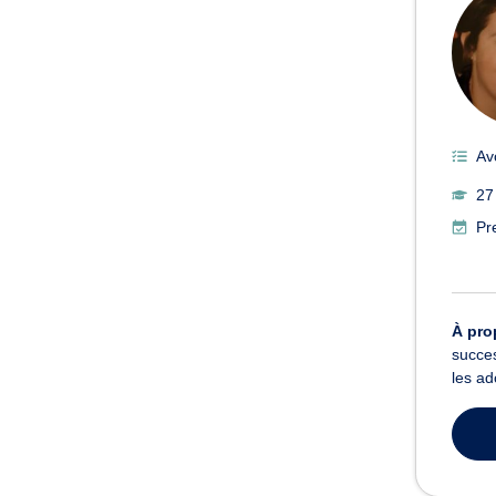
Av
27
Pr
À pro
succes
les ad