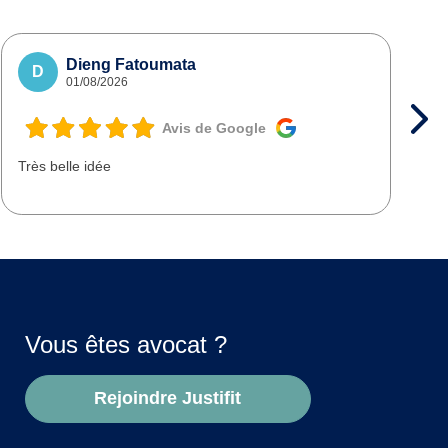
Dieng Fatoumata
D
01/08/2026
Avis de Google
Très belle idée
T
d
Vous êtes avocat ?
Rejoindre Justifit