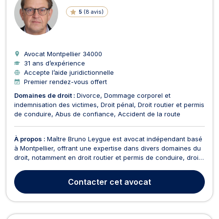
5
(
8 avis
)
Avocat Montpellier
34000
31 ans d’expérience
Accepte l’aide juridictionnelle
Premier rendez-vous offert
Domaines de droit :
Divorce
Dommage corporel et
indemnisation des victimes
Droit pénal
Droit routier et permis
de conduire
Abus de confiance
Accident de la route
À propos :
Maître Bruno Leygue est avocat indépendant basé
à Montpellier, offrant une expertise dans divers domaines du
droit, notamment en droit routier et permis de conduire, droit
pénal, dommage corporel et indemnisation des victimes,
divorce, droit civil, et droit de la chasse . Réactif et
Contacter
cet avocat
pragmatique, Maître Bruno Leygue s'engage...