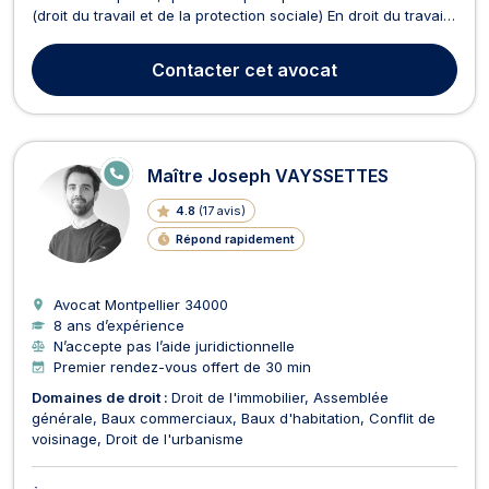
(droit du travail et de la protection sociale) En droit du travail,
Maître THOMAS défend les salariés dans leurs démarches
juridiques, telles que les procédures de licenciement, les
Contacter
cet avocat
ruptures conventionnelles, ainsi que...
E
Maître Joseph VAYSSETTES
N
LI
4.8
(
17 avis
)
G
N
Répond rapidement
E
Avocat Montpellier
34000
8 ans d’expérience
N’accepte pas l’aide juridictionnelle
Premier rendez-vous offert de 30 min
Domaines de droit :
Droit de l'immobilier
Assemblée
générale
Baux commerciaux
Baux d'habitation
Conflit de
voisinage
Droit de l'urbanisme