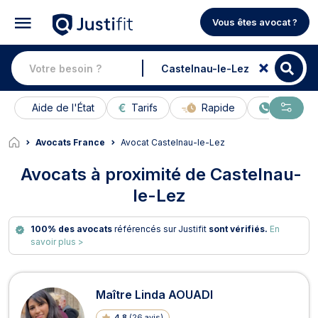
Vous êtes avocat ?
Aide de l'État
Tarifs
Rapide
En ligne
Avocats France
Avocat Castelnau-le-Lez
Avocats à proximité de Castelnau-
le-Lez
100% des avocats
référencés sur Justifit
sont vérifiés.
En
savoir plus >
Avocats à Castelnau-le-Lez
Maître Linda AOUADI
4.8
(
26 avis
)