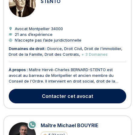
STENTO
Avocat Montpellier
34000
21 ans d’expérience
N’accepte pas l’aide juridictionnelle
Domaines de droit :
Divorce
Droit Civil
Droit de l'immobilier
Droit de la Famille
Droit des Contrats
+ 3 Domaines
À propos :
Maître Hervé-Charles BERNARD-STENTO est
avocat au barreau de Montpellier et ancien membre du
Conseil de l'Ordre. Il intervient en droit social, droit de la
famille (garde d'enfant contentieuse notamment pour les
pères, conventions de divorce, liquidation régime
Contacter
cet avocat
matrimonial), droit pénal, droit immobilier, droit de l'expropr...
E
Maître Michael BOUYRIE
N
LI
5
(
13 avis
)