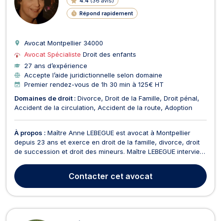
4.4
(
36 avis
)
Répond rapidement
Avocat Montpellier
34000
Avocat Spécialiste
Droit des enfants
27 ans d’expérience
Accepte l’aide juridictionnelle selon domaine
Premier rendez-vous de 1h 30 min à 125€ HT
Domaines de droit :
Divorce
Droit de la Famille
Droit pénal
Accident de la circulation
Accident de la route
Adoption
À propos :
Maître Anne LEBEGUE est avocat à Montpellier
depuis 23 ans et exerce en droit de la famille, divorce, droit
de succession et droit des mineurs. Maître LEBEGUE intervient
en droit de la famille pour les recherches et contestations de
paternité, les adoptions et les changements de prénoms et
Contacter
cet avocat
de noms. Elle s'intéresse égalemen...