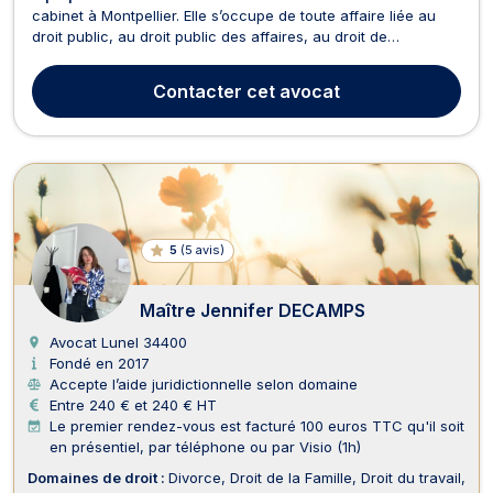
cabinet à Montpellier. Elle s’occupe de toute affaire liée au
droit public, au droit public des affaires, au droit de
l’urbanisme, au droit de la construction ainsi qu’au droit de la
sécurité sociale. Maître Emilie PASCAL LABROT propose son
Contacter
cet avocat
intervention pour tout litige relev...
5
(
5 avis
)
Maître Jennifer DECAMPS
Avocat Lunel
34400
Fondé en 2017
Accepte l’aide juridictionnelle selon domaine
Entre 240 € et 240 € HT
Le premier rendez-vous est facturé 100 euros TTC qu'il soit
en présentiel, par téléphone ou par Visio (1h)
Domaines de droit :
Divorce
Droit de la Famille
Droit du travail