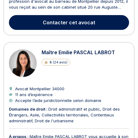
profession d'avocat au barreau de Montpellier depuis 2012, il
vous reçoit au sein de son cabinet situé 20 rue Auguste
Comte et accessible par la ligne 3 du tram à l'arrêt "Plan
Cabanes". Pour une meilleure réactivité, le cabinet se situe
Contacter
cet avocat
au coeur de ville, en face du Palais de Justice ...
Maître Emilie PASCAL LABROT
5
(
24 avis
)
Avocat Montpellier
34000
11 ans d’expérience
Accepte l’aide juridictionnelle selon domaine
Domaines de droit :
Droit administratif et public
Droit des
Étrangers
Asile
Collectivités territoriales
Contentieux
administratif
Droit de l'urbanisme
À propos :
Maître Emilie PASCAL LABROT vous accueille à son