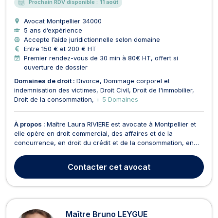
Prochain RDV disponible :
11 août
Avocat Montpellier
34000
5 ans d’expérience
Accepte l’aide juridictionnelle selon domaine
Entre 150 € et 200 € HT
Premier rendez-vous de 30 min à 80€ HT, offert si
ouverture de dossier
Domaines de droit :
Divorce
Dommage corporel et
indemnisation des victimes
Droit Civil
Droit de l'immobilier
Droit de la consommation
+ 5 Domaines
À propos :
Maître Laura RIVIERE est avocate à Montpellier et
elle opère en droit commercial, des affaires et de la
concurrence, en droit du crédit et de la consommation, en
droit de l’informatique, en droit du dommage corporel, ainsi
qu’en droit de l’immobilier. Pour ce qui est du droit de la
Contacter
cet avocat
famille, Maître Laura Rivière intervient d...
Maître Bruno LEYGUE