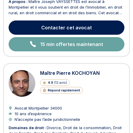
À propos :
Maître Joseph VAYSSETTES est avocat à
Montpellier et il vous soutient en droit de l’immobilier, en droit
rural, en droit commercial et en droit des biens. Cet avocat
en droit de l’immobilier possède les connaissances
nécessaires pour intervenir en droit de la construction ainsi
Contacter
cet avocat
qu’en droit de l’expropriation/préemption. Fai...
15 min offertes maintenant
Maître Pierre KOCHOYAN
4.8
(
12 avis
)
Répond rapidement
Avocat Montpellier
34000
10 ans d’expérience
N’accepte pas l’aide juridictionnelle
Domaines de droit :
Divorce
Droit de la consommation
Droit