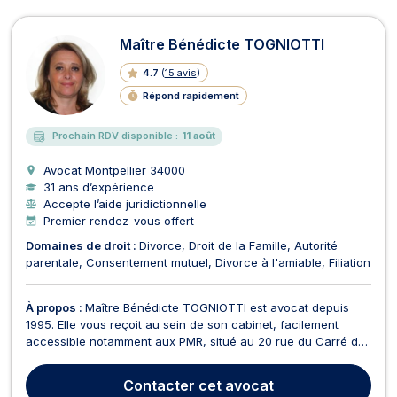
Maître Bénédicte TOGNIOTTI
4.7
(
15 avis
)
Répond rapidement
Prochain RDV disponible :
11 août
Avocat Montpellier
34000
31 ans d’expérience
Accepte l’aide juridictionnelle
Premier rendez-vous offert
Domaines de droit :
Divorce
Droit de la Famille
Autorité
parentale
Consentement mutuel
Divorce à l'amiable
Filiation
À propos :
Maître Bénédicte TOGNIOTTI est avocat depuis
1995. Elle vous reçoit au sein de son cabinet, facilement
accessible notamment aux PMR, situé au 20 rue du Carré du
Roi à Montpellier. (Parking PITOT à proximité). Son cabinet est
dédié au droit de la famille et traite l'ensemble de ses
Contacter
cet avocat
problématiques. Maître TOGNIOTTI saura vous...