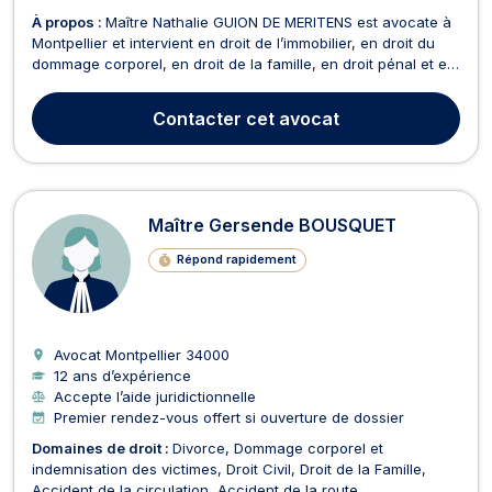
À propos :
Maître Nathalie GUION DE MERITENS est avocate à
Montpellier et intervient en droit de l’immobilier, en droit du
dommage corporel, en droit de la famille, en droit pénal et en
droit des assurances. En droit du dommage corporel, Maître
Nathalie GUION DE MERITENS accompagne les victimes
Contacter
cet avocat
d’infection nosocomiale, d’accident de l...
Maître Gersende BOUSQUET
Répond rapidement
Avocat Montpellier
34000
12 ans d’expérience
Accepte l’aide juridictionnelle
Premier rendez-vous offert si ouverture de dossier
Domaines de droit :
Divorce
Dommage corporel et
indemnisation des victimes
Droit Civil
Droit de la Famille
Accident de la circulation
Accident de la route