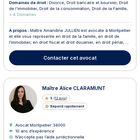
Domaines de droit :
Divorce
Droit bancaire et boursier
Droit
de l'immobilier
Droit de la consommation
Droit de la Famille
+ 4 Domaines
À propos :
Maître Amandine JULLIEN est avocate à Montpellier
et elle vous représente en droit de la famille, en droit de
l’immobilier, en droit fiscal et droit douanier, en droit pénal, en
droit des assurances, et en droit de la consommation. Maître
Amandine JULLIEN opère en droit de la famille et prend en
Contacter
cet avocat
charge les affaires de divor...
Maître Alice CLARAMUNT
5
(
12 avis
)
Répond rapidement
Avocat Montpellier
34000
10 ans d’expérience
N’accepte pas l’aide juridictionnelle