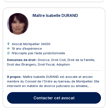
Maître Isabelle DURAND
Avocat Montpellier
34000
19 ans d’expérience
N’accepte pas l’aide juridictionnelle
Domaines de droit :
Divorce
Droit Civil
Droit de la Famille
Droit des Étrangers
Droit Fiscal
Adoption
À propos :
Maître Isabelle DURAND est avocate et ancien
membre du Conseil de l'Ordre au barreau de Montpellier. Elle
intervient en matière de divorce judiciaire ou amiable,
liquidation et succession, mais également en matière de droit
des étrangers (titre de séjour, naturalisation). En matière de
Contacter
cet avocat
droit de la famille, Maître DURAND vou...