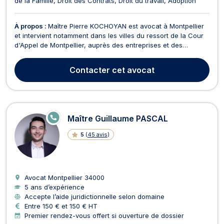
de la Famille
Droit des Contrats
Droit du travail
Adoption
À propos :
Maître Pierre KOCHOYAN est avocat à Montpellier
et intervient notamment dans les villes du ressort de la Cour
d'Appel de Montpellier, auprès des entreprises et des
particuliers pour les conseiller et les assister. Il opère en droit
du travail, droit des contrats, droit de la consommation, droit
Contacter
cet avocat
commercial, baux commerciaux ...
E
Maître Guillaume PASCAL
N
LI
5
(
45 avis
)
G
N
E
Avocat Montpellier
34000
5 ans d’expérience
Accepte l’aide juridictionnelle selon domaine
Entre 150 € et 150 € HT
Premier rendez-vous offert si ouverture de dossier