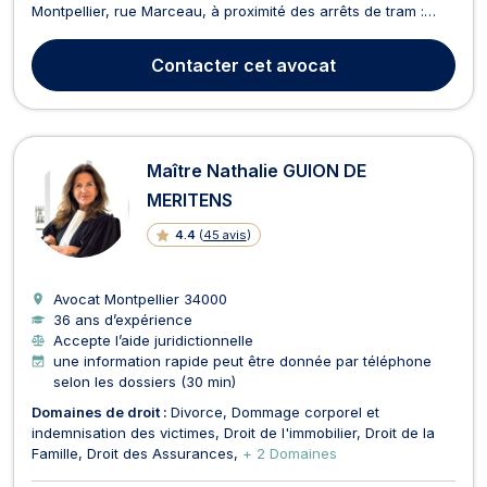
Montpellier, rue Marceau, à proximité des arrêts de tram :
Observatoire (lignes 3 et 4), Saint-Denis (lignes 3 et 4) et non
loin de l'Eglise Saint-Roch. En janvier 2017, Maître KNISPEL a
Contacter
cet avocat
obtenu un certificat de spécialisat...
Maître Nathalie GUION DE
MERITENS
4.4
(
45 avis
)
Avocat Montpellier
34000
36 ans d’expérience
Accepte l’aide juridictionnelle
une information rapide peut être donnée par téléphone
selon les dossiers (30 min)
Domaines de droit :
Divorce
Dommage corporel et
indemnisation des victimes
Droit de l'immobilier
Droit de la
Famille
Droit des Assurances
+ 2 Domaines