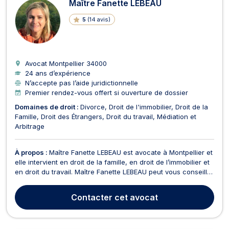
Maître Fanette LEBEAU
5
(
14 avis
)
Avocat Montpellier
34000
24 ans d’expérience
N’accepte pas l’aide juridictionnelle
Premier rendez-vous offert si ouverture de dossier
Domaines de droit :
Divorce
Droit de l'immobilier
Droit de la
Famille
Droit des Étrangers
Droit du travail
Médiation et
Arbitrage
À propos :
Maître Fanette LEBEAU est avocate à Montpellier et
elle intervient en droit de la famille, en droit de l’immobilier et
en droit du travail. Maître Fanette LEBEAU peut vous conseiller
en droit de la famille pour toutes les problématiques liées à la
séparation, à l'autorité parentale et à la garde d'enfant, au
Contacter
cet avocat
droit de visite...