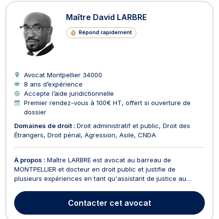
Maître David LARBRE
Répond rapidement
Avocat Montpellier
34000
8 ans d’expérience
Accepte l’aide juridictionnelle
Premier rendez-vous à 100€ HT, offert si ouverture de
dossier
Domaines de droit :
Droit administratif et public
Droit des
Étrangers
Droit pénal
Agression
Asile
CNDA
À propos :
Maître LARBRE est avocat au barreau de
MONTPELLIER et docteur en droit public et justifie de
plusieurs expériences en tant qu'assistant de justice au
Conseil d'Etat et dans des cabinets d'avocats parisiens. Il a
également été enseignant à l'Université de Nanterre en droit
Contacter
cet avocat
administratif et droit constitutionnel. Il intervien...