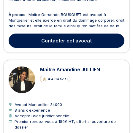
À propos :
Maître Gersende BOUSQUET est avocat à
Montpellier et elle exerce en droit du dommage corporel, droit
des mineurs, droit de la famille ainsi qu'en matière de baux
d'habitation. Elle vous épaule en droit du dommage corporel
lors de violences ou d' accident de la circulation. L'objectif
Contacter
cet avocat
est d'obtenir une indemnisation optimale...
Maître Amandine JULLIEN
4.4
(
14 avis
)
Avocat Montpellier
34000
8 ans d’expérience
Accepte l’aide juridictionnelle
Premier rendez-vous à 150€ HT, offert si ouverture de
dossier