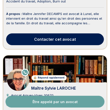
Accident du travail
Adoption
Burn out
À propos :
Maître Jennifer DECAMPS est avocat à Lunel, elle
intervient en droit du travail ainsi qu'en droit des personnes et
de la famille. En droit du travail, elle accompagne les
employeurs et salariés dans le cadre de procédures
prud'homales et amiables. Elle conseille également les
employeurs dans la gestion de leur effectif et c...
Contacter
cet avocat
E
N
Répond rapidement
LI
G
N
Maître Sylvie LAROCHE
E
Avocat Aigues-Vives
30670
Fondé en 1998
Être appelé par un avocat
Accepte l’aide juridictionnelle