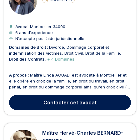
Avocat Montpellier
34000
6 ans d’expérience
N’accepte pas l’aide juridictionnelle
Domaines de droit :
Divorce
Dommage corporel et
indemnisation des victimes
Droit Civil
Droit de la Famille
Droit des Contrats
+ 4 Domaines
À propos :
Maître Linda AOUADI est avocate à Montpellier et
elle opère en droit de la famille, en droit du travail, en droit
pénal, en droit du dommage corporel ainsi qu'en droit civil (
baux d'habitation, contrat, etc) En droit de la famille, Maître
Linda AOUADI vous guide vers la procédure de divorce
Contacter
cet avocat
adaptée à votre situation. Selon...
Maître Hervé-Charles BERNARD-