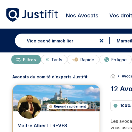
Nos Avocats
Vos droi
Filtres
Tarifs
Rapide
En ligne
Avoca
Avocats du comité d'experts Justifit
12
Avo
100% 
Répond rapidement
Les avocat
Maître Albert TREVES
vous assis