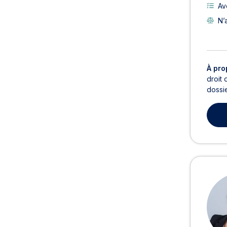
Av
N’
À pro
droit 
dossie