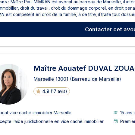
pos :
Maître Paul MIMRAN est avocat au barreau de Marseille, il interv
immobilier, droit du travail, droit du dommage corporel, en droit pé
 est compétent en droit de la famille, à ce titre, il traite tout dossier 
Contacter
cet avo
Maître Aouatef DUVAL ZOUA
Marseille
13001
(Barreau de Marseille)
4.9
(
17 avis
)
ocat vice caché immobilier Marseille
15 ans 
cepte l’aide juridictionnelle en vice caché immobilier
Premier