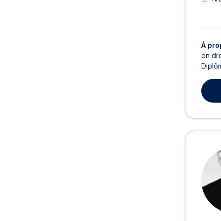
À pro
en dro
Diplôm