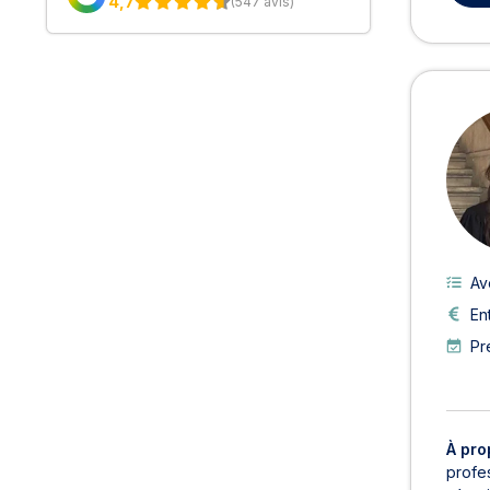
4,7
(547 avis)
Av
En
Pr
À pro
profes