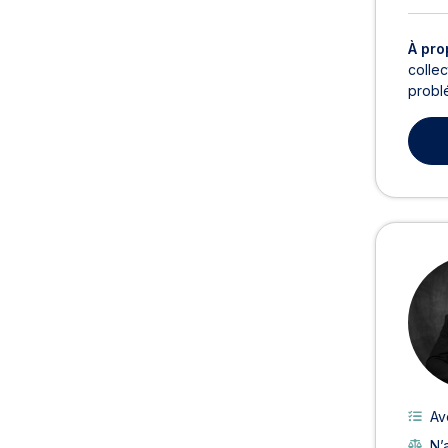
À pro
collec
problé
Av
N’