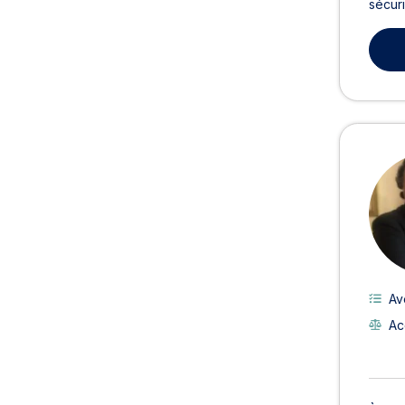
sécuri
Av
Ac