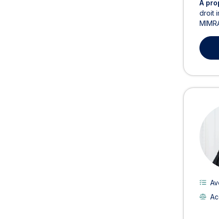
À pro
droit 
MIMRAN
Av
Ac