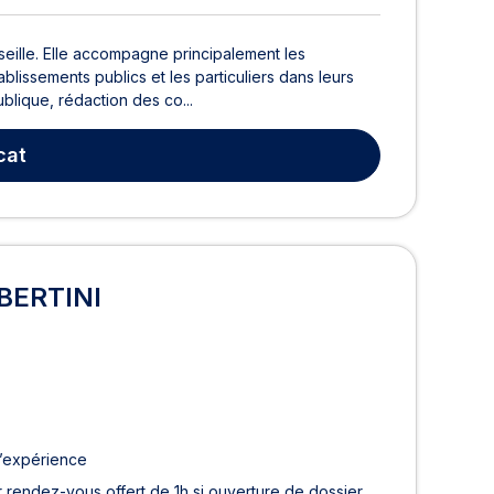
ille. Elle accompagne principalement les
ablissements publics et les particuliers dans leurs
blique, rédaction des co...
cat
LBERTINI
d’expérience
 rendez-vous offert de 1h si ouverture de dossier