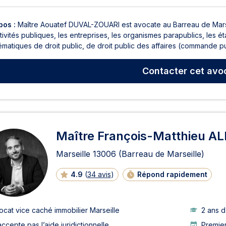
pos :
Maître Aouatef DUVAL-ZOUARI est avocate au Barreau de Marse
tivités publiques, les entreprises, les organismes parapublics, les ét
matiques de droit public, de droit public des affaires (commande pu
Contacter
cet avo
Maître François-Matthieu A
Marseille
13006
(Barreau de Marseille)
4.9
(
34 avis
)
Répond rapidement
ocat vice caché immobilier Marseille
2 ans 
accepte pas l’aide juridictionnelle
Premier