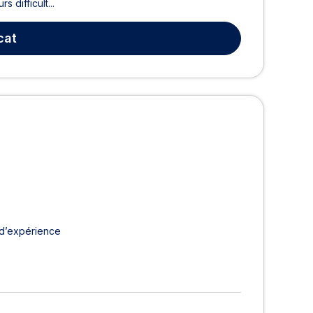
 difficult...
cat
 d’expérience