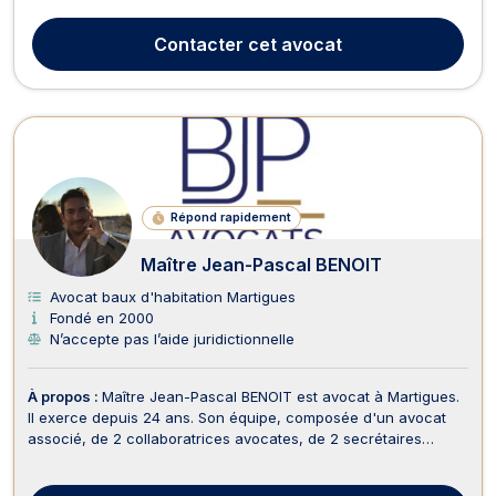
pénal, Maître FELIX vous accompagne devant les instances
en cas d’infractions pénales comme des contraventions, des
Contacter
cet avocat
délits et des crimes. Que vous soyez vict...
Répond rapidement
Maître Jean-Pascal BENOIT
Avocat baux d'habitation Martigues
Fondé en 2000
N’accepte pas l’aide juridictionnelle
À propos :
Maître Jean-Pascal BENOIT est avocat à Martigues.
Il exerce depuis 24 ans. Son équipe, composée d'un avocat
associé, de 2 collaboratrices avocates, de 2 secrétaires
expérimentées exerçant depuis plus de 30 ans, d'un juriste est
efficace, très réactive et à votre écoute. Il vous assiste en droit