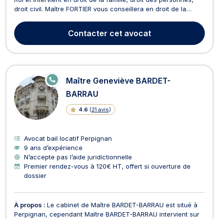
droit civil. Maître FORTIER vous conseillera en droit de la
famille que ce soit dans le cadre d'une procédure en divorce
mais également d'une séparation hors mariage. Elle vous
Contacter
cet avocat
proposera, si la situation y est prop...
E
Maître Geneviève BARDET-
N
LI
BARRAU
G
N
4.6
(
21 avis
)
E
Avocat bail locatif Perpignan
9 ans d’expérience
N’accepte pas l’aide juridictionnelle
Premier rendez-vous à 120€ HT, offert si ouverture de
dossier
À propos :
Le cabinet de Maître BARDET-BARRAU est situé à
Perpignan, cependant Maître BARDET-BARRAU intervient sur