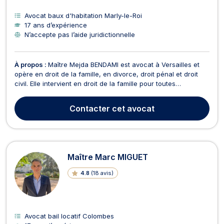
Avocat baux d'habitation Marly-le-Roi
17 ans d’expérience
N’accepte pas l’aide juridictionnelle
À propos :
Maître Mejda BENDAMI est avocat à Versailles et
opère en droit de la famille, en divorce, droit pénal et droit
civil. Elle intervient en droit de la famille pour toutes
procédures afférentes aux divorces amiables ou contentieux,
aux pensions alimentaires, au choix de la résidence des
Contacter
cet avocat
enfants, PACS, tutelle, séparation, à la...
Maître Marc MIGUET
4.8
(
18 avis
)
Avocat bail locatif Colombes