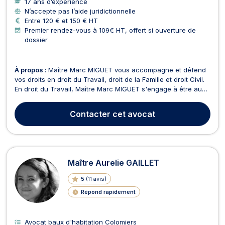
17 ans d’expérience
N’accepte pas l’aide juridictionnelle
Entre 120 € et 150 € HT
Premier rendez-vous à 109€ HT, offert si ouverture de
dossier
À propos :
Maître Marc MIGUET vous accompagne et défend
vos droits en droit du Travail, droit de la Famille et droit Civil.
En droit du Travail, Maître Marc MIGUET s'engage à être au
plus près de vos besoins à tous les stades de votre contrat
de travail, lors de sa négociation, en cours d'exécution ou
Contacter
cet avocat
lors de sa rupture notamment en c...
Maître Aurelie GAILLET
5
(
11 avis
)
Répond rapidement
Avocat baux d'habitation Colomiers