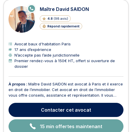
E
Maître David SAIDON
N
LI
4.8
(
98 avis
)
G
N
Répond rapidement
E
Avocat baux d'habitation Paris
17 ans d’expérience
N’accepte pas l’aide juridictionnelle
Premier rendez-vous à 150€ HT, offert si ouverture de
dossier
À propos :
Maître David SAIDON est avocat à Paris et il exerce
en droit de l’immobilier. Cet avocat en droit de l’immobilier
vous offre conseils, assistance et représentation. Il vous
soutient dès la phase précontentieuse jusqu’à l’application
des décisions judiciaires. Maître David SAIDON prend
Contacter
cet avocat
notamment en charge les litiges relatif...
15 min offertes maintenant