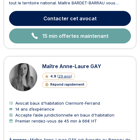
tout le territoire national. Maître BARDET-BARRAU vous
conseille vous assiste en droit de la famille, dans le cadre de
séparations, de PACS, de successions ainsi que dans le
Contacter
cet avocat
cadre des procédures de divorce par consentemen...
15 min offertes maintenant
Maître Anne-Laure GAY
4.9
(
29 avis
)
Répond rapidement
Avocat baux d'habitation Clermont-Ferrand
14 ans d’expérience
Accepte l’aide juridictionnelle en baux d'habitation
Premier rendez-vous de 45 min à 66€ HT
À propos :
Maître Anne-Laure GAY est Avocate au Barreau de