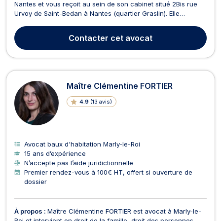
Nantes et vous reçoit au sein de son cabinet situé 2Bis rue
Urvoy de Saint-Bedan à Nantes (quartier Graslin). Elle
intervient dans la plupart des domaines du droit immobilier
qu'il soit privé ou public, tant en conseil (rédaction de
Contacter
cet avocat
contrats, négociations, règlement amiable des...
Maître Clémentine FORTIER
4.9
(
13 avis
)
Avocat baux d'habitation Marly-le-Roi
15 ans d’expérience
N’accepte pas l’aide juridictionnelle
Premier rendez-vous à 100€ HT, offert si ouverture de
dossier
À propos :
Maître Clémentine FORTIER est avocat à Marly-le-
Roi et intervient en droit de la famille, droit des personnes,