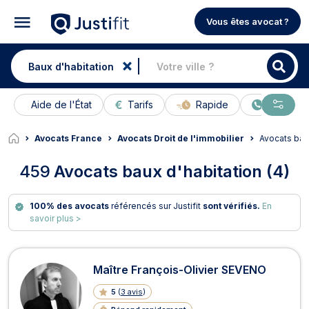
Vous êtes avocat ?
Aide de l'État
Tarifs
Rapide
En ligne
Avocats France
Avocats Droit de l'immobilier
Avocats bau
459
Avocats baux d'habitation (4)
100% des avocats
référencés sur Justifit
sont vérifiés.
En
savoir plus >
Avocats en baux d'habitation
Maître François-Olivier SEVENO
5
(
3 avis
)