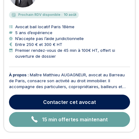
E
Prochain RDV disponible :
10 août
Avocat bail locatif Paris 18ème
5 ans d’expérience
N’accepte pas l’aide juridictionnelle
Entre 250 € et 300 € HT
Premier rendez-vous de 45 min à 100€ HT, offert si
ouverture de dossier
À propos :
Maître Matthieu AUGAGNEUR, avocat au Barreau
de Paris, consacre son activité au droit immobilier. Il
accompagne des particuliers, copropriétaires, bailleurs et
locataires, mais aussi des investisseurs, syndics, SCI,
marchands de biens et entreprises. Il intervient aussi bien
Contacter
cet avocat
pour sécuriser une opération ou un contrat que lo...
15 min offertes maintenant