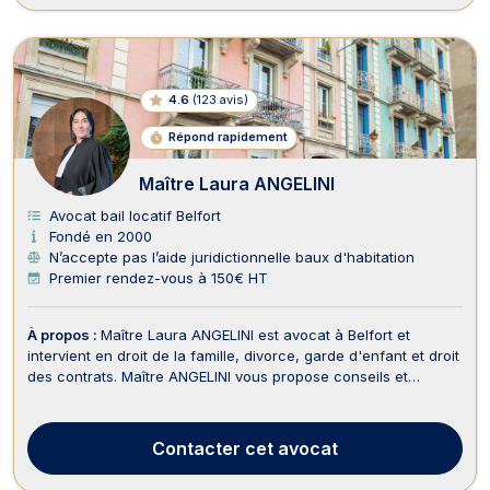
4.6
(
123 avis
)
Répond rapidement
Maître Laura ANGELINI
Avocat bail locatif Belfort
Fondé en 2000
N’accepte pas l’aide juridictionnelle baux d'habitation
Premier rendez-vous à 150€ HT
À propos :
Maître Laura ANGELINI est avocat à Belfort et
intervient en droit de la famille, divorce, garde d'enfant et droit
des contrats. Maître ANGELINI vous propose conseils et
assistance en droit de la famille ainsi que dans tous ses
champs de compétence, notamment lors de problématiques
telles que les divorces, les séparations, l...
Contacter
cet avocat