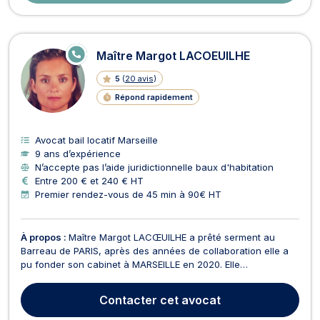
E
Maître Margot LACOEUILHE
N
LI
5
(
20 avis
)
G
N
Répond rapidement
E
Avocat bail locatif Marseille
9 ans d’expérience
N’accepte pas l’aide juridictionnelle baux d'habitation
Entre 200 € et 240 € HT
Premier rendez-vous de 45 min à 90€ HT
À propos :
Maître Margot LACŒUILHE a prêté serment au
Barreau de PARIS, après des années de collaboration elle a
pu fonder son cabinet à MARSEILLE en 2020. Elle
accompagne les particuliers, les familles, les associations
ainsi que les entrepreneurs dans la défense de leurs droits,
Contacter
cet avocat
avec une approche fondée sur l'écoute, la réactivité e...