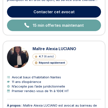
située en Seine-Saint-Denis, en Île-de-France et sur
l’ensemble du territoire national.En droit de l’expropriation,
Contacter
cet avocat
Maître Idriss TURCHETTI accompagne exclusive...
15 min offertes maintenant
Maître Alexia LUCIANO
4.7
(
6 avis
)
Répond rapidement
Avocat baux d'habitation Nantes
11 ans d’expérience
N’accepte pas l’aide juridictionnelle
Premier rendez-vous de 1h à 100€ HT
À propos :
Maître Alexia LUCIANO est avocat au barreau de