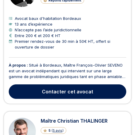
Répond rapidement
Avocat baux d'habitation Bordeaux
13 ans d’expérience
N’accepte pas l’aide juridictionnelle
Entre 200 € et 200 € HT
Premier rendez-vous de 30 min à 50€ HT, offert si
ouverture de dossier
À propos :
Situé à Bordeaux, Maître François-Olivier SEVENO
est un avocat indépendant qui intervient sur une large
gamme de problématiques juridiques tant en phase amiable
qu'en phase contentieuse. Il intervient à fois pour vos litiges
en droit public et en droit privé, essentiellement dans les
Contacter
cet avocat
domaines suivantes : Droit public : Droi...
Maître Christian THALINGER
5
(
5 avis
)