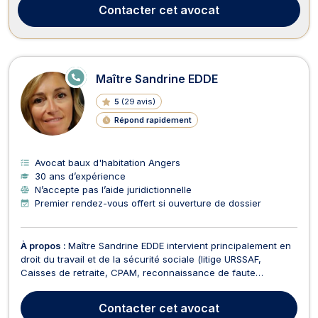
de la famille, en droit pénal...
Contacter
cet avocat
E
Maître Sandrine EDDE
N
LI
5
(
29 avis
)
G
N
Répond rapidement
E
Avocat baux d'habitation Angers
30 ans d’expérience
N’accepte pas l’aide juridictionnelle
Premier rendez-vous offert si ouverture de dossier
À propos :
Maître Sandrine EDDE intervient principalement en
droit du travail et de la sécurité sociale (litige URSSAF,
Caisses de retraite, CPAM, reconnaissance de faute
inexcusable de l'employeur) depuis 30 ans. En droit du travail
et de la sécurité sociale, Maître Sandrine EDDE vous conseille
Contacter
cet avocat
dans la rédaction des contrats de trava...