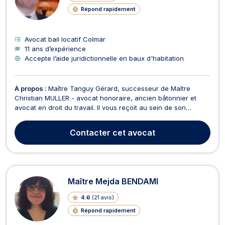
Répond rapidement
Avocat bail locatif Colmar
11 ans d’expérience
Accepte l’aide juridictionnelle en baux d'habitation
À propos :
Maître Tanguy Gérard, successeur de Maître
Christian MULLER - avocat honoraire, ancien bâtonnier et
avocat en droit du travail. Il vous reçoit au sein de son
cabinet situé 6 rue Edouard Richard à Colmar.Compétent en
droit du travail, il intervient aussi bien pour les particuliers
Contacter
cet avocat
que pour les entreprises, qu'il conseille et...
Maître Mejda BENDAMI
4.6
(
21 avis
)
Répond rapidement