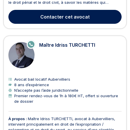
le droit pénal et le droit civil, à savoir les matières qui
touchent le droit des personnes. Maître LAGIER intervient en
droit de la famille et notamment les divorces à l’amiable ou
Contacter
cet avocat
contentieux, de la constitution o...
E
Maître Idriss TURCHETTI
N
LI
G
N
E
Avocat bail locatif Aubervilliers
8 ans d’expérience
N’accepte pas l’aide juridictionnelle
Premier rendez-vous de 1h à 180€ HT, offert si ouverture
de dossier
À propos :
Maître Idriss TURCHETTI, avocat à Aubervilliers,
intervient principalement en droit de l’expropriation /
préemption et en droit du sport, au service d’une clientèle