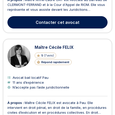
CLERMONT-FERRAND et à la Cour d'Appel de RIOM. Elle vous
représente et vous assiste devant les Juridictions
auvergnates, mais vous assiste également devant les
Juridictions dans toute la France. Maître Anne-Laure GAY
Contacter
cet avocat
intervient principalement devant le Tribunal de Commerce,
le...
Maître Cécile FELIX
5
(
7 avis
)
Répond rapidement
Avocat bail locatif Pau
11 ans d’expérience
N’accepte pas l’aide juridictionnelle
À propos :
Maître Cécile FELIX est avocate à Pau. Elle
intervient en droit pénal, en droit de la famille, en procédures
civiles d’exécution et en procédures collectives. En droit