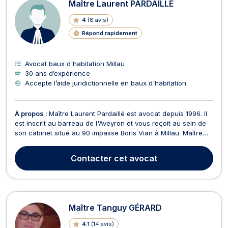
Maître Laurent PARDAILLÉ
4
(
8 avis
)
Répond rapidement
Avocat baux d'habitation Millau
30 ans d’expérience
Accepte l’aide juridictionnelle en baux d'habitation
À propos :
Maître Laurent Pardaillé est avocat depuis 1996. Il
est inscrit au barreau de l'Aveyron et vous reçoit au sein de
son cabinet situé au 90 impasse Boris Vian à Millau. Maître
Pardaillé intervient en droit civil aussi bien en droit des
personnes, qu'en droit des obligations (droit des contrats), ou
Contacter
cet avocat
que pour des questions de r...
Maître Tanguy GÉRARD
4.1
(
14 avis
)