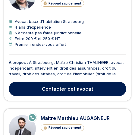
Répond rapidement
Avocat baux d'habitation Strasbourg
4 ans d’expérience
N’accepte pas l’aide juridictionnelle
Entre 200 € et 250 € HT
Premier rendez-vous offert
À propos :
À Strasbourg, Maître Christian THALINGER, avocat
indépendant, intervient en droit des assurances, droit du
travail, droit des affaires, droit de l'immobilier (droit de la
construction), droit des sociétés, droit bancaire et boursier,
droit de la consommation et droit social (droit de la sécurité
Contacter
cet avocat
sociale). Il intervient en d...
E
Maître Matthieu AUGAGNEUR
N
LI
Répond rapidement
G
N