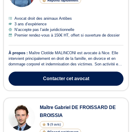
Répond rapidement
Avocat droit des animaux Antibes
3 ans d’expérience
N’accepte pas l’aide juridictionnelle
Premier rendez-vous à 150€ HT, offert si ouverture de dossier
À propos :
Maître Clotilde MALINCONI est avocate à Nice. Elle
intervient principalement en droit de la famille, en divorce et en
dommage corporel et indemnisation des victimes. Son activité est
tournée vers l’accompagnement de personnes confrontées à des
situations personnelles sensibles, qu’il s’agisse d’un conflit
Contacter
cet avocat
familial, d’une sé...
Maître Gabriel DE FROISSARD DE
BROISSIA
5
(
9 avis
)
Répond rapidement