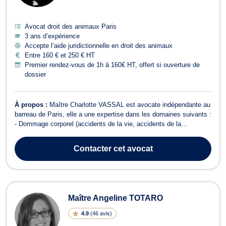
Avocat droit des animaux Paris
3 ans d’expérience
Accepte l’aide juridictionnelle en droit des animaux
Entre 160 € et 250 € HT
Premier rendez-vous de 1h à 160€ HT, offert si ouverture de
dossier
À propos :
Maître Charlotte VASSAL est avocate indépendante au
barreau de Paris, elle a une expertise dans les domaines suivants :
- Dommage corporel (accidents de la vie, accidents de la
circulation, accidents du travail, accidents médicaux) - Droit de la
Sécurité Sociale (procédures devant le Pôle social, recours CMRA,
Contacter
cet avocat
faute inexcus...
Maître Angeline TOTARO
4.9
(
46 avis
)