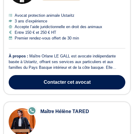
Avocat protection animale Ustaritz
3 ans d’expérience
Accepte l’aide juridictionnelle en droit des animaux
Entre 150 € et 250 € HT
Premier rendez-vous offert de 30 min
À propos :
Maître Orlane LE GALL est avocate indépendante
basée à Ustaritz, offrant ses services aux particuliers et aux
familles du Pays Basque intérieur et de la côte basque. Elle
intervient dans plusieurs domaines du droit, notamment en droit
des contrats, droit de la famille, droit pénal, droit des mineurs, droit
Contacter
cet avocat
civil, et droit p...
E
Maître Hélène TARED
N
LI
G
N
E