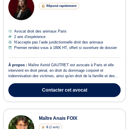
Répond rapidement
Avocat droit des animaux Paris
2 ans d’expérience
N’accepte pas l’aide juridictionnelle droit des animaux
Premier rendez-vous à 180€ HT, offert si ouverture de dossier
À propos :
Maître Astrid GAUTRET est avocate à Paris et elle
intervient en droit pénal, en droit du dommage corporel et
indemnisation des victimes, ainsi qu'en droit de la famille et des
mineurs. En matière de droit pénal, Maître Astrid GAUTRET
accepte les affaires relatives au droit pénal, et au droit pénal des
Contacter
cet avocat
affaires. Elle représe...
Maître Anais FOIX
5
(
2 avis
)