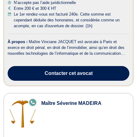
N’accepte pas l’aide juridictionnelle
Entre 200 € et 300 € HT
Le 1er rendez-vous est facturé 240e. Cette somme est
cependant déduite des honoraires, et considérée comme un
acompte, en cas d'ouverture de dossier. (1h)
À propos :
Maître Vinciane JACQUET est avocate à Paris et
exerce en droit pénal, en droit de l’immobilier, ainsi qu’en droit des
nouvelles technologies de l’informatique et de la communication
(NTIC). Concernant le droit pénal, Maître Vinciane JACQUET
conseille et assiste aussi bien les victimes que les personnes mises
en cause, mineu...
Contacter
cet avocat
E
Maître Séverine MADEIRA
N
LI
G
N
E