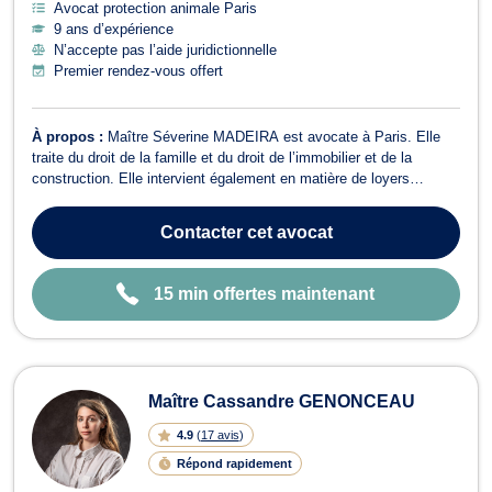
Avocat protection animale Paris
9 ans d’expérience
N’accepte pas l’aide juridictionnelle
Premier rendez-vous offert
À propos :
Maître Séverine MADEIRA est avocate à Paris. Elle
traite du droit de la famille et du droit de l’immobilier et de la
construction. Elle intervient également en matière de loyers
impayés et d'acquisition de clause résolutoire. En droit de la
famille, Maître Séverine MADEIRA vous conseille et vous
Contacter
cet avocat
représente si votre dossier ...
15 min offertes maintenant
Maître Cassandre GENONCEAU
4.9
(
17 avis
)
Répond rapidement