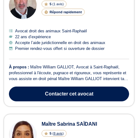
5
(
1 avis
)
Répond rapidement
Avocat droit des animaux Saint-Raphaël
22 ans d’expérience
Accepte l’aide juridictionnelle en droit des animaux
Premier rendez-vous offert si ouverture de dossier
À propos :
Maître William GALLIOT, Avocat à Saint-Raphaël,
professionnel à l'écoute, pugnace et rigoureux, vous représente et
vous assiste en droit pénal Maître William GALLIOT intervient tant
aux côtés de l'accusé qu'aux côtés de la victime devant le tribunal
correctionnel, le Tribunal pour enfants, la cour d’appel et la cour
Contacter
cet avocat
d’assis...
Maître Sabrina SAÏDANI
5
(
8 avis
)