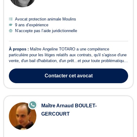
Avocat protection animale Moulins
9 ans d’expérience
N’accepte pas l’aide juridictionnelle
À propos :
Maître Angeline TOTARO a une compétence
particulière pour les litiges relatifs aux contrats, qu'il s'agisse d'une
vente, d'un bail d'habitation, d'un prêt...et pour toute problématique
liée au droit de propriété, qu'il s'agisse d'un litige relatif à la
mitoyenneté, à une situation d'indivision, à la copropriété, à
Contacter
cet avocat
l’exercic...
E
Maître Arnaud BOULET-
N
LI
GERCOURT
G
N
E