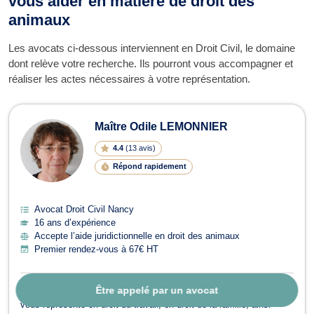
vous aider en matière de droit des
animaux
Les avocats ci-dessous interviennent en Droit Civil, le domaine
dont relève votre recherche. Ils pourront vous accompagner et
réaliser les actes nécessaires à votre représentation.
Maître Odile LEMONNIER
4.4
(
13 avis
)
Répond rapidement
Avocat Droit Civil Nancy
16 ans d’expérience
Accepte l’aide juridictionnelle en droit des animaux
Premier rendez-vous à 67€ HT
Être appelé par un avocat
À propos :
Maître Odile LEMONNIER est avocate à Nancy et
vous représente en droit du travail, en droit de la famille, ainsi