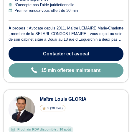
N’accepte pas l’aide juridictionnelle
Premier rendez-vous offert de 30 min
À propos :
Avocate depuis 2011, Maître LEMAIRE Marie-Charlotte
, membre de la SELARL CONGOS LEMAIRE , vous reçoit au sein
de son cabinet situé à Douai au 18 rue d’Esquerchin à deux pas du
Palais de Justice. Maître Marie-Charlotte LEMAIRE intervient en
droit civil aussi bien en droit des personnes,droit du patrimoine de
Contacter
cet avocat
la famille qu'e...
15 min offertes maintenant
Maître Louis GLORIA
5
(
38 avis
)
Prochain RDV disponible :
10 août