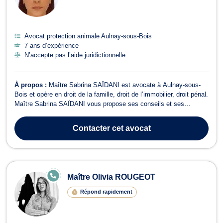
Avocat protection animale Aulnay-sous-Bois
7 ans d’expérience
N’accepte pas l’aide juridictionnelle
À propos :
Maître Sabrina SAÏDANI est avocate à Aulnay-sous-
Bois et opère en droit de la famille, droit de l’immobilier, droit pénal.
Maître Sabrina SAÏDANI vous propose ses conseils et ses
services en droit de la famille. Elle vous accompagne ainsi dans
les procédures de séparation et toutes leurs conséquences :
Contacter
cet avocat
divorce à l'amiable o...
E
Maître Olivia ROUGEOT
N
LI
Répond rapidement
G
N
E