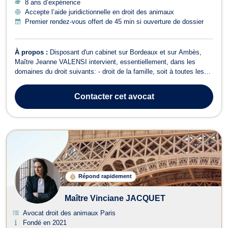
8 ans d’expérience
Accepte l’aide juridictionnelle en droit des animaux
Premier rendez-vous offert de 45 min si ouverture de dossier
À propos :
Disposant d'un cabinet sur Bordeaux et sur Ambès,
Maître Jeanne VALENSI intervient, essentiellement, dans les
domaines du droit suivants: - droit de la famille, soit à toutes les
étapes relatives à une séparation (procédures de divorce, de
séparation de corps, de liquidation du régime matrimonial) ainsi que
Contacter
cet avocat
dans les procédu...
Répond rapidement
Maître Vinciane JACQUET
Avocat droit des animaux Paris
Fondé en 2021