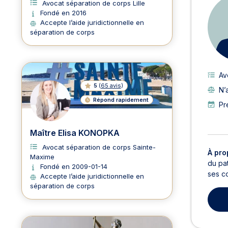
Avocat séparation de corps Lille
Fondé en 2016
Accepte l’aide juridictionnelle en
séparation de corps
Av
5
(
65 avis
)
N’
Répond rapidement
Pr
Maître Elisa KONOPKA
Avocat séparation de corps Sainte-
À pro
Maxime
du pat
Fondé en 2009-01-14
ses co
Accepte l’aide juridictionnelle en
séparation de corps