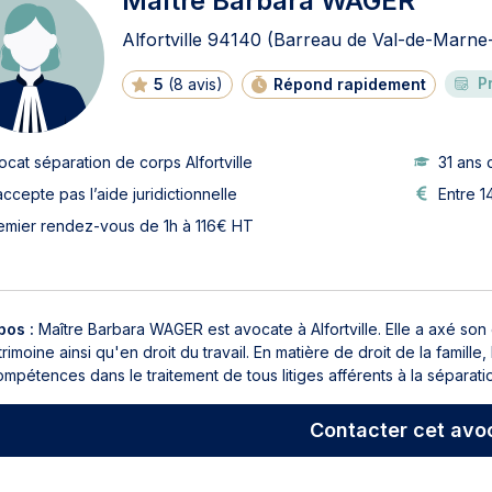
Maître Barbara WAGER
Alfortville
94140
(Barreau de Val-de-Marne-
P
5
(
8 avis
)
Répond rapidement
ocat séparation de corps Alfortville
31 ans 
accepte pas l’aide juridictionnelle
Entre 1
emier rendez-vous de 1h à 116€ HT
pos :
Maître Barbara WAGER est avocate à Alfortville. Elle a axé son 
rimoine ainsi qu'en droit du travail. En matière de droit de la fami
mpétences dans le traitement de tous litiges afférents à la séparatio
Contacter
cet avo