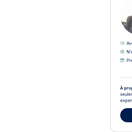
Av
N’
Pr
À pro
seule
expert