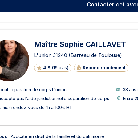
Contacter
cet avo
Maître Sophie CAILLAVET
L'union
31240
(Barreau de Toulouse)
4.8
(
19 avis
)
Répond rapidement
ocat séparation de corps L'union
33 ans
accepte pas l’aide juridictionnelle séparation de corps
Entre 2
emier rendez-vous de 1h à 100€ HT
pos :
Avocate en droit de la famille et du patrimoine