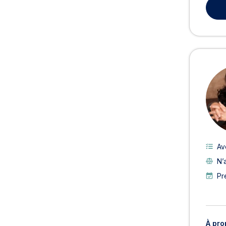
Av
N’
Pr
À pro