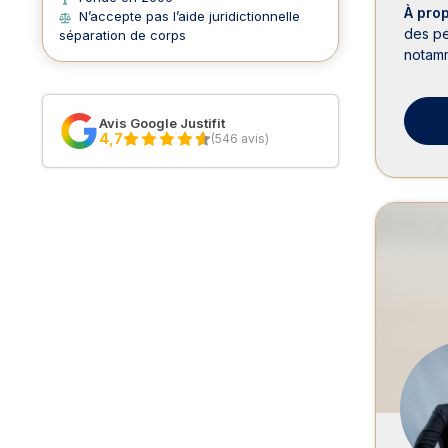
À pro
N’accepte pas l’aide juridictionnelle
des pe
séparation de corps
notamm
Avis Google Justifit
4,7
(546 avis)