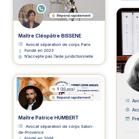
E
N
Répond rapidement
LI
G
N
E
Maître Cléopâtre BISSENE
Avocat séparation de corps Paris
Fondé en 2023
N’accepte pas l’aide juridictionnelle
5
(
95 avis
)
Répond rapidement
Avo
Acc
Maître Patrice HUMBERT
Pre
Avocat séparation de corps Salon-
de-Provence
Fondé en 2006