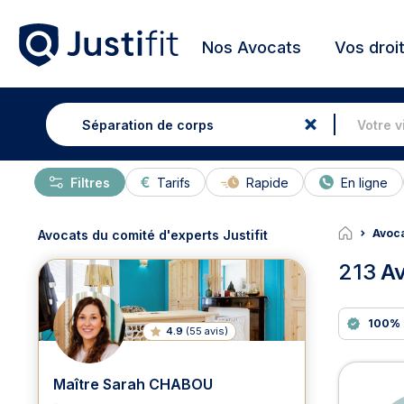
Nos Avocats
Vos droi
Filtres
Tarifs
Rapide
En ligne
Avoca
Avocats du comité d'experts Justifit
213
Av
100% 
4.9
(
55 avis
)
Avoc
Maître Sarah CHABOU