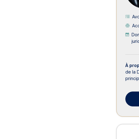
Avo
Acc
Dom
jur
À pro
de la 
princi