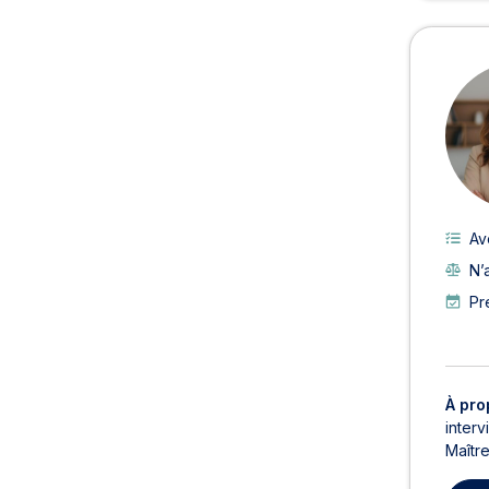
Av
N’
Pr
À pro
interv
Maîtr