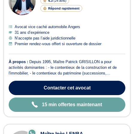
4.3
(
24 avis
)
G
N
Répond rapidement
E
Avocat vice caché automobile Angers
31 ans d’expérience
N’accepte pas l’aide juridictionnelle
Premier rendez-vous offert si ouverture de dossier
À propos :
Depuis 1995, Maître Patrick GRISILLON a pour
activités dominantes : - le contentieux de la construction et de
l'immobilier, - le contentieux du patrimoine (successions,
assurances vie, indivisions, liquidation de régimes matrimoniaux)
et les procédures de divorce, - le contentieux des automobiles et
Contacter
cet avocat
des bateaux de plaisance...
15 min offertes maintenant
E
Maître Inès LENBA