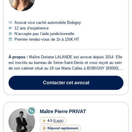
Avocat vice caché automobile Bobigny
12 ans d’expérience
N’accepte pas l’aide juridictionnelle
Premier rendez-vous de 1h à 150€ HT
À propos :
Maître Doriane LALANDE est avocat depuis 2014. Elle
est inscrite au barreau de Seine-Saint-Denis et vous reçoit au sein
de son cabinet situé au 18 rue Maria Callas à BOBIGNY (93000).
Maître LALANDE intervient en droit du travail et vous représente
devant le conseil des prud’hommes pour des questions de
Contacter
cet avocat
licenciements, harcèl...
E
Maître Pierre PRIVAT
N
LI
4.3
(
6 avis
)
G
N
Répond rapidement
E