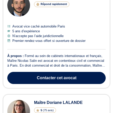
Répond rapidement
Avocat vice caché automobile Paris
5 ans d’expérience
N’accepte pas l’aide juridictionnelle
Premier rendez-vous offert si ouverture de dossier
À propos :
Formé au sein de cabinets internationaux et français,
Maître Nicolas Salin est avocat en contentieux civil et commercial
à Paris. En droit commercial et droit de la consommation, Maître
Salin vous assiste en cas de rupture abusive de pourparlers, de
vices du consentement, de vices cachés, de pratiques
Contacter
cet avocat
commerciales agressive...
Maître Doriane LALANDE
5
(
75 avis
)