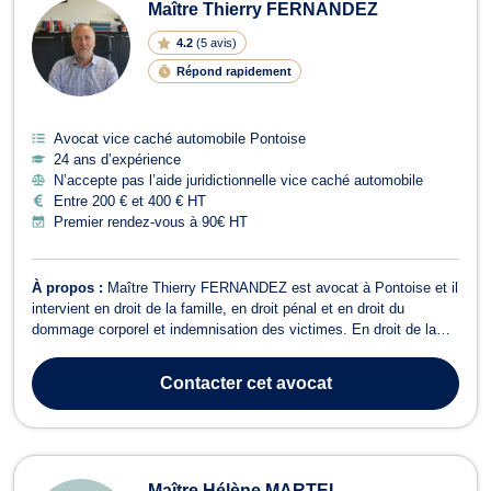
Maître Thierry FERNANDEZ
4.2
(
5 avis
)
Répond rapidement
Avocat vice caché automobile Pontoise
24 ans d’expérience
N’accepte pas l’aide juridictionnelle vice caché automobile
Entre 200 € et 400 € HT
Premier rendez-vous à 90€ HT
À propos :
Maître Thierry FERNANDEZ est avocat à Pontoise et il
intervient en droit de la famille, en droit pénal et en droit du
dommage corporel et indemnisation des victimes. En droit de la
famille, Maître Thierry FERNANDEZ s’occupe des dossiers relatifs
aux procédures de divorce, d’indivision ou encore à la demande de
Contacter
cet avocat
garde d’enfan...
Maître Hélène MARTEL