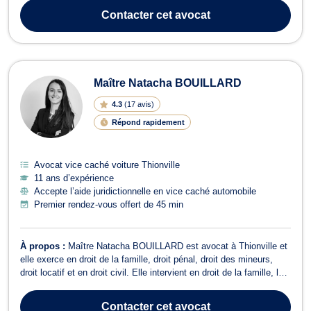
vous représente devant le Conseil des Prud’hommes pour des
Contacter
cet avocat
questions de...
Maître Natacha BOUILLARD
4.3
(
17 avis
)
Répond rapidement
Avocat vice caché voiture Thionville
11 ans d’expérience
Accepte l’aide juridictionnelle en vice caché automobile
Premier rendez-vous offert de 45 min
À propos :
Maître Natacha BOUILLARD est avocat à Thionville et
elle exerce en droit de la famille, droit pénal, droit des mineurs,
droit locatif et en droit civil. Elle intervient en droit de la famille, lors
de dossiers afférents au divorce à l'amiable ou contentieux, à la
séparation des biens ou de corps, à la garde des enfants, déf...
Contacter
cet avocat