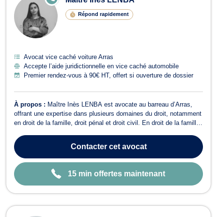
N
LI
Répond rapidement
G
N
E
Avocat vice caché voiture Arras
Accepte l’aide juridictionnelle en vice caché automobile
Premier rendez-vous à 90€ HT, offert si ouverture de dossier
À propos :
Maître Inès LENBA est avocate au barreau d’Arras,
offrant une expertise dans plusieurs domaines du droit, notamment
en droit de la famille, droit pénal et droit civil. En droit de la famille,
Maître LENBA accompagne ses clients dans des moments
significatifs tels que l’adoption, ainsi que dans des périodes plus
Contacter
cet avocat
délicates co...
15 min offertes maintenant