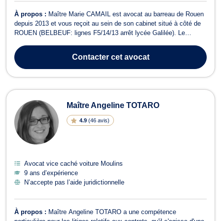
À propos :
Maître Marie CAMAIL est avocat au barreau de Rouen
depuis 2013 et vous reçoit au sein de son cabinet situé à côté de
ROUEN (BELBEUF: lignes F5/14/13 arrêt lycée Galilée). Le
cabinet est également proche d'EVREUX, LOUVIERS, FLEURY
SUR ANDELLE Maître Marie CAMAIL intervient en droit
Contacter
cet avocat
administratif, à ce titre elle vous conseil...
Maître Angeline TOTARO
4.9
(
46 avis
)
Avocat vice caché voiture Moulins
9 ans d’expérience
N’accepte pas l’aide juridictionnelle
À propos :
Maître Angeline TOTARO a une compétence