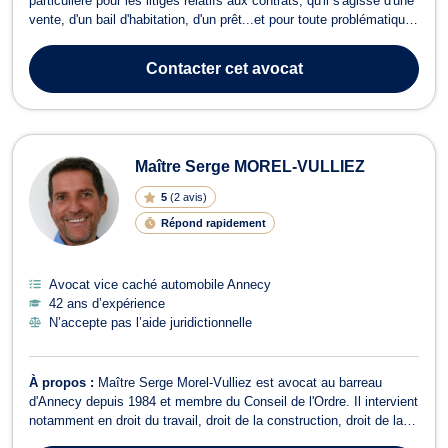
particulière pour les litiges relatifs aux contrats, qu'il s'agisse d'une
vente, d'un bail d'habitation, d'un prêt...et pour toute problématique
liée au droit de propriété, qu'il s'agisse d'un litige relatif à la
mitoyenneté, à une situation d'indivision, à la copropriété, à
Contacter
cet avocat
l’exercic...
Maître Serge MOREL-VULLIEZ
5
(
2 avis
)
Répond rapidement
Avocat vice caché automobile Annecy
42 ans d’expérience
N’accepte pas l’aide juridictionnelle
À propos :
Maître Serge Morel-Vulliez est avocat au barreau
d'Annecy depuis 1984 et membre du Conseil de l'Ordre. Il intervient
notamment en droit du travail, droit de la construction, droit de la
famille et droit routier. Il vous accompagne en droit du travail et