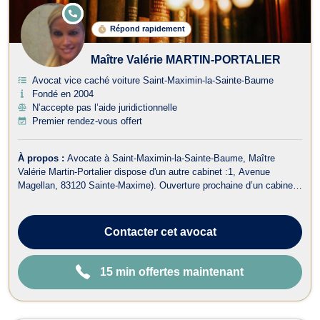
E
N
Répond rapidement
LI
G
N
Maître Valérie MARTIN-PORTALIER
E
Avocat vice caché voiture Saint-Maximin-la-Sainte-Baume
Fondé en 2004
N’accepte pas l’aide juridictionnelle
Premier rendez-vous offert
À propos :
Avocate à Saint-Maximin-la-Sainte-Baume, Maître
Valérie Martin-Portalier dispose d'un autre cabinet :1, Avenue
Magellan, 83120 Sainte-Maxime). Ouverture prochaine d’un cabinet
en France et à l’étranger. Maître Martin-Portalier intervient dans
plusieurs domaines du droit: - Pôle civil et pénal des personnes/
droit pénal des ...
Contacter
cet avocat
15 min offertes maintenant