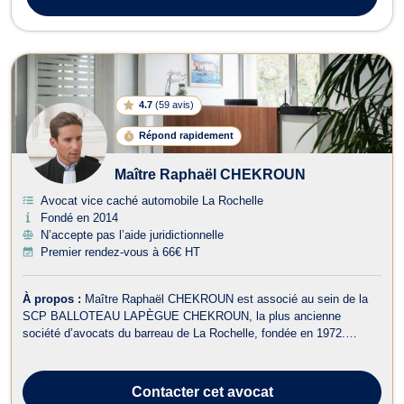
4.7
(
59 avis
)
Répond rapidement
Maître Raphaël CHEKROUN
Avocat vice caché automobile La Rochelle
Fondé en 2014
N’accepte pas l’aide juridictionnelle
Premier rendez-vous à 66€ HT
À propos :
Maître Raphaël CHEKROUN est associé au sein de la
SCP BALLOTEAU LAPÈGUE CHEKROUN, la plus ancienne
société d’avocats du barreau de La Rochelle, fondée en 1972.
Rochelais d’origine, il dispose d’une connaissance approfondie du
tissu économique et judiciaire local.Il assiste et défend entreprises
et particuliers, en conseil e...
Contacter
cet avocat