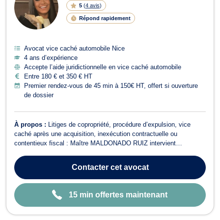
LI
5
(
4 avis
)
G
N
Répond rapidement
E
Avocat vice caché automobile Nice
4 ans d’expérience
Accepte l’aide juridictionnelle en vice caché automobile
Entre 180 € et 350 € HT
Premier rendez-vous de 45 min à 150€ HT, offert si ouverture
de dossier
À propos :
Litiges de copropriété, procédure d’expulsion, vice
caché après une acquisition, inexécution contractuelle ou
contentieux fiscal : Maître MALDONADO RUIZ intervient
principalement dans des situations conflictuelles nécessitant une
prise en charge rapide et efficace.Elle accompagne régulièrement
Contacter
cet avocat
des professionnels de l’immobi...
15 min offertes maintenant