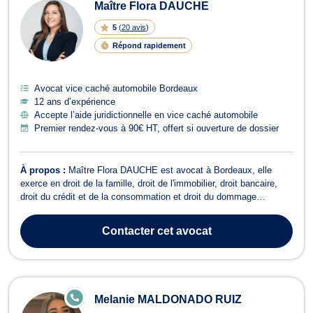
Maître Flora DAUCHE
5
(
20 avis
)
Répond rapidement
Avocat vice caché automobile Bordeaux
12 ans d’expérience
Accepte l’aide juridictionnelle en vice caché automobile
Premier rendez-vous à 90€ HT, offert si ouverture de dossier
À propos :
Maître Flora DAUCHE est avocat à Bordeaux, elle
exerce en droit de la famille, droit de l'immobilier, droit bancaire,
droit du crédit et de la consommation et droit du dommage
corporel. En droit de la famille, elle vous accompagne lors d'un
divorce, une séparation, une rupture de PACS, qui engendrerait
Contacter
cet avocat
l'attribution des dro...
E
Melanie MALDONADO RUIZ
N