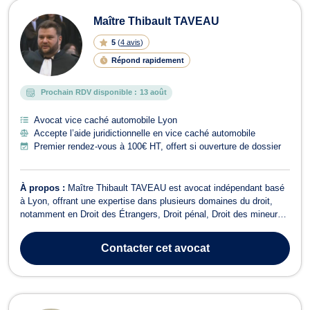
Maître Thibault TAVEAU
5
(
4 avis
)
Répond rapidement
Prochain RDV disponible :
13 août
Avocat vice caché automobile Lyon
Accepte l’aide juridictionnelle en vice caché automobile
Premier rendez-vous à 100€ HT, offert si ouverture de dossier
À propos :
Maître Thibault TAVEAU est avocat indépendant basé
à Lyon, offrant une expertise dans plusieurs domaines du droit,
notamment en Droit des Étrangers, Droit pénal, Droit des mineurs,
Droit Civil, ainsi qu'en Dommage corporel et indemnisation des
victimes. En Droit des Étrangers, Maître TAVEAU accompagne et
Contacter
cet avocat
défend les personne...