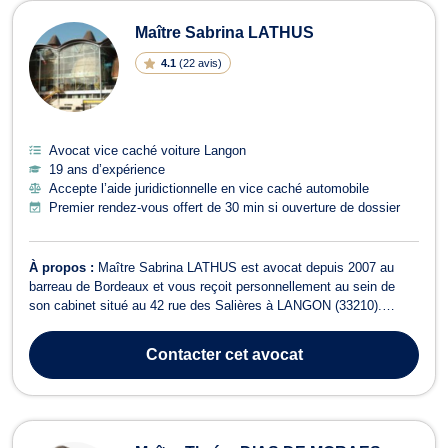
Maître Sabrina LATHUS
4.1
(
22 avis
)
Avocat vice caché voiture Langon
19 ans d’expérience
Accepte l’aide juridictionnelle en vice caché automobile
Premier rendez-vous offert de 30 min si ouverture de dossier
À propos :
Maître Sabrina LATHUS est avocat depuis 2007 au
barreau de Bordeaux et vous reçoit personnellement au sein de
son cabinet situé au 42 rue des Salières à LANGON (33210).
Maître Sabrina LATHUS intervient essentiellement en droit de la
famille pour des divorces amiables ou contentieux, séparations
Contacter
cet avocat
entre concubins, constitution...