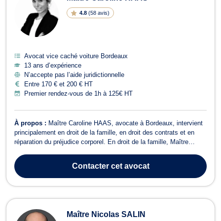
4.8
(
58 avis
)
Avocat vice caché voiture Bordeaux
13 ans d’expérience
N’accepte pas l’aide juridictionnelle
Entre 170 € et 200 € HT
Premier rendez-vous de 1h à 125€ HT
À propos :
Maître Caroline HAAS, avocate à Bordeaux, intervient
principalement en droit de la famille, en droit des contrats et en
réparation du préjudice corporel. En droit de la famille, Maître
HAAS traite tous vos dossiers relatifs à l’union civile comme le
divorce, la séparation, le changement de nom, le PACS ou tout ce
Contacter
cet avocat
qui concer...
Maître Nicolas SALIN