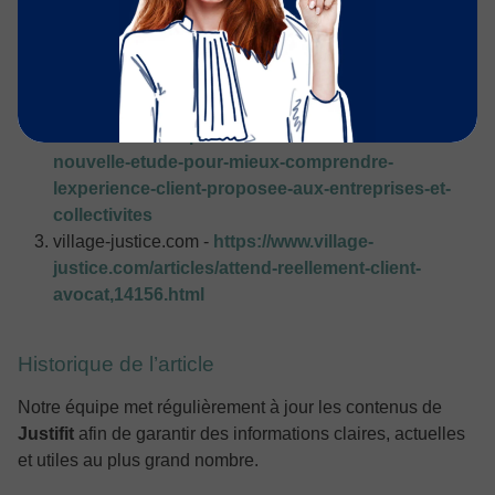
Articles Sources
cnb.avocat.fr -
https://cnb.avocat.fr/actualite/la-
relation-client-avocat-toujours-au-beau-fixe
cnb.avocat.fr -
https://cnb.avocat.fr/actualite/une-
nouvelle-etude-pour-mieux-comprendre-
lexperience-client-proposee-aux-entreprises-et-
collectivites
village-justice.com -
https://www.village-
justice.com/articles/attend-reellement-client-
avocat,14156.html
Historique de l’article
Notre équipe met régulièrement à jour les contenus de
Justifit
afin de garantir des informations claires, actuelles
et utiles au plus grand nombre.