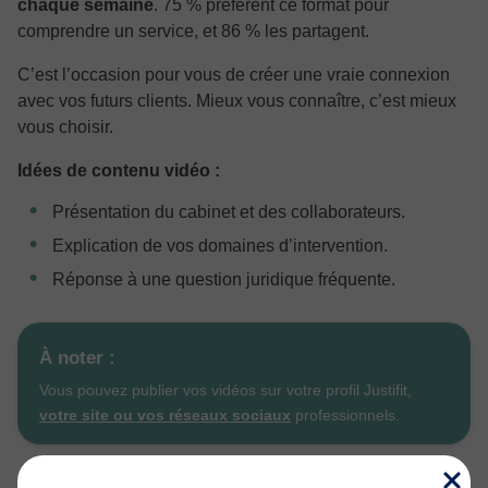
chaque semaine
. 75 % préfèrent ce format pour
comprendre un service, et 86 % les partagent.
C’est l’occasion pour vous de créer une vraie connexion
avec vos futurs clients. Mieux vous connaître, c’est mieux
vous choisir.
Idées de contenu vidéo :
Présentation du cabinet et des collaborateurs.
Explication de vos domaines d’intervention.
Réponse à une question juridique fréquente.
À noter :
Vous pouvez publier vos vidéos sur votre profil Justifit,
votre site ou vos réseaux sociaux
professionnels.
Conclusion