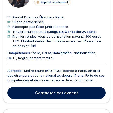
Répond rapidement
Avocat Droit des Étrangers Paris
18 ans d’expérience
N’accepte pas l’aide juridictionnelle
Travaille au sein du
Boulègue & Genestier Avocats
Premier rendez-vous de consultation payant, 300 euros
TTC. Montant déduit des honoraires en cas d'ouverture
de dossier. (1h)
Compétences :
Asile
CNDA
Immigration
Naturalisation
OQTF
Regroupement familial
À propos :
Maître Laure BOULÈGUE exerce à Paris, en droit
des étrangers et de la nationalité, depuis 17 ans. Forte de ses
compétences et de son expérience dans ce domaine,
passionnée par la matière, elle accompagne ses clients à
chaque étape de leurs démarches administratives et
Contacter
cet avocat
contentieuses. Elle accompagne les ressortissants étrang...