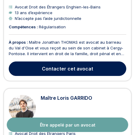
Avocat Droit des Étrangers Enghien-les-Bains
13 ans d’expérience
N’accepte pas l’aide juridictionnelle
Compétences :
Régularisation
À propos :
Maître Jonathan THOMAS est avocat au barreau
du Val d'Oise et vous reçoit au sein de son cabinet à Cergy-
Pontoise. Il intervient en droit de la famille, droit pénal et en
droit des Etrangers. Maître THOMAS dispose d'une expertise
reconnue en droit de la famille, des personnes et de leur
Contacter
cet avocat
patrimoine et saura résoudre toutes p...
Maître Loris GARRIDO
Être appelé par un avocat
Avocat Droit des Étrangers Paris