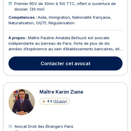
Premier RDV de 30mn à 100 TTC, offert si ouverture de
dossier. (30 min)
Compétences :
Asile
Immigration
Nationalité française
Naturalisation
OQTF
Régularisation
À propos :
Maître Pauline Amatala Befouck est avocate
indépendante au barreau de Paris. Forte de plus de dix
années d’expérience au sein d’établissements bancaires, elle
a développé une expertise approfondie en droit bancaire et
contentieux bancaire. Elle accompagne particuliers,
Contacter
cet avocat
professionnels et entreprises dans la gestion de leurs ...
Maître Karim Ziane
4.5
(
33 avis
)
Avocat Droit des Étrangers Paris