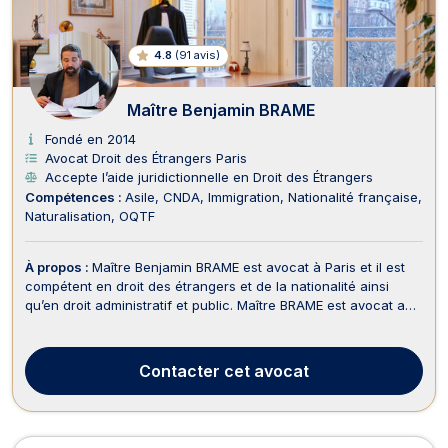
4.8
(
91 avis
)
Maître Benjamin BRAME
Fondé en 2014
Avocat Droit des Étrangers Paris
Accepte l’aide juridictionnelle en Droit des Étrangers
Compétences :
Asile
CNDA
Immigration
Nationalité française
Naturalisation
OQTF
À propos :
Maître Benjamin BRAME est avocat à Paris et il est
compétent en droit des étrangers et de la nationalité ainsi
qu’en droit administratif et public. Maître BRAME est avocat au
Tribunal administratif ainsi qu'à la Cour Administrative d'Appel.
D’une part, Maître Benjamin BRAME exerce en droit des
étrangers et de la nationalité...
Contacter
cet avocat