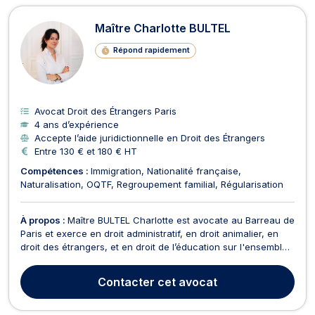
Maître Charlotte BULTEL
Répond rapidement
Avocat Droit des Étrangers Paris
4 ans d’expérience
Accepte l’aide juridictionnelle en Droit des Étrangers
Entre 130 € et 180 € HT
Compétences :
Immigration
Nationalité française
Naturalisation
OQTF
Regroupement familial
Régularisation
À propos :
Maître BULTEL Charlotte est avocate au Barreau de
Paris et exerce en droit administratif, en droit animalier, en
droit des étrangers, et en droit de l’éducation sur l'ensemble
du territoire national et d'outre-mer (DOM-TOM), dont la
Commune de Meaux. Avant de prêter serment, Me Charlotte
Contacter
cet avocat
Bultel a longuement exercé les fonct...