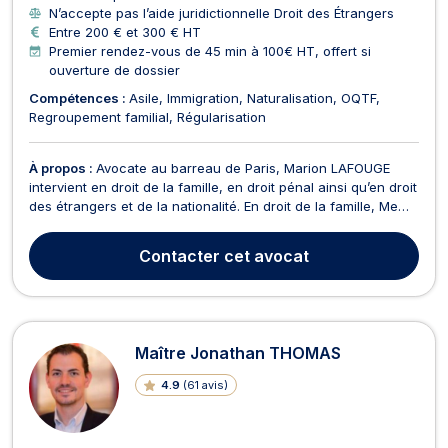
N’accepte pas l’aide juridictionnelle Droit des Étrangers
Entre 200 € et 300 € HT
Premier rendez-vous de 45 min à 100€ HT, offert si
ouverture de dossier
Compétences :
Asile
Immigration
Naturalisation
OQTF
Regroupement familial
Régularisation
À propos :
Avocate au barreau de Paris, Marion LAFOUGE
intervient en droit de la famille, en droit pénal ainsi qu’en droit
des étrangers et de la nationalité. En droit de la famille, Me
Marion LAFOUGE pourra vous conseiller sur les questions de
divorce, de séparation, de rupture de PACS ou encore de
Contacter
cet avocat
liquidation du régime matrimonial.E...
Maître Jonathan THOMAS
4.9
(
61 avis
)