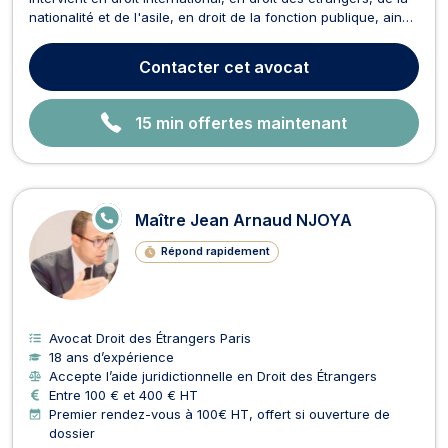
nationalité et de l'asile, en droit de la fonction publique, ainsi
qu’en droit administratif et public. En droit international, Maître
Oumar BERTÉ se charge des affaires de violations des droits
Contacter
cet avocat
de l'homme et de droi...
15 min offertes maintenant
E
Maître Jean Arnaud NJOYA
N
LI
Répond rapidement
G
N
E
Avocat Droit des Étrangers Paris
18 ans d’expérience
Accepte l’aide juridictionnelle en Droit des Étrangers
Entre 100 € et 400 € HT
Premier rendez-vous à 100€ HT, offert si ouverture de
dossier