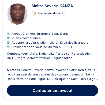
Maître Severin KANZA
Répond rapidement
Avocat Droit des Étrangers Saint-Denis
21 ans d’expérience
Accepte l’aide juridictionnelle en Droit des Étrangers
Premier rendez-vous de 30 min à 60€ HT
Compétences :
Asile
Nationalité française
Naturalisation
OQTF
Regroupement familial
Régularisation
À propos :
Maître Severin Kanza, avocat à Saint-Denis, vous
reçoit au sein de son cabinet des stations de métro ; Saint-
Denis Porte de Paris (ligne 13), Basilique de Saint-Denis (ligne
13), des stations de tram : Hôpital Delafontaine (ligne T1);
Cimetière de Saint-Denis (ligne T1) et des stations de bus :
Contacter
cet avocat
Joliot Curie (ligne 356), Ave...