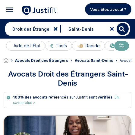
Vous êtes avocat ?
Aide de l'État
Tarifs
Rapide
En ligne
Avocats Droit des Étrangers
Avocats Saint-Denis
Avocats
Avocats Droit des Étrangers Saint-
Denis
100% des avocats
référencés sur Justifit
sont vérifiés.
En
savoir plus >
Avocats en Droit des Étrangers à S