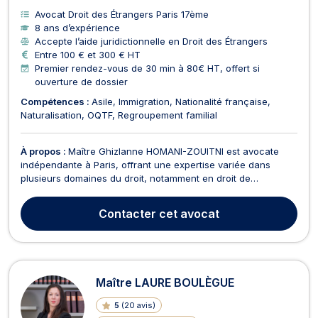
Avocat Droit des Étrangers Paris 17ème
8 ans d’expérience
Accepte l’aide juridictionnelle en Droit des Étrangers
Entre 100 € et 300 € HT
Premier rendez-vous de 30 min à 80€ HT, offert si
ouverture de dossier
Compétences :
Asile
Immigration
Nationalité française
Naturalisation
OQTF
Regroupement familial
À propos :
Maître Ghizlanne HOMANI-ZOUITNI est avocate
indépendante à Paris, offrant une expertise variée dans
plusieurs domaines du droit, notamment en droit de
l'urbanisme, droit du travail, droit de l'immobilier, droit de la
sécurité sociale, droit des étrangers, droit des contrats, droit
Contacter
cet avocat
de la famille, droit de la fonction publiqu...
Maître LAURE BOULÈGUE
5
(
20 avis
)