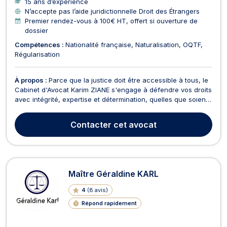
15 ans d’expérience
N’accepte pas l’aide juridictionnelle Droit des Étrangers
Premier rendez-vous à 100€ HT, offert si ouverture de
dossier
Compétences :
Nationalité française
Naturalisation
OQTF
Régularisation
À propos :
Parce que la justice doit être accessible à tous, le
Cabinet d'Avocat Karim ZIANE s'engage à défendre vos droits
avec intégrité, expertise et détermination, quelles que soient
les difficultés. Depuis sa création en mars 2011, le cabinet
accompagne avec succès ses clients à travers toute la
Contacter
cet avocat
France, en se spécialisant dans de...
Maître Géraldine KARL
4
(
8 avis
)
Répond rapidement