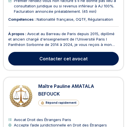
Premier rendez-vous non facturé s'il ne donne pas lieu à
consultation juridique ou si revenus inférieur à AJ 100%.
Facturation annoncée préalablement. (45 min)
Compétences :
Nationalité française
OQTF
Régularisation
À propos :
Avocat au Barreau de Paris depuis 2015, diplômé
et ancien chargé d'enseignement de l'Université Paris I
Panthéon Sorbonne de 2014 à 2024, je vous reçois à mon
cabinet situé à proximité immédiate du Tribunal judiciaire de
Paris. Avocat généraliste par essence, avec la curiosité et le
Contacter
cet avocat
soin d'être à l'écoute de tout problème j...
Maître Pauline AMATALA
BEFOUCK
Répond rapidement
Avocat Droit des Étrangers Paris
Accepte l’aide juridictionnelle en Droit des Étrangers