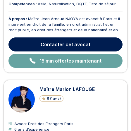
Compétences :
Asile
Naturalisation
OQTF
Titre de séjour
À propos :
Maître Jean Arnaud NJOYA est avocat à Paris et il
intervient en droit de la famille, en droit administratif et en
droit public, en droit des étrangers et de la nationalité et en
droit de l’immobilier. En droit de la famille, Maître Jean Arnaud
NJOYA opère en droit de la famille pour vos procédures de
Contacter
cet avocat
séparation, de divorce,...
15 min offertes maintenant
Maître Marion LAFOUGE
5
(
1 avis
)
Avocat Droit des Étrangers Paris
6 ans d’expérience