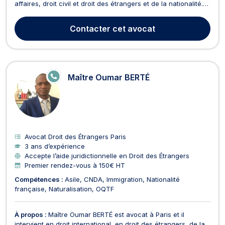
affaires, droit civil et droit des étrangers et de la nationalité.
Maître EL AMOUDI dispose d'une expertise reconnue en droit
des affaires et vous conseille avec sérieux et expertise pour
Contacter
cet avocat
toutes questions relatives au dr...
E
Maître Oumar BERTÉ
N
LI
G
N
E
Avocat Droit des Étrangers Paris
3 ans d’expérience
Accepte l’aide juridictionnelle en Droit des Étrangers
Premier rendez-vous à 150€ HT
Compétences :
Asile
CNDA
Immigration
Nationalité
française
Naturalisation
OQTF
À propos :
Maître Oumar BERTÉ est avocat à Paris et il
intervient en droit international, en droit des étrangers, de la