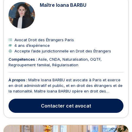
Maître Ioana BARBU
Avocat Droit des Étrangers Paris
4 ans d’expérience
Accepte l’aide juridictionnelle en Droit des Étrangers
Compétences :
Asile
CNDA
Naturalisation
OQTF
Regroupement familial
Régularisation
À propos :
Maître Ioana BARBU est avocate à Paris et exerce
en droit administratif et public, et en droit des étrangers et de
la nationalité. Maître Ioana BARBU opère en droit des
étrangers et de la nationalité pour assister les demandeurs
de nationalité, d’asile, de naturalisation, d’immigration, de
Contacter
cet avocat
régularisation, etc. Plus particul...