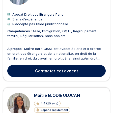
Avocat Droit des Étrangers Paris
5 ans d’expérience
N’accepte pas l’aide juridictionnelle
Compétences :
Asile
Immigration
OQTF
Regroupement
familial
Régularisation
Sans papiers
À propos :
Maître Balla CISSE est avocat à Paris et il exerce
en droit des étrangers et de la nationalité, en droit de la
famille, en droit du travail, en droit pénal ainsi qu’en droit
administratif et public. Cet avocat en droit des étrangers et
de la nationalité traite les dossiers relatifs aux demandes de
Contacter
cet avocat
visa, de régularisation, d...
Maître ELODIE ULUCAN
4.4
(
20 avis
)
Répond rapidement