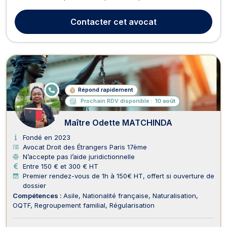
région parisienne.En droit des étrangers, Maître Aurélia
COQUILLON traite les dossiers de recours contre les refus de
Contacter
cet avocat
titre de séjour, les obligations de q...
E
Répond rapidement
N
Prochain RDV disponible :
10 août
LI
G
N
Maître Odette MATCHINDA
E
Fondé en 2023
Avocat Droit des Étrangers Paris 17ème
N’accepte pas l’aide juridictionnelle
Entre 150 € et 300 € HT
Premier rendez-vous de 1h à 150€ HT, offert si ouverture de
dossier
Compétences :
Asile
Nationalité française
Naturalisation
OQTF
Regroupement familial
Régularisation