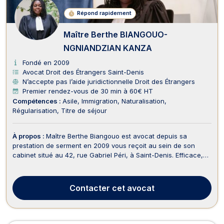
Répond rapidement
Maître Berthe BIANGOUO-
NGNIANDZIAN KANZA
Fondé en 2009
Avocat Droit des Étrangers Saint-Denis
N’accepte pas l’aide juridictionnelle Droit des Étrangers
Premier rendez-vous de 30 min à 60€ HT
Compétences :
Asile
Immigration
Naturalisation
Régularisation
Titre de séjour
À propos :
Maître Berthe Biangouo est avocat depuis sa
prestation de serment en 2009 vous reçoit au sein de son
cabinet situé au 42, rue Gabriel Péri, à Saint-Denis. Efficace,
Maître Berthe Biangouo exerce en droit du travail et traite à ce
titre toute problématique relevant du licenciement, de la
rupture conventionnelle, du contrat d...
Contacter
cet avocat