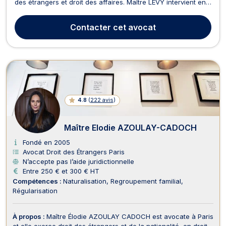
des étrangers et droit des affaires. Maître LEVY intervient en
droit pénal à tous les stades de la procédure, de la garde à
vue à la comparution immédiate devant le Tribunal et à
Contacter
cet avocat
l'application des peines, q...
4.8
(
222 avis
)
Maître Elodie AZOULAY-CADOCH
Fondé en 2005
Avocat Droit des Étrangers Paris
N’accepte pas l’aide juridictionnelle
Entre 250 € et 300 € HT
Compétences :
Naturalisation
Regroupement familial
Régularisation
À propos :
Maître Élodie AZOULAY CADOCH est avocate à Paris
et elle exerce droit des étrangers et de la nationalité, en droit