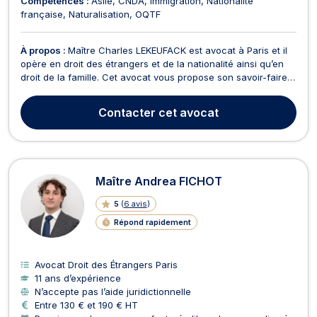
Compétences :
Asile
CNDA
Immigration
Nationalité
française
Naturalisation
OQTF
À propos :
Maître Charles LEKEUFACK est avocat à Paris et il
opère en droit des étrangers et de la nationalité ainsi qu’en
droit de la famille. Cet avocat vous propose son savoir-faire
en droit des étrangers et de la nationalité. Il intervient pour
contester les refus de titre de séjour et les refus de visa. Il
Contacter
cet avocat
vous propose son assist...
Maître Andrea FICHOT
5
(
6 avis
)
Répond rapidement
Avocat Droit des Étrangers Paris
11 ans d’expérience
N’accepte pas l’aide juridictionnelle
Entre 130 € et 190 € HT