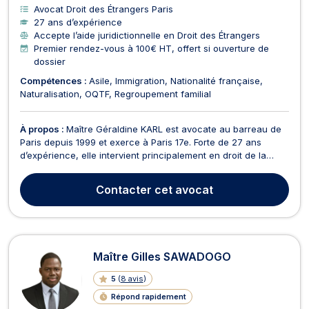
Avocat Droit des Étrangers Paris
27 ans d’expérience
Accepte l’aide juridictionnelle en Droit des Étrangers
Premier rendez-vous à 100€ HT, offert si ouverture de
dossier
Compétences :
Asile
Immigration
Nationalité française
Naturalisation
OQTF
Regroupement familial
À propos :
Maître Géraldine KARL est avocate au barreau de
Paris depuis 1999 et exerce à Paris 17e. Forte de 27 ans
d’expérience, elle intervient principalement en droit de la
famille, en droit immobilier et en droit des étrangers. Son
cabinet accompagne les particuliers dans des situations
Contacter
cet avocat
personnelles, familiales ou administratives ...
Maître Gilles SAWADOGO
5
(
8 avis
)
Répond rapidement