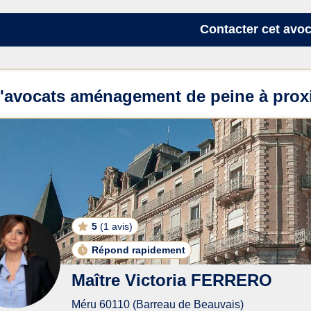
Contacter
cet avoc
d'avocats aménagement de peine à prox
5
(
1 avis
)
Répond rapidement
Maître Victoria FERRERO
Méru 60110 (Barreau de Beauvais)