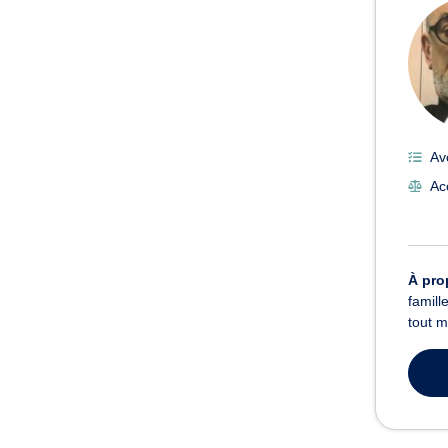
Av
Ac
À pro
famill
tout m