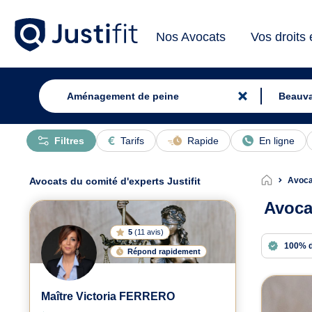
Nos Avocats
Vos droits
Filtres
Tarifs
Rapide
En ligne
Avocats du comité d'experts Justifit
Avoca
Avoca
5
(
11 avis
)
100% 
Répond rapidement
Avoc
Maître Victoria FERRERO