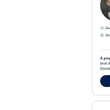
Av
Ac
À pro
droit 
Domiti