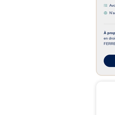
Av
N’a
À pro
en droi
FERRER