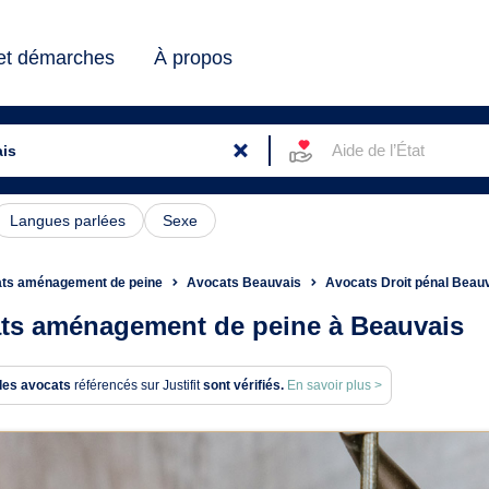
 et démarches
À propos
Aide de l’État
Langues parlées
Sexe
ts aménagement de peine
Avocats Beauvais
Avocats Droit pénal Beau
ts aménagement de peine à Beauvais
des avocats
référencés sur Justifit
sont vérifiés.
En savoir plus >
ats en aménagement de pein