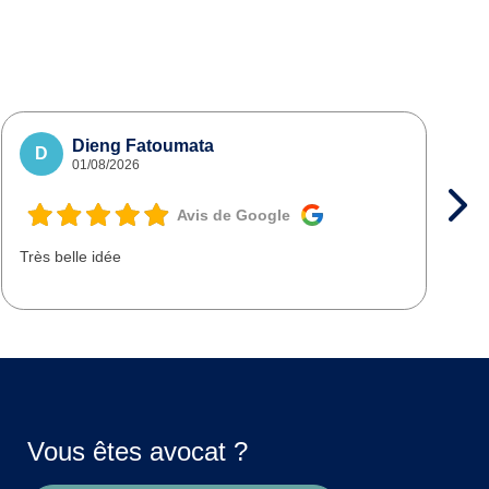
Dieng Fatoumata
D
01/08/2026
Avis de Google
Très belle idée
T
d
Vous êtes avocat ?