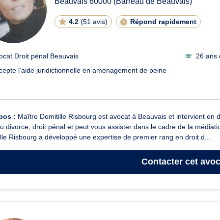
Beauvais
60000
(Barreau de Beauvais)
4.2
(
51 avis
)
Répond rapidement
ocat Droit pénal Beauvais
26 ans 
cepte l’aide juridictionnelle en aménagement de peine
pos :
Maître Domitille Risbourg est avocat à Beauvais et intervient en d
du divorce, droit pénal et peut vous assister dans le cadre de la média
lle Risbourg a développé une expertise de premier rang en droit d...
Contacter
cet avoc