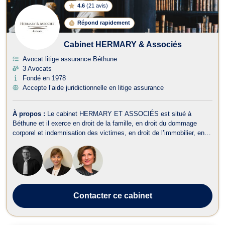
4.6
(
21 avis
)
Répond rapidement
Cabinet HERMARY & Associés
Avocat litige assurance Béthune
3 Avocats
Fondé en 1978
Accepte l’aide juridictionnelle en litige assurance
À propos :
Le cabinet HERMARY ET ASSOCIÉS est situé à
Béthune et il exerce en droit de la famille, en droit du dommage
corporel et indemnisation des victimes, en droit de l’immobilier, en
droit du travail, en droit de la sécurité sociale et de la protection
sociale, en droit administratif et public, en droit bancaire et boursier,
en d...
Contacter
ce cabinet