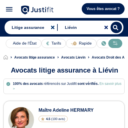
Vous êtes avocat ?
Aide de l'État
Tarifs
Rapide
En ligne
Avocats litige assurance
Avocats Lievin
Avocats Droit des As
Avocats litige assurance à Liévin
100% des avocats
référencés sur Justifit
sont vérifiés.
En savoir plus
>
Avocats en litige assurance à Liévin
Maître Adeline HERMARY
4.5
(
100 avis
)