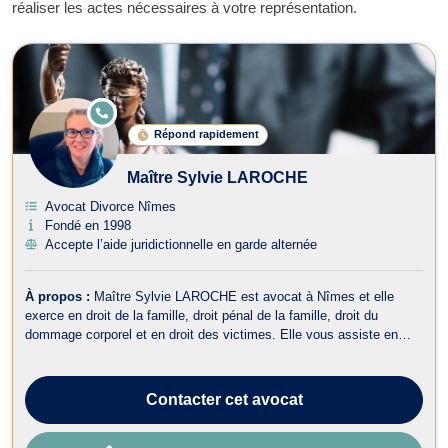
réaliser les actes nécessaires à votre représentation.
E
N
Répond rapidement
LI
G
N
Maître Sylvie LAROCHE
E
Avocat Divorce Nîmes
Fondé en 1998
Accepte l’aide juridictionnelle en garde alternée
À propos :
Maître Sylvie LAROCHE est avocat à Nîmes et elle
exerce en droit de la famille, droit pénal de la famille, droit du
dommage corporel et en droit des victimes. Elle vous assiste en
droit de la famille pour des procédures de divorce à l'amiable ou
contentieux, de garde d'enfant, de partage de successions entre
ayants droit, d...
Contacter
cet avocat