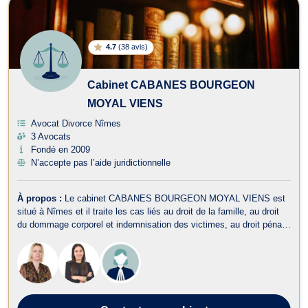
4.7
(
38 avis
)
Cabinet CABANES BOURGEON
MOYAL VIENS
Avocat Divorce Nîmes
3 Avocats
Fondé en 2009
N’accepte pas l’aide juridictionnelle
À propos :
Le cabinet CABANES BOURGEON MOYAL VIENS est
situé à Nîmes et il traite les cas liés au droit de la famille, au droit
du dommage corporel et indemnisation des victimes, au droit pénal,
ainsi qu’au droit des étrangers et de la nationalité. Tout d’abord, en
droit de la famille, le cabinet vous accompagne pour toutes les
procéd...