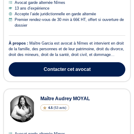
Avocat garde alternée Nîmes
13 ans d’expérience
Accepte l’aide juridictionnelle en garde alternée
Premier rendez-vous de 30 min à 66€ HT, offert si ouverture de
dossier
À propos :
Maître Garcia est avocat à Nîmes et intervient en droit
de la famille, des personnes et de leur patrimoine, droit du divorce,
droit des mineurs, droit de la santé, droit civil, et dommage
corporels pour les victimes. Maître Pauline Garcia intervient en
droit de la famille, des personnes et de leur patrimoine et traite des
Contacter
cet avocat
a...
Maître Audrey MOYAL
4.5
(
53 avis
)
Avocat garde alternée Nîmes