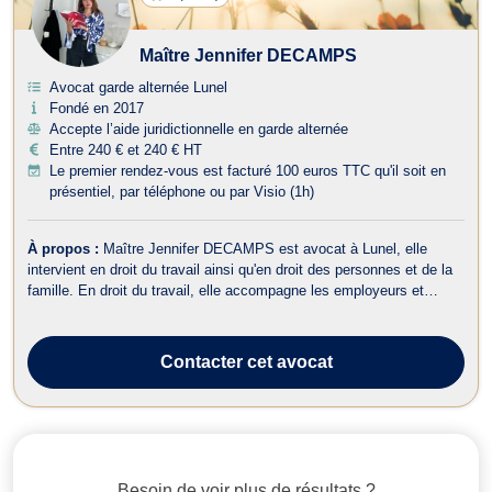
Maître Jennifer DECAMPS
Avocat garde alternée Lunel
Fondé en 2017
Accepte l’aide juridictionnelle en garde alternée
Entre 240 € et 240 € HT
Le premier rendez-vous est facturé 100 euros TTC qu'il soit en
présentiel, par téléphone ou par Visio (1h)
À propos :
Maître Jennifer DECAMPS est avocat à Lunel, elle
intervient en droit du travail ainsi qu'en droit des personnes et de la
famille. En droit du travail, elle accompagne les employeurs et
salariés dans le cadre de procédures prud'homales et amiables. Elle
conseille également les employeurs dans la gestion de leur effectif
et c...
Contacter
cet avocat
Besoin de voir plus de résultats ?