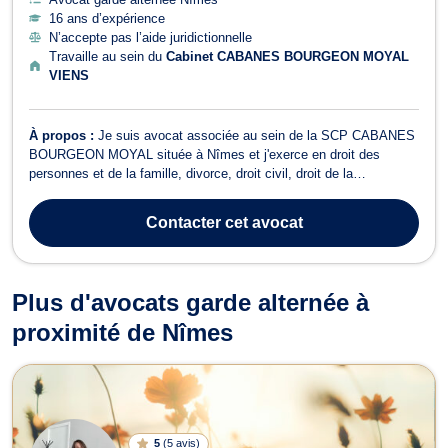
16 ans d’expérience
N’accepte pas l’aide juridictionnelle
Travaille au sein du
Cabinet CABANES BOURGEON MOYAL
VIENS
À propos :
Je suis avocat associée au sein de la SCP CABANES
BOURGEON MOYAL située à Nîmes et j'exerce en droit des
personnes et de la famille, divorce, droit civil, droit de la
responsabilité civile et droit pénal. Je vous assiste en droit de la
famille pour les procédures de divorce: divorces amiables ou
Contacter
cet avocat
contentieux. Je m'occupe de ...
Plus d'avocats garde alternée à
proximité de Nîmes
5
(
5 avis
)