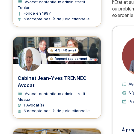
l’État et 
Avocat contentieux administratif
Toulon
ou problèm
Fondé en 1997
exercer le
N’accepte pas l’aide juridictionnelle
Avoc
4.3
(
48 avis
)
Répond rapidement
Cabinet Jean-Yves TRENNEC
Av
Avocat
N’
Avocat contentieux administratif
Meaux
Pr
1 Avocat(s)
N’accepte pas l’aide juridictionnelle
À pro