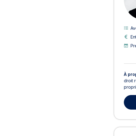
Av
En
Pr
À pro
droit 
propri