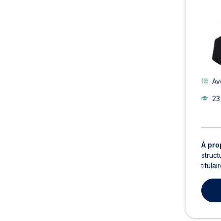
Av
23
À pro
struc
titula