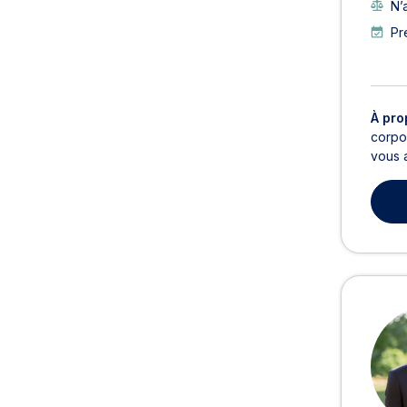
N’
Pr
À pro
corpor
vous a