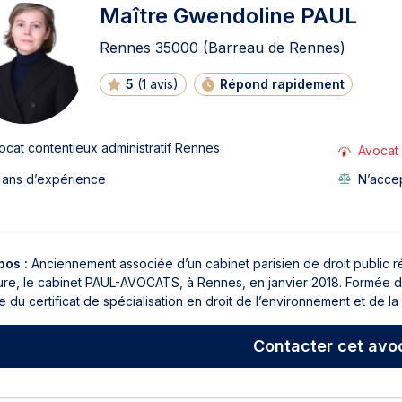
Maître Gwendoline PAUL
Rennes
35000
(Barreau de Rennes)
5
(
1 avis
)
Répond rapidement
ocat contentieux administratif Rennes
Avocat 
 ans d’expérience
N’accep
pos :
Anciennement associée d’un cabinet parisien de droit public 
ture, le cabinet PAUL-AVOCATS, à Rennes, en janvier 2018. Formée da
ire du certificat de spécialisation en droit de l’environnement et de la q
Contacter
cet avo