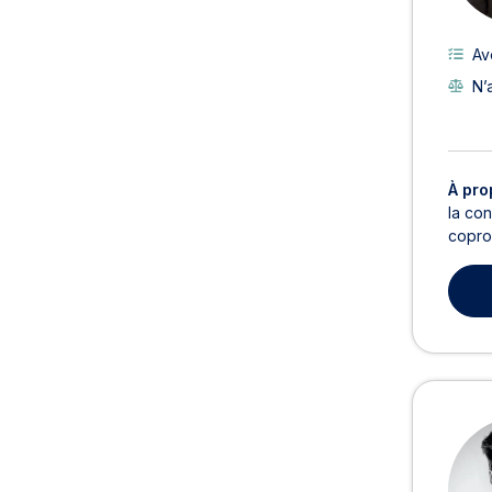
Av
N’
À pro
la con
coprop