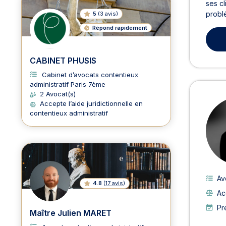
ses cl
problé
5
(
3 avis
)
Répond rapidement
CABINET PHUSIS
Cabinet d’avocats contentieux
administratif Paris 7ème
2 Avocat(s)
Accepte l’aide juridictionnelle en
contentieux administratif
Av
4.8
(
17 avis
)
Ac
Pr
Maître Julien MARET