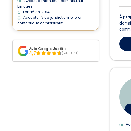
Avocat contentieux administratif
Limoges
Fondé en 2014
À pro
Accepte l’aide juridictionnelle en
domain
contentieux administratif
commer
Avis Google Justifit
4,7
(540 avis)
Av