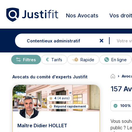
Nos Avocats
Vos droi
Filtres
Tarifs
Rapide
En ligne
Avoca
Avocats du comité d'experts Justifit
157
Av
4
(
4 avis
)
100% 
Répond rapidement
Vous souha
Maître Didier HOLLET
public ? L