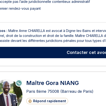
accepte pas l’aide juridictionnelle contentieux administratif
emier rendez-vous payant
pos :
Maître Anne CHIARELLA est avocat à Digne-les-Bains et intervie
el, droit de la construction et droit de la famille. Maître CHIARELL
ssiste devant les différentes juridictions pénales pour tous types d’in
Contacter
cet avo
Maître Gora NIANG
E
N
LI
Paris 8ème
75008
(Barreau de Paris)
G
N
E
Répond rapidement