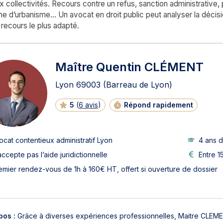
aux collectivités. Recours contre un refus, sanction administrative
e d’urbanisme… Un avocat en droit public peut analyser la décisi
 recours le plus adapté.
ats en contentieux administra
Maître Quentin CLÉMENT
Lyon
69003
(Barreau de Lyon)
5
(
6 avis
)
Répond rapidement
ocat contentieux administratif Lyon
4 ans 
accepte pas l’aide juridictionnelle
Entre 1
emier rendez-vous de 1h à 160€ HT, offert si ouverture de dossier
pos :
Grâce à diverses expériences professionnelles, Maitre CLEM