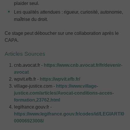
plaider seul.
Les qualités attendues : rigueur, curiosité, autonomie,
maîtrise du droit.
Ce stage peut déboucher sur une collaboration après le
CAPA.
Articles Sources
cnb.avocat.fr -
https://www.cnb.avocat.fr/fr/devenir-
avocat
wpvit.efb.fr -
https://wpvit.efb.fr/
village-justice.com -
https://www.village-
justice.com/articles/Avocat-conditions-acces-
formation,23762.html
legifrance.gouv.fr -
https://www.legifrance.gouv.fr/codes/id/LEGIARTI0
00006923008/