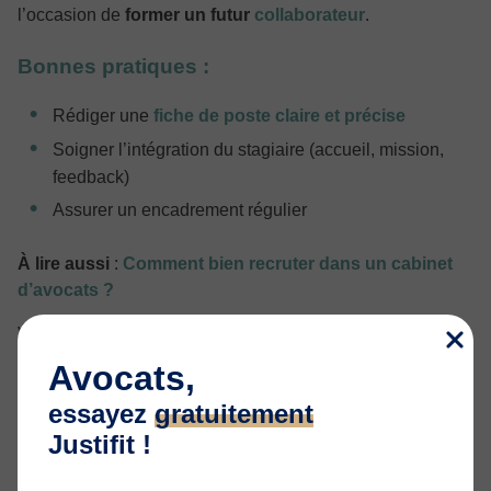
l’occasion de
former un futur
collaborateur
.
Bonnes pratiques :
Rédiger une
fiche de poste claire et précise
Soigner l’intégration du stagiaire (accueil, mission,
feedback)
Assurer un encadrement régulier
À lire aussi
:
Comment bien recruter dans un cabinet
d’avocats ?
Vous recrutez ? Essayez dès maintenant Justifit
Recrutement :
Avocats,
essayez
gratuitement
Justifit !