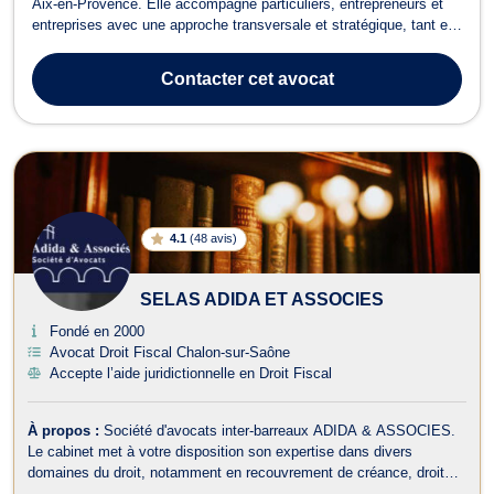
Aix-en-Provence. Elle accompagne particuliers, entrepreneurs et
entreprises avec une approche transversale et stratégique, tant en
conseil qu’en contentieux. Elle intervient principalement en droit
fiscal, droit des affaires, droit des contrats, droit social et droit du
Contacter
cet avocat
tra...
4.1
(
48 avis
)
SELAS ADIDA ET ASSOCIES
Fondé en 2000
Avocat Droit Fiscal Chalon-sur-Saône
Accepte l’aide juridictionnelle en Droit Fiscal
À propos :
Société d'avocats inter-barreaux ADIDA & ASSOCIES.
Le cabinet met à votre disposition son expertise dans divers
domaines du droit, notamment en recouvrement de créance, droit
des successions, droit des affaires, droit de l'immobilier, droit de la