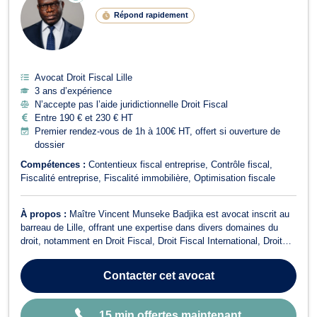
LI
Répond rapidement
G
N
E
Avocat Droit Fiscal Lille
3 ans d’expérience
N’accepte pas l’aide juridictionnelle Droit Fiscal
Entre 190 € et 230 € HT
Premier rendez-vous de 1h à 100€ HT, offert si ouverture de
dossier
Compétences :
Contentieux fiscal entreprise
Contrôle fiscal
Fiscalité entreprise
Fiscalité immobilière
Optimisation fiscale
À propos :
Maître Vincent Munseke Badjika est avocat inscrit au
barreau de Lille, offrant une expertise dans divers domaines du
droit, notamment en Droit Fiscal, Droit Fiscal International, Droit
Douanier,Droit des sociétés, Droit des Affaires,Droit Commercial,
Baux commerciaux,Baux d'habitation Droit des Étrangers et
Contacter
cet avocat
Divorce. Maître ...
15 min offertes maintenant