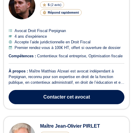
5
(
2 avis
)
Répond rapidement
Avocat Droit Fiscal Perpignan
4 ans d’expérience
Accepte l’aide juridictionnelle en Droit Fiscal
Premier rendez-vous à 100€ HT, offert si ouverture de dossier
Compétences :
Contentieux fiscal entreprise
Optimisation fiscale
À propos :
Maître Matthias Alzeari est avocat indépendant à
Perpignan, reconnu pour son expertise en droit de la fonction
publique, en contentieux administratif, en droit de l’éducation et en
droit électoral. Il accompagne principalement les agents publics,
les institutions, les candidats et les particuliers confrontés à des
Contacter
cet avocat
litiges i...
Maître Jean-Olivier PIRLET