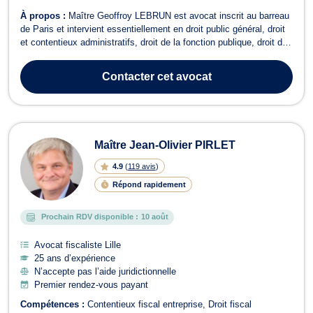
À propos :
Maître Geoffroy LEBRUN est avocat inscrit au barreau
de Paris et intervient essentiellement en droit public général, droit
et contentieux administratifs, droit de la fonction publique, droit de
l'urbanisme, droit de l'environnement ainsi qu'en droit de
l'éducation. Il collabore également - depuis son inscription au
Contacter
cet avocat
barreau ...
Maître Jean-Olivier PIRLET
4.9
(
119 avis
)
Répond rapidement
Prochain RDV disponible :
10 août
Avocat fiscaliste Lille
25 ans d’expérience
N’accepte pas l’aide juridictionnelle
Premier rendez-vous payant
Compétences :
Contentieux fiscal entreprise
Droit fiscal