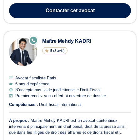
meilleurs plaideurs du barreau de Paris pour leur confier les
dossiers les plus graves. J'ai donc plaidé dans de très gros
Contacter
cet avocat
dossiers terroristes et crim...
E
Maître Mehdy KADRI
N
LI
5
(
3 avis
)
G
N
E
Avocat fiscaliste Paris
6 ans d’expérience
N’accepte pas l’aide juridictionnelle Droit Fiscal
Premier rendez-vous offert si ouverture de dossier
Compétences :
Droit fiscal international
À propos :
Maître Mehdy KADRI est un avocat contentieux
intervenant principalement en droit pénal, droit de la presse ainsi
que dans les litiges de droit des affaires et de droits fiscal et
douanier. En droit pénal, il assiste ses clients que ce soit en