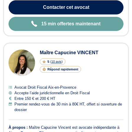
qualités de prévenus, d'accusés ou de victimes d'infraction devant
Contacter
cet avocat
toutes les juri...
15 min offertes maintenant
Maître Capucine VINCENT
5
(
10 avis
)
Répond rapidement
Avocat Droit Fiscal Aix-en-Provence
Accepte l’aide juridictionnelle en Droit Fiscal
Entre 150 € et 200 € HT
Premier rendez-vous de 30 min à 80€ HT, offert si ouverture de
dossier
À propos :
Maître Capucine Vincent est avocate indépendante à