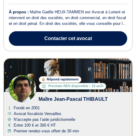
À propos :
Maître Gaëlle HEUX-TAMMEN est Avocat à Lorient et
intervient en droit des sociétés, en droit commercial, en droit fiscal
et en droit pénal. En droit des sociétés, elle vous conseille pour la
création et la reprise d'entreprises, le choix de la structure juridique
ou encore la rédaction de statuts. De plus Maître HEUX-
Contacter
cet avocat
TAMMEN...
Répond rapidement
Prochain RDV disponible :
10 août
Maître Jean-Pascal THIBAULT
Fondé en 2001
Avocat fiscaliste Versailles
N’accepte pas l’aide juridictionnelle
Entre 100 € et 300 € HT
Premier rendez-vous offert de 30 min