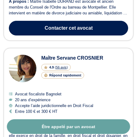
À propos :
Maître Isabelle DURAND est avocate et ancien
membre du Conseil de l'Ordre au barreau de Montpellier. Elle
intervient en matière de divorce judiciaire ou amiable, liquidation et
succession, mais également en matière de droit des étrangers
(titre de séjour, naturalisation). En matière de droit de la famille,
Contacter
cet avocat
Maître DURAND vou...
Maître Servane CROSNIER
4.9
(
56 avis
)
Répond rapidement
Avocat fiscaliste Bagnolet
20 ans d’expérience
Accepte l’aide juridictionnelle en Droit Fiscal
Entre 100 € et 300 € HT
Être appelé par un avocat
À propos :
Maître Servane CROSNIER est avocate à Bagnolet et
elle exerce en droit de la famille, en droit fiscal et droit douanier, en