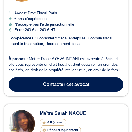
Avocat Droit Fiscal Paris
6 ans d’expérience
N’accepte pas l’aide juridictionnelle
Entre 240 € et 240 € HT
Compétences :
Contentieux fiscal entreprise
Contrôle fiscal
Fiscalité transaction
Redressement fiscal
À propos :
Maître Diane AYEVA INGANI est avocate à Paris et
elle vous représente en droit fiscal et droit douanier, en droit des
sociétés, en droit de la propriété intellectuelle, en droit de la famille
et en droit des étrangers. Maître Diane AYEVA INGANI opère en
droit fiscal et droit douanier pour toute question de contrôle fiscal,
Contacter
cet avocat
...
Maître Sarah NAOUE
4.8
(
4 avis
)
Répond rapidement