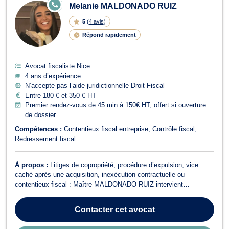
E
Melanie MALDONADO RUIZ
N
LI
5
(
4 avis
)
G
N
Répond rapidement
E
Avocat fiscaliste Nice
4 ans d’expérience
N’accepte pas l’aide juridictionnelle Droit Fiscal
Entre 180 € et 350 € HT
Premier rendez-vous de 45 min à 150€ HT, offert si ouverture
de dossier
Compétences :
Contentieux fiscal entreprise
Contrôle fiscal
Redressement fiscal
À propos :
Litiges de copropriété, procédure d’expulsion, vice
caché après une acquisition, inexécution contractuelle ou
contentieux fiscal : Maître MALDONADO RUIZ intervient
principalement dans des situations conflictuelles nécessitant une
prise en charge rapide et efficace.Elle accompagne régulièrement
Contacter
cet avocat
des professionnels de l’immobi...