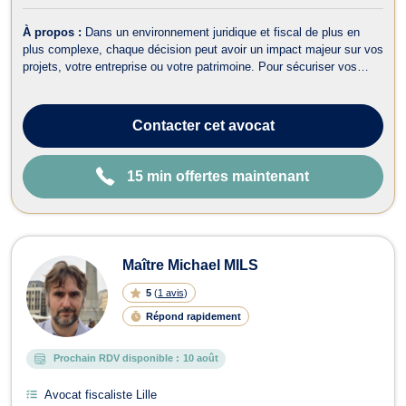
À propos :
Dans un environnement juridique et fiscal de plus en
plus complexe, chaque décision peut avoir un impact majeur sur vos
projets, votre entreprise ou votre patrimoine. Pour sécuriser vos
choix et défendre vos intérêts, vous pouvez compter sur l’expertise
et l’engagement de Maître Pierre GAMBART, avocat à Paris. Maître
GAMBAR...
Contacter
cet avocat
15 min offertes maintenant
Maître Michael MILS
5
(
1 avis
)
Répond rapidement
Prochain RDV disponible :
10 août
Avocat fiscaliste Lille