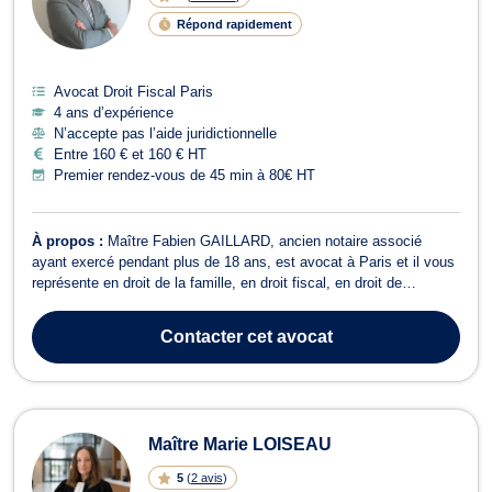
Répond rapidement
Avocat Droit Fiscal Paris
4 ans d’expérience
N’accepte pas l’aide juridictionnelle
Entre 160 € et 160 € HT
Premier rendez-vous de 45 min à 80€ HT
À propos :
Maître Fabien GAILLARD, ancien notaire associé
ayant exercé pendant plus de 18 ans, est avocat à Paris et il vous
représente en droit de la famille, en droit fiscal, en droit de
l’immobilier et de l'urbanisme et en droit commercial (bail
commercial et fonds de commerce), des sociétés (SCI, SARL et
Contacter
cet avocat
SAS notamment) et en droit...
Maître Marie LOISEAU
5
(
2 avis
)