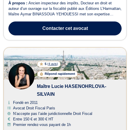
À propos :
Ancien inspecteur des impôts, Docteur en droit et
auteur d’un ouvrage sur la fiscalité publié aux Éditions L’Harmattan,
Maître Aymar BINASSOUA YEHOUESSI met son expertise
juridique et financière au service des entrepreneurs, investisseurs,
professions libérales et particuliers exigeants. Grâce à sa maîtrise
Contacter
cet avocat
du continent afr...
5
(
4 avis
)
Répond rapidement
Maître Lucie HASENOHRLOVA-
SILVAIN
Fondé en 2011
Avocat Droit Fiscal Paris
N’accepte pas l’aide juridictionnelle Droit Fiscal
Entre 150 € et 300 € HT
Premier rendez-vous payant de 1h