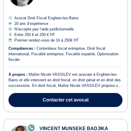
Avocat Droit Fiscal Enghien-les-Bains
20 ans d’expérience
N’accepte pas l’aide juridictionnelle
Entre 250 € et 250 € HT
Premier rendez-vous de 1h à 250€ HT
Compétences :
Contentieux fiscal entreprise
Droit fiscal
international
Fiscalité entreprise
Fiscalité expatrié
Optimisation
fiscale
À propos :
Maître Nicole VASSILEV est avocate à Enghien-les-
Bains et elle intervient en droit fiscal, en droit pénal et en droit des
successions. En droit fiscal, Maître Nicole VASSILEV propose son
assistance sur les questions de fiscalité des entreprises (impôt sur
les sociétés, TVA, etc.) et fiscalité des particuliers (impôt sur le ...
Contacter
cet avocat
E
VINCENT MUNSEKE BADJIKA
N