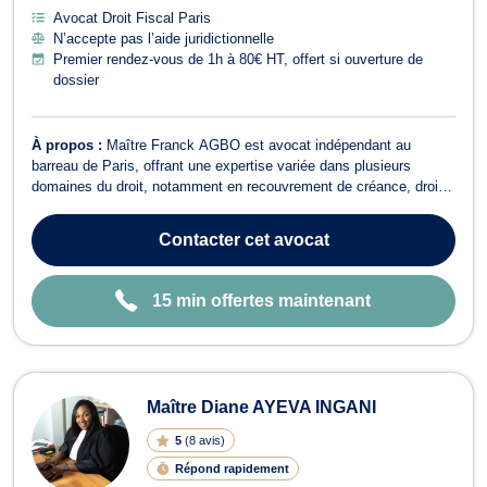
Avocat Droit Fiscal Paris
N’accepte pas l’aide juridictionnelle
Premier rendez-vous de 1h à 80€ HT, offert si ouverture de
dossier
À propos :
Maître Franck AGBO est avocat indépendant au
barreau de Paris, offrant une expertise variée dans plusieurs
domaines du droit, notamment en recouvrement de créance, droit
des successions, droit de l'immobilier, baux commerciaux, droit
des étrangers, droit des contrats, droit des sociétés, droit fiscal,
Contacter
cet avocat
droit pénal, droit ban...
15 min offertes maintenant
Maître Diane AYEVA INGANI
5
(
8 avis
)
Répond rapidement