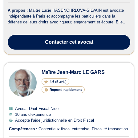
À propos :
Maître Lucie HASENOHRLOVA-SILVAIN est avocate
indépendante à Paris et accompagne les particuliers dans la
défense de leurs droits avec rigueur, engagement et écoute. Elle
intervient dans de nombreux domaines du droit et propose un
accompagnement personnalisé, adapté à chaque situation, qu’elle
soit amiable ou contentieuse. ...
Contacter
cet avocat
Maître Jean-Marc LE GARS
4.6
(
5 avis
)
Répond rapidement
Avocat Droit Fiscal Nice
10 ans d’expérience
Accepte l’aide juridictionnelle en Droit Fiscal
Compétences :
Contentieux fiscal entreprise
Fiscalité transaction