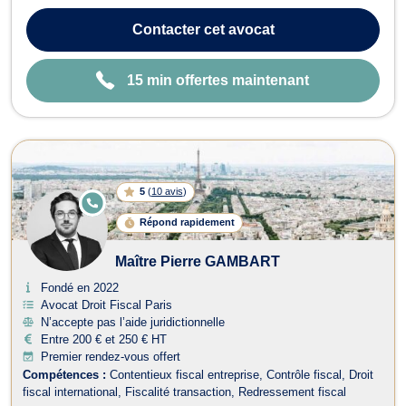
des sociétés, le droit des contrats, le droit des affaires, le droit
commercial et le droit du sport. Grâce à une expérience riche et un
Contacter
cet avocat
accom...
15 min offertes maintenant
5
(
10 avis
)
E
N
Répond rapidement
LI
G
N
Maître Pierre GAMBART
E
Fondé en 2022
Avocat Droit Fiscal Paris
N’accepte pas l’aide juridictionnelle
Entre 200 € et 250 € HT
Premier rendez-vous offert
Compétences :
Contentieux fiscal entreprise
Contrôle fiscal
Droit
fiscal international
Fiscalité transaction
Redressement fiscal