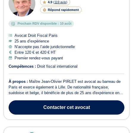
4.9
(
119 avis
)
Répond rapidement
Prochain RDV disponible :
10 août
Avocat Droit Fiscal Paris
25 ans d’expérience
N’accepte pas l’aide juridictionnelle
Entre 120 € et 420 € HT
Premier rendez-vous payant
Compétences :
Droit fiscal international
À propos :
Maître Jean-Olivier PIRLET est avocat au barreau de
Paris et exerce également à Lille. De nationalité française,
suédoise et belge, il bénéficie de plus de 25 ans d'expérience en
qualité d'avocat, fiscaliste puis Directeur Fiscal Groupe de
plusieurs groupes internationaux (jusqu'à 20 milliards d'euros de
Contacter
cet avocat
chiffre d'affaires ...