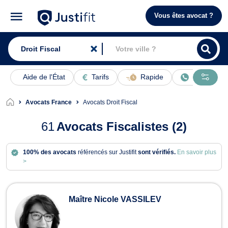
Vous êtes avocat ?
Aide de l'État
Tarifs
Rapide
En ligne
Avocats France
Avocats Droit Fiscal
61
Avocats Fiscalistes (2)
100% des avocats
référencés sur Justifit
sont vérifiés.
En savoir plus
>
Avocats en Droit Fiscal
Maître Nicole VASSILEV