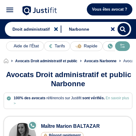
Vous êtes avocat ?
Aide de l'État
Tarifs
Rapide
En ligne
Avocats Droit administratif et public
Avocats Narbonne
Avocat
Avocats Droit administratif et public
Narbonne
100% des avocats
référencés sur Justifit
sont vérifiés.
En savoir plus
>
Avocats en Droit administratif et pu
E
Maître Marion BALTAZAR
N
LI
Répond rapidement