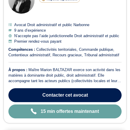
G
N
E
Avocat Droit administratif et public Narbonne
9 ans d’expérience
N’accepte pas l’aide juridictionnelle Droit administratif et public
Premier rendez-vous payant
Compétences :
Collectivités territoriales
Commande publique
Contentieux administratif
Recours gracieux
Tribunal administratif
À propos :
Maître Marion BALTAZAR exerce son activité dans les
matières à dominante droit public, droit administratif. Elle
accompagne tant les acteurs publics (collectivités locales et leurs
groupements, sociétés publiques, etc...), que privés. Elle saura
vous conseiller et vous assister en droit de l'urbanisme ou encore
Contacter
cet avocat
en droit de ...
15 min offertes maintenant